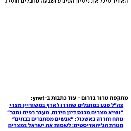
האוויר סיכל את ניסיון הפיגוע ושבעה מחבלים חוסלו.
מתקפת טרור בדרום - עוד כתבות ב-ynet:
צה"ל פגע במחבלים שחדרו לארץ במשוריין מצרי
"נשיא מצרים מכנס דיון חירום, מעבר רפיח נסגר"
מתח וחרדה באשכול: "אנשים מסתגרים בבתים"
מטרת הג'יהאדיסטים: לשסות את ישראל במצרים