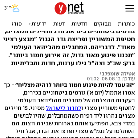
הפיגוע המשולב: "מבצע
רציני, נמנע אסון כבד"
גורמים ביטחוניים כינו את הרג החיילים המצרים,
חטיפת המשוריין ופריצת גדר הגבול "מבצע רציני
מאוד". לדבריהם, המחבלים מהג'יהאד העולמי
"תכננו פיגוע מאוד גדול, זה אירוע חמור ביותר".
ברק: שב"כ וצה"ל גילו ערנות, חדות ותכליתיות
אטילה שומפלבי
עודכן: 06.08.12, 01:02
"זה עמד להיות פיגוע חמור ביותר לו היה מצליח" -
כך
אמרו אתמול (יום א') גורמים ביטחוניים בכירים,
בעקבות ההצלחה של מחבלים מהג'יהאד העולמי
לחטוף משוריין מצרי ו
לחדור לישראל
מסיני. 15 חיילים
מצרים נהרגו ליד רפיח כשהמחבלים, שהיו לבושים
במדי צבא, הפתיעו אותם בארוחת שבירת הצום. הם
השתלטו על נגמ"ש מצרי ופרצו את הגדר, אבל חיל