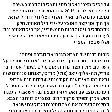
על בסיס מצרי בצפון סיני והצליחו להרוג כעשרה
חיילים מצרים. ב-20:15 אחד המשוריינים התפוצץ
במעבר כרם שלום, ואילו השני הצליח לחדור לישראל -
אך תוך זמן קצר הופצץ על-ידי חיל האוויר. חלק
מהמחבלים ניסו לברוח מהמשוריין, אך חיל האוויר ירה
לעברם ופגע בהם. ארבע גופות נמצאו בצד הישראלי
ושלוש בצד המצרי.
כוחות רבים של הצבא תגברו את הגזרה ופתחו
בסריקות נרחבות תוך בידוד אזורים. "אנחנו שומרים על
קשר טוב מול המצרים והתיאום מולם נשמר", אמר דובר
צה"ל, תת-אלוף יואב (פולי) מרדכי, "אנחנו מניחים שזה
נראה כמו האירועים הקודמים שעליהם היה אחראי
הג'יהאד העולמי". בעקבות האירועים קיים הרמטכ"ל
הערכת מצב עם ראש אגף המבצעים, ראש אגף התכנון,
ראש אמ"ן ומפקד פיקוד דרום. במצרים דווח כי הצבא
החליט להעלות את מצב החירום בגבול עם ישראל
לדרגה המרבית, ובנוסף הטיל עוצר במחוז צפון סיני.