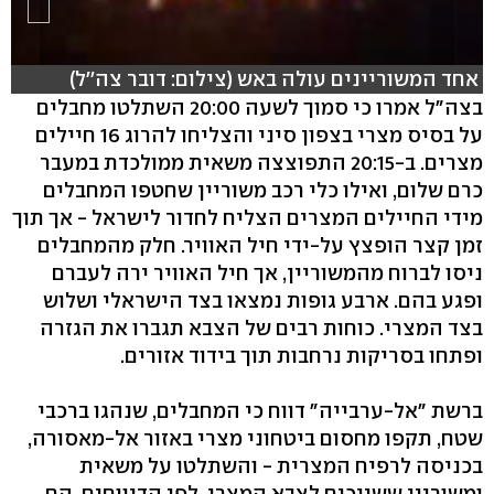
אחד המשוריינים עולה באש (צילום: דובר צה''ל)
בצה"ל אמרו כי סמוך לשעה 20:00 השתלטו מחבלים
על בסיס מצרי בצפון סיני והצליחו להרוג 16 חיילים
מצרים. ב-20:15 התפוצצה משאית ממולכדת במעבר
כרם שלום, ואילו כלי רכב משוריין שחטפו המחבלים
מידי החיילים המצרים הצליח לחדור לישראל - אך תוך
זמן קצר הופצץ על-ידי חיל האוויר. חלק מהמחבלים
ניסו לברוח מהמשוריין, אך חיל האוויר ירה לעברם
ופגע בהם. ארבע גופות נמצאו בצד הישראלי ושלוש
בצד המצרי. כוחות רבים של הצבא תגברו את הגזרה
ופתחו בסריקות נרחבות תוך בידוד אזורים.
ברשת "אל-ערבייה" דווח כי המחבלים, שנהגו ברכבי
שטח, תקפו מחסום ביטחוני מצרי באזור אל-מאסורה,
בכניסה לרפיח המצרית - והשתלטו על משאית
ומשוריין ששייכים לצבא המצרי. לפי הדיווחים, הם