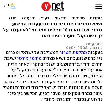
מורסי מגיב למתקפה
המשולבת: הפושעים ישלמו
נשיא מצרים כינס דיון חירום בעקבות הפיגוע
בסיני, שבו נהרגו 16 חיילים מצרים: "לא נעבור על
כך בשתיקה". מעבר רפיח נסגר
רועי קייס
עודכן: 06.08.12, 01:05
בעקבות
מתקפת הטרור
המשולבת על ישראל ומצרים
ליד כרם שלום, כינס נשיא מצרים
מוחמד מורסי
ישיבת
חירום והודיע: "הפושעים ישלמו ביוקר". לאחר הדיון,
אמר עוד מורסי כי מצרים "לא תעבור בשתיקה" על
הפיגוע, שבו נהרגו 16 חיילים מצרים. במקביל, דיווחו
כלי תקשורת מצריים מפי מקורות ביטחוניים כי הצבא
העלה את הכוננות בגבול ישראל לדרגה המרבית והטיל
עוצר במחוז צפון סיני. מעבר רפיח, המקשר בין סיני
לרצועה, נסגר ל"זמן בלתי מוגבל".