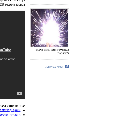
כך נראית מתקפת
נפצעו השבוע 28 בני אדם כאשר מצבור זיקוקי די-נור התלקח בגלל זיקוק אחד תועה.
כשהאש הופכת ממרהיבה
למסוכנת
שתף בפייסבוק
עוד חדשות בעו
7,400 קמ"ש: המטוס המהיר בעולם שוגר הלילה
הונגריה: פוליט