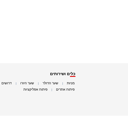
כלים ושירותים
מניות
שער הדולר
שער היורו
דרושים
|
|
|
|
פיתוח אתרים
פיתוח אפליקציות
|
|