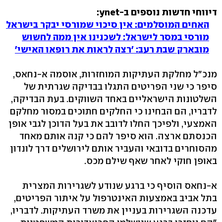
דיווחי חדשות נוספים ב-ynet:
האחים המוסלמים: אין סיכוי שמורסי יבקר בישראל
מורסי במסר לישראל: לשכנינו אין ממה לחשוש
מובארק שבת רעב: 'רצה לראות את רופאו האישי'
מנכ"ל מחלקת העתיקות המוחזרות, אוסמה א-נחאס,
סיפר כי שני הפריטים התגלו בבדיקה שגרתית של
השלטונות הישראליים באחד השווקים. בעת הבדיקה,
לדבריו, הם הבחינו כי החלקים חתוכים במסור מחלקם
האמצעי, ולפיכך החלו לדובב את בעל הדוכן לגבי אופן
הכנסתם ארצה. הוא סיפר להם כי קנה אותם מאחד
מהסוחרים בדובאי והעביר אותם לירושלים דרך לונדון
באופן חוקי לאחר שאף שילם מכס.
א-נחאס הוסיף כי ברגע שנודע לשגרירות המצרית
בתל אביב באמצעות האינטרפול על איתור הפריטים,
עדכנה השגרירות בעניין את משרד העתיקות. לדבריו,