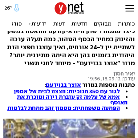
עירום ויודאיקה: לפעמים זה
הולך ביחד
כיצד מתמודד שוק היודאיקה עם ההאטה במשק
והזינוק במחיר הכסף הטהור, כמה תעלה ערכה
לשתיית יין ל-24 אורחים, ואיך עוצבו חפצי הדת
היהודית בזמנים בהן היא היתה מתירנית יותר?
מדור "אוצר בבוידעם" - מיוחד לחגי תשרי
יאיר חסון
עודכן: 18.09.12, 19:56
כתבות נוספות במדור
אוצר בבוידעם
:
לגור עם 350 חנוכיות: הצצה לבית של אספן
אמא של עלמה זק עוברת דירה ומוכרת את
האוסף
הפתעה משפחתית: מטמון זהב מתחת לבלטות