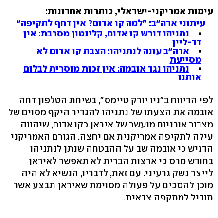
עימות אמריקני-ישראלי, כותרות אחרונות:
עיתוני ארה"ב: "למה קו אדום? אין דחף לתקיפה"
נתניהו דורש קו אדום, קלינטון מסרבת: אין
דד-ליין
ארה"ב עונה לנתניהו: הצבת קו אדום לא
מסייעת
נתניהו נגד אובמה: אין זכות מוסרית לבלום
אותנו
לפי הדיווח ב"ניו יורק טיימס", בשיחת הטלפון דחה
אובמה את הצעתו של נתניהו להגדיר היקף מסוים של
מצבור אורניום מועשר של איראן כקו אדום, שיהווה
עילה לתקיפה אמריקנית אם יחצה. הגורם האמריקני
הדגיש כי אובמה שב על ההבטחה שנתן לנתניהו
בחודש מרס כי ארצות הברית לא תאפשר לאיראן
לייצר נשק גרעיני. עם זאת, לדבריו, הנשיא לא היה
מוכן להסכים על פעולה מסוימת שאיראן תבצע אשר
תוביל למתקפה צבאית.