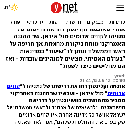
פאנטה מגיב לרה"מ: "קו אדום
- דחיקתנו לפינה"
אחרי שאובמה וקלינטון דחו את דרישתו של
נתניהו לקווים אדומים מול איראן, שר ההגנה
האמריקני מותח ביקורת מרומזת אך חריפה על
ראש הממשלה ונותן לו "שיעור" במדינאות:
"בעולם האמיתי, מציגים למנהיגים עובדות - ואז
הם מחליטים כיצד לפעול"
ynet
פורסם: 15.09.12, 21:34
אובמה וקלינטון דחו את דרישתו של נתניהו ל"
קווים
אדומים
" מול איראן - ועכשיו שר ההגנה האמריקני
מסביר מה חושבים בוושינגטון על הדרישה
הישראלית:
"לנשיאים של ארה"ב ולראשי ממשלה של
ישראל או של כל מדינה אחרת אין קווים אדומים
שקובעים את ההחלטות שלהם", אמר לאון פאנטה