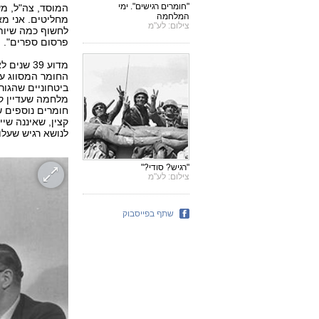
"חומרים רגישים". ימי
המוסד, צה"ל, מש
המלחמה
מחליטים. אני מא
צילום: לע"מ
לחשוף כמה שיות
פרסום ספרים".
מדוע 39 
החומר המסווג עדי
ביטחוניים שהגור
מלחמה שעדיין קי
חומרים נוספים ש
קצין, שאיננה שי
לנושא רגיש שעלו
"רגיש? סודי?"
צילום: לע"מ
שתף בפייסבוק