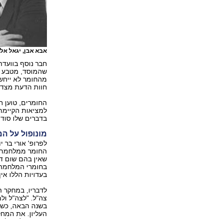
אבא אבן, יגאל אלון 
חבר נוסף בוועדה
מהחומר לא ייחשף
חוות הדעת מצד 
החומרים, טוען ח
למציאות הקיימת.
בדברים שלו סודו
מונופול על ה
לפרופ' אורי בר 
החומר ממלחמת יו
בחומרי המלחמה מ
בעדויות הללו אין
לדבריו, במחקר 
צה"ל. "לצה"ל ול
העליון. את המח