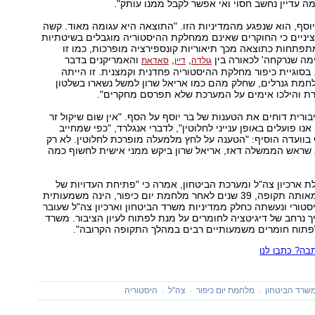
 עדיין נחשב חסוי ואי אפשר לקבל ממנו עותק".
 יוסף, הוא שנפגע מהמדיניות הזו. "התוצאה היא עגומה מאוד. קשה
יניים כי החוקרים שאינם ממחלקת ההיסטוריה מוגבלים בשיטתיות
תפתחות כתוצאה מכך תיאוריות קונספירציה מופרכות, כמו זו
מה שנרקחה' לכאורה בין
,
,
והאמריקנים בדבר
גולדה
דיין
סאדאת
סוגיית כיפור מחלקת ההיסטוריה פחדנית וקמצנית. זו הייתה
מת גנרלים, שחלק מהם כמו אריאל שרון למשל נשארו בשלטון
חרת והילכו אימים על המערכת שלא תפרסם מחקרים".
בורית דוחים את הטענות של בר יוסף על הסף. "אין שום שיקול זר
ו פועלים באופן ענייני לחלוטין", לדברי אנגלרד, "כפי שמחייב
 בוועדה הוסיף: "הטענה על לחץ מלמעלה מופרכת לחלוטין. לא רק
א שראש הממשלה דאז, אריאל שרון ביקש ממני אישית לחשוף כמה
לת ארכיון צה"ל ומערכת הביטחון, אמרה כי "פתיחת העדויות של
אישים מרכזיים מאותה תקופה, 39 שנים לאחר מלחמת יום כיפור, הינה משמעותית
טורי ונעשתה כחלק ממדיניות משרד הביטחון וארכיון צה"ל שעובר
 נרחב של דיגיטציה לחומרים על מנת לפתוח לעיון הציבור. משרד
לפתוח חומרים משמעותיים רבים במהלך התקופה הקרובה".
ה? כתבו לנו
שרד הביטחון
מלחמת יום כיפור
צה"ל
היסטוריה