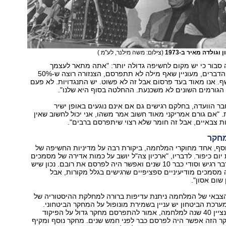
וגולדה מאיר ב-1973
(צילום: משה מילנר, לע"מ )
 סבור כי יש מקום לחשיפה גדולה יותר: "אתה מתאר לעצמך
שהמוסד, מטבע הדברים, מעוניין שאף מילה לא תתפרסם, הצנזורה רוצה ש-50%
. אנו מאוד בעד פרסום אבל זה לא פשוט. יש התנגדויות. לא פעם
הגורמים השונים לא משכנעת. ההחלטה בסוף היא שלנו".
בר הוועדה, בחלקם רגישים גם אם אינם נוגעים באופן ישיר
 "אם גורם אמריקני מאוד חשוב אמר משהו, אני יכול לחשוב שאין
ת צבאיים, אבל זה חומר שלא רצוי שיתפרסם ברבים".
מחקר
יוסף, אחד מחוקרי המלחמה, ביקורת רבה על מדיניות החשיפה של
ם כיפור. לדבריו, "ארכיון צה"ל יושב על כמות אדירה של מסמכים
שאין בהם שום דבר רגיש וסודי כבר 10 שנים ואפשר היה לפרסם את רובם. נכון שיש
סמכים מודיעיניים ספציפיים שרגישים בגלל מקורות, אבל
 שום אסון".
הצבאי של המלחמה ניתנת עדיפות ברורה למחלקת ההיסטוריה של
מערכת הביטחון יש עניין בשמירת מונופול על המחקר הביטחוני.
בשנה הבאה, כשנציין 40 שנה למלחמה, אמור להתפרסם מחקר גדול על הפיקוד
קר הזה אפשר היה לפרסם כבר לפני חמש שנים. מחקר נוסף ומקיף