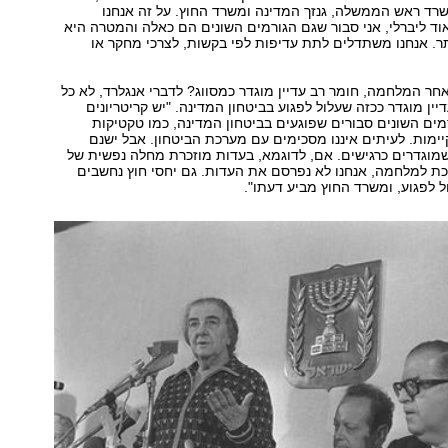
רד ראש הממשלה, גנזך המדינה ומשרד החוץ. על זה אנחנו
וד ליברלי, אני סבור שגם הגורמים השונים הם כאלה והמטרה היא
ר. אנחנו משתדלים לתת עדיפות לפי בקשות, לצרכי מחקר או
שנים לאחר המלחמה, חומר רב עדיין מוגדר כמסווג? לדברי אנגלרד, לא כל
ין מוגדר ככזה שעלול לפגוע בביטחון המדינה. "יש קריטריונים
מים השונים סבורים שפוגעים בביטחון המדינה, כמו טקטיקות
ימות. לעיתים איננו מסכימים עם מערכת הביטחון. אבל ישנם
מוגדרים כרגישים. אם, לדוגמא, בעדות מוזכרת מחלה נפשית של
יכת למלחמה, אנחנו לא נפרסם את העדות. גם יחסי חוץ נחשבים
ל לפגוע, ומשרד החוץ מביע דעתו".