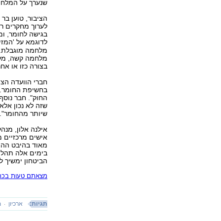
שנערך על המלחמה
הציבור, טוען בר
לערוך מחקרים רצ
בגישה לחומר, ומ
לדוגמא על 'המזי
מלחמה מוגבלת. ב
מלחמה קשה, מלח
בצורה כזו או א
חברי הוועדה הצי
בחשיפת החומר. אנ
החוק". חבר נוסף
שזה לא נכון אל
שיותר מהחומר".
אילנה אלון, מנה
מאוד בהיבט ההיס
בימים אלה תהליך
הביטחון ימשיך 
מצאתם טעות בכתב
תגיות:
ארכיון
מ