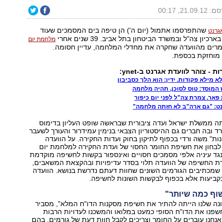
21.09., 00:17
שהתפרסמו אתמול (יום ה') הן טיפה בים המסמכים שעוד
גרנט
יון צה"ל ובמשרד הביטחון בתל אביב. 39 שנים אחרי
מלחמת יום
מרים מהוועדה שחקרה את מחדלי המלחמה, עדיין חסומה.
 מוחזקת בכספת.
 - צוהר לוועדת אגרנט ב-ynet:
א מילא פקודות. ידין: הוא הלך כסביבון
המוסד: טוס לסוכן, תהיה מלחמה
פאר. צמרת צה"ל לפני יום כיפור
ט: "גם ארה"ב לא חזתה מלחמה"
2005 מינתה ממשלת ישראל ועדה ציבורית שבראשה שופט העליון בדימוס
רד ובה חברים גם ההיסטוריון הצבאי בנימין עמידרור והעורך לשעבר
נות" משה ורדי בכפוף לתיקון בחוק ועדות החקירה. על הוועדה
בחון את חשיפת החומר החסוי של ועדת החקירה למלחמת יום
לנגד עיניה אלפי מסמכים חסויים ואינספור בקשות לחשיפה מוקדמת
ת החשיפה של הוועדה תלוי בסדר עדיפויות ובהקצאת המשאבים,
 שמכתיבים הגורמים השונים שחוות דעתם נדרשת בנושא. הוועדה
קביעות אלא בכפוף לבקשות השונות לחשיפה.
וף כמה שיותר"
ה שלנו הייתה להתיר את חשיפת מסקנות הדו"ח המלא", מסביר
חשפנו את הדו"ח הסופי כמעט במלואו והמשכנו לעדויות הרבות
נחנו עוברים על החומר וצריכים לקבל חוות דעת של גורמים, בהם