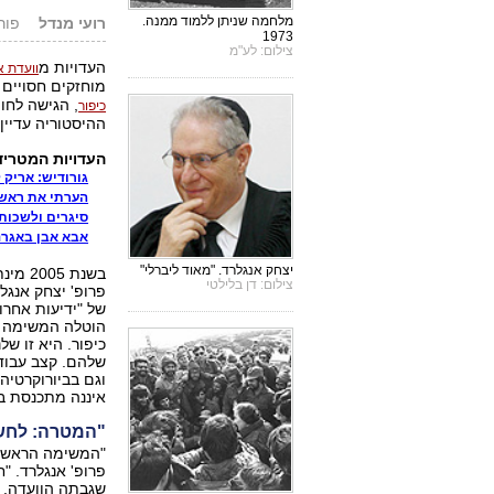
מלחמה שניתן ללמוד ממנה.
רועי מנדל
פורסם: 12
1973
צילום: לע"מ
העדויות מ
וועדת א
מוחזקים חסויים בארכ
, הגישה לחו
כיפור
ההיסטוריה עדיין
העדויות המטרידות
גורודיש: אריק ל
הערתי את ראש 
סיגרים ולשכות 
אבא אבן באגרנ
יצחק אנגלרד. "מאוד ליברלי"
בשנת 
צילום: דן בלילטי
פרופ' יצחק אנגל
של "ידיעות אחרו
הוטלה המשימה ל
כיפור. היא זו ש
שלהם. קצב עבוד
וגם בביורוקרטיה
איננה מתכנסת ב
"המטרה: לחש
"המשימה הראשונ
פרופ' אנגלרד. "
שגבתה הוועדה. א