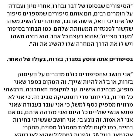
"הסיפורים שבסופו של דבר נבחרו, אחרי מיון ועבודה
על חומרים רבים, הם אותם סיפורים שמספרים סיפור
של אינדיבידואל, אישה או גבר, שחותרים להשיג משהו
שקשור לפנטזיה המעוותת שלהם. כמו הבחור בסיפור
'מעבר חצייה', שהוא בעצם כל אחד. הוא רוצה משהו,
ויש לו את הדרך המוזרה שלו להשיג את זה".
בסיפורים אתה עוסק במגדר, בזרות, בקולו של האחר.
"אני חושב שהסיפורים כולם מדברים על העיסוק
בזרות, או ב'לא להיות שייך'. זה המקום בספר שאני
מופיע, מבחינה אישית. עד לתקופה האחרונה, הרגשתי
כל חיי זר, בלי יותר מדי רומנטיקה סביב זה. כי אני לא
מרוויח מספיק כסף למשל, כי אני עובד בעבודה שאני
פוגש אנשי שוליים כל היום ואני מזדהה איתם, גם אם
אני לא אמור. זה נוגע בי. אני חושב שעשיתי בחירות
בחיים, כמו לקום וללכת ממסלול מסוים, מחקרי
אקדמאי, בגיל 28, ולפנות למסלול שהוא לאו דווקא