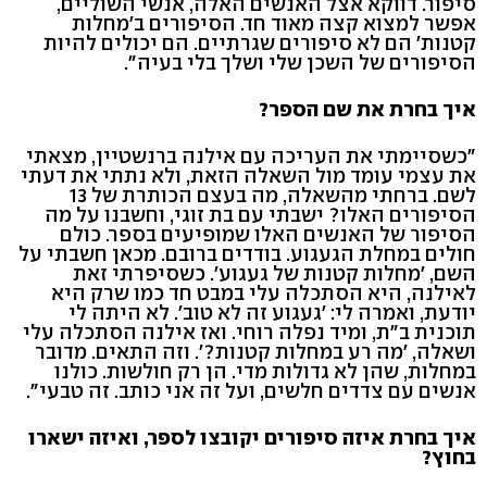
סיפור. דווקא אצל האנשים האלה, אנשי השוליים,
אפשר למצוא קצה מאוד חד. הסיפורים ב'מחלות
קטנות' הם לא סיפורים שגרתיים. הם יכולים להיות
הסיפורים של השכן שלי ושלך בלי בעיה".
איך בחרת את שם הספר?
"כשסיימתי את העריכה עם אילנה ברנשטיין, מצאתי
את עצמי עומד מול השאלה הזאת, ולא נתתי את דעתי
לשם. ברחתי מהשאלה, מה בעצם הכותרת של 13
הסיפורים האלו? ישבתי עם בת זוגי, וחשבנו על מה
הסיפור של האנשים האלו שמופיעים בספר. כולם
חולים במחלת הגעגוע. בודדים ברובם. מכאן חשבתי על
השם, 'מחלות קטנות של געגוע'. כשסיפרתי זאת
לאילנה, היא הסתכלה עלי במבט חד כמו שרק היא
יודעת, ואמרה לי: 'געגוע זה לא טוב'. לא היתה לי
תוכנית ב"ת, ומיד נפלה רוחי. ואז אילנה הסתכלה עלי
ושאלה, 'מה רע במחלות קטנות?'. וזה התאים. מדובר
במחלות, שהן לא גדולות מדי. הן רק חולשות. כולנו
אנשים עם צדדים חלשים, ועל זה אני כותב. זה טבעי".
איך בחרת איזה סיפורים יקובצו לספר, ואיזה ישארו
בחוץ?