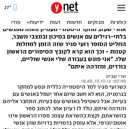
רועי סגיר: "אני כותב על
אנשים חלשים"
אחרי שעזב מחקר היסטורי מעמיק וחווה מפגשים
בלתי-רגילים עם אנשים בסיכון ובמצבי משבר,
החליט הסופר רועי סגיר שזה הזמן למחלות
קטנות - וכך הוא קרא לקובץ הסיפורים הראשון
שלו. "אני פוגש בעבודה שלי אנשי שוליים,
בודדים, ומזדהה איתם"
שרי שביט
פורסם: 10.10.12, 16:48
כשרועי סגיר למד היסטוריה כללית ונסע למחקר
בגרמניה, הוא לא חשב שיום אחד יטפל באנשים עם
בעיות. אבל כשטיפל באנשים עם בעיות, התחבר אליהם
והזדהה איתם, נולד לו רעיון אחר. לכתוב ספר
בהשראתם, וקצת בהשראת עצמו. ספרו הראשון אינו
אוטוביוגרפי, אלא עוסק בדמויות בדויות שהן אנשי