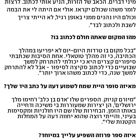
מיני דברים. הכאב של הזרות, הניע אותי לכתוב. לרצות
לומר משהו שכולם יקראו. אולי אם היתה לי את הבמה
וכולם היו נהנים ממני באופן רגיל, לא הייתי צריך
לשבת ולכתוב לבד".
מהו המקום שאתה חולם לכתוב בו?
"בכל מקום בו טרדות היום-יום לא יפריעו במהלך
הכתיבה, כי זה מהלך טוטאלי. אחת הסיבות שכתבתי
סיפורים קצרים היא כי יכולתי להתרחק למשך
שבועיים כדי לכתוב סקיצה לסיפור - אבל לא להתרחק
למשך שנה, כדי לכתוב משהו ארוך יותר".
מאיזה סופר היית שמח לשמוע דעה על כתב היד שלך?
"מיורם קניוק. הספרים שלו 'אדם בן כלב' ו'חימו מלך
ירושלים', הן יצירות שמעוררות בי משיכה ודחייה
באותו הזמן. הבחירות שלו שם היו חולניות ומקסימות
בעיני, והייתי רוצה שהוא יחווה דעה על המחלות
הקטנות שלי".
איזה ספר פרוזה השפיע עלייך במיוחד?