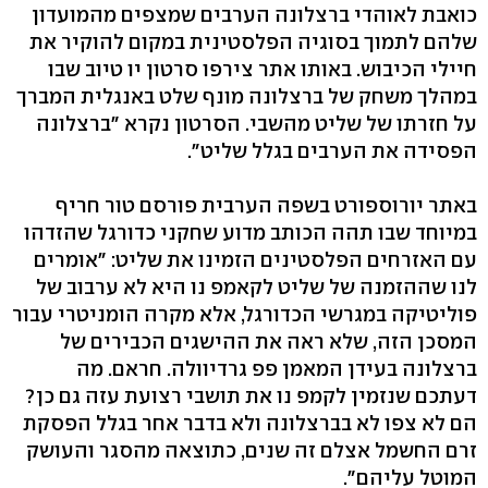
כואבת לאוהדי ברצלונה הערבים שמצפים מהמועדון
שלהם לתמוך בסוגיה הפלסטינית במקום להוקיר את
חיילי הכיבוש. באותו אתר צירפו סרטון יו טיוב שבו
במהלך משחק של ברצלונה מונף שלט באנגלית המברך
על חזרתו של שליט מהשבי. הסרטון נקרא "ברצלונה
הפסידה את הערבים בגלל שליט".
באתר יורוספורט בשפה הערבית פורסם טור חריף
במיוחד שבו תהה הכותב מדוע שחקני כדורגל שהזדהו
עם האזרחים הפלסטינים הזמינו את שליט: "אומרים
לנו שההזמנה של שליט לקאמפ נו היא לא ערבוב של
פוליטיקה במגרשי הכדורגל, אלא מקרה הומניטרי עבור
המסכן הזה, שלא ראה את ההישגים הכבירים של
ברצלונה בעידן המאמן פפ גרדיוולה. חראם. מה
דעתכם שנזמין לקמפ נו את תושבי רצועת עזה גם כן?
הם לא צפו לא בברצלונה ולא בדבר אחר בגלל הפסקת
זרם החשמל אצלם זה שנים, כתוצאה מהסגר והעושק
המוטל עליהם".