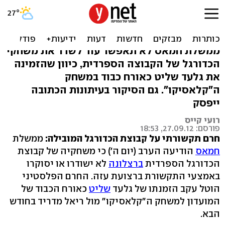
חמאס: חרם על ברצלונה
שהזמינה את שליט
ממשלת חמאס לא תאפשר עוד לשדר את משחקי
הכדורגל של הקבוצה הספרדית, כיוון שהזמינה
את גלעד שליט כאורח כבוד במשחק
ה"קלאסיקו". גם הסיקור בעיתונות הכתובה
ייפסק
רועי קייס
פורסם: 27.09.12, 18:53
חרם תקשורתי על קבוצת הכדורגל המובילה:
ממשלת
חמאס
הודיעה הערב (יום ה') כי משחקיה של קבוצת
הכדורגל הספרדית
ברצלונה
לא ישודרו או יסוקרו
באמצעי התקשורת ברצועת עזה. החרם הפלסטיני
הוטל עקב הזמנתו של גלעד
שליט
כאורח הכבוד של
המועדון למשחק ה"קלאסיקו" מול ריאל מדריד בחודש
הבא.