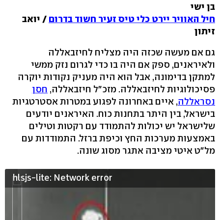
בן ישי
חיל האוויר יירט כלי טיס זעיר חשוד בדרום
/ יואב
זיתון
גם אם מעשה שכזה היה מצליח לחיזבאללה
ולאיראנים, ספק אם היה בו כדי לגרום נזק ממשי
למתקן בדימונה, אבל הוא היה מעניק נקודות יוקרה
פסיכולוגיות לחיזבאללה. מזכ"ל חיזבאללה,
חסן
נסראללה
, איים באחרונה לפגוע במטרות אסטרטגיות
בישראל, בין היתר בתחנות כוח. האיראנים יודעים
שלישראל יש יכולות להתמודד עם רקטות וטילים
באמצעות מערכות החץ וכיפת ברזל. התמודדות עם
מל"ט איטי מציבה אתגר מסוג שונה.
hlsjs-lite: Network error