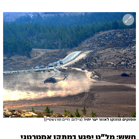
מסוקים הוזנקו לאזור יער יתיר
(צילום: חיים הורנשטיין)
חשש: מל"ט יפגע במתקן אסטרטגי