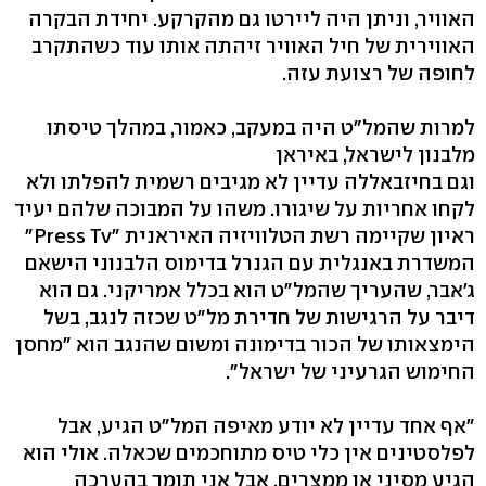
האוויר, וניתן היה ליירטו גם מהקרקע. יחידת הבקרה
האווירית של חיל האוויר זיהתה אותו עוד כשהתקרב
לחופה של רצועת עזה.
למרות שהמל"ט היה במעקב, כאמור, במהלך טיסתו
מלבנון לישראל, באיראן
וגם בחיזבאללה עדיין לא מגיבים רשמית להפלתו ולא
לקחו אחריות על שיגורו. משהו על המבוכה שלהם יעיד
ראיון שקיימה רשת הטלוויזיה האיראנית "Press Tv"
המשדרת באנגלית עם הגנרל בדימוס הלבנוני הישאם
ג'אבר, שהעריך שהמל"ט הוא בכלל אמריקני. גם הוא
דיבר על הרגישות של חדירת מל"ט שכזה לנגב, בשל
הימצאותו של הכור בדימונה ומשום שהנגב הוא "מחסן
החימוש הגרעיני של ישראל".
"אף אחד עדיין לא יודע מאיפה המל"ט הגיע, אבל
לפלסטינים אין כלי טיס מתוחכמים שכאלה. אולי הוא
הגיע מסיני או ממצרים, אבל אני תומך בהערכה