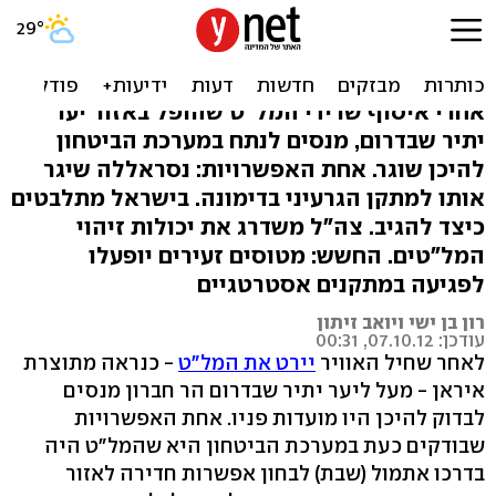
ישראל בודקת: המל"ט היה
בדרך לדימונה?
אחרי איסוף שרידי המל"ט שהופל באזור יער
יתיר שבדרום, מנסים לנתח במערכת הביטחון
להיכן שוגר. אחת האפשרויות: נסראללה שיגר
אותו למתקן הגרעיני בדימונה. בישראל מתלבטים
כיצד להגיב. צה"ל משדרג את יכולות זיהוי
המל"טים. החשש: מטוסים זעירים יופעלו
לפגיעה במתקנים אסטרטגיים
רון בן ישי ויואב זיתון
עודכן: 07.10.12, 00:31
לאחר שחיל האוויר
יירט את המל"ט
- כנראה מתוצרת
איראן - מעל ליער יתיר שבדרום הר חברון מנסים
לבדוק להיכן היו מועדות פניו. אחת האפשרויות
שבודקים כעת במערכת הביטחון היא שהמל"ט היה
בדרכו אתמול (שבת) לבחון אפשרות חדירה לאזור