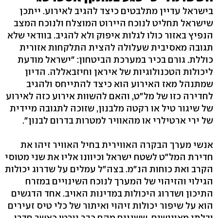
בישראל עדיין מתלבטים כיצד להגיב לאירוע. ייתכן
שישראל תחליט לנוכח היירוט המוצלח ולנוכח המצב
הנפיץ באזור כולו לגלות איפוק ולא להגיב. בוודאי שלא
תגובה מאסיבית שעלולה להצית התלקחות אזורית
כוללת. גורם בכיר במערכת הביטחון: "ישראל מודעת
ליכולות הטכנולוגיות של איראן וחיזבאללה. הדיון
שמתנהל מאז האירוע הוא כיצד להתייחס ולהגיב
לחדירה כזו של מל"ט, והאם להשוות אירוע כזה לאירוע
של שיגור טיל או רקטה מלבנון, שזוכה לתגובה מיידית
של ירי ארטילרי או מהאוויר למטרות בדרום לבנון".
אנשי מערך הבקרה האווירית בחיל האוויר זיהו את
חדירת המל"ט לשטח ישראל וכיוונו אליו את שני מטוסי
הקרב ואת כוחות הנ"מ. בצה"ל עמלים על שדרוג יכולות
הגילוי והזיהוי של המערך לנוכח השינויים במזרח
התיכון ושדרוג היכולות במדינות האויב. אחד הדגשים
הוא על שיפור יכולות זיהוי ואיתור של כלי טיס זעירים
ובלתי מאויישים. ששניים מהם כבר יורטו כאשר חדרו