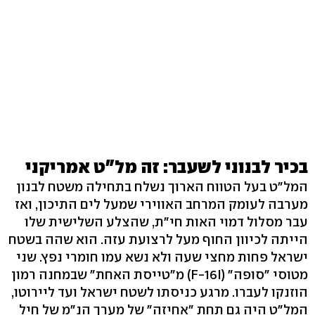
בכיר לבנוני לשעבר: זה מל"ט אמריקני
המל"ט בעל הטווח הארוך נשלח בתחילה משטח לבנון
מערבה לעומק המרחב האווירי שמעל לים התיכון, ואז
עבר מסלול דמוי האות חי"ת, שהצלע השלישית שלו
הייתה לכיוון החוף מעל לרצועת עזה. הוא שהה בשטח
ישראל פחות מחצי שעה ולא נשא עמו חומרי נפץ. שני
מטוסי "סופה" (F-16I) מ"טייסת האחת" שבמחנה רמון
הוזנקו לעברו. מרגע כניסתו לשטח ישראל ועד ליירוטו,
המל"ט היה גם תחת "אחיזה" של מערך הנ"מ של חיל