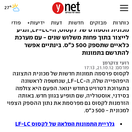
לקסוס LF-LC - יפהפייה
היברידית עם 500 כ"ס
מכונית הספורט של לקסוס, ה-LF-LC, תגיע
לייצור בתוך פחות משלוש שנים - עם מערכת
כלאיים שתספק 500 כ"ס. בינתיים אפשר
להתרשם בתמונות
רועי צוקרמן
פורסם: 21.10.12, 17:13
לקסוס פרסמה תמונות חדשות של מכונית התצוגה
היפהפייה שלה, ה-LF-LC, שנחשפה לראשונה
בתערוכת דטרויט בחודש ינואר. הפעם היא צולמה
בסידני, אוסטרליה, שם תופיע בגוון חדש. באותה
הזדמנות לקסוס גם מפרסמת את נתון ההספק הצפוי
למכונית - 500 כ"ס.
גלריית התמונות המלאה של לקסוס LF-LC