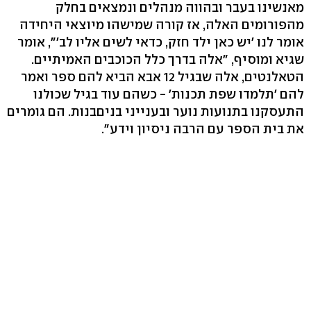
מאנשינו בעבר ובהווה מנהלים ונמצאים בחלק
מהפורומים האלה, אז קורה שמישהו מיוצאי היחידה
אומר לנו 'יש כאן ילד חזק, כדאי לשים אליו לב‭,"'‬ אומר
שגיא ומוסיף, "אלה בדרך כלל הכוכבים האמיתיים.
הטאלנטים, אלה שבגיל 12 אבא הביא להם ספר ואמר
להם 'תלמדו שפת תכנות' - כשהם עוד בגיל שכולנו
התעסקנו בתנועות נוער ובענייני בניםבנות. הם גומרים
את בית הספר עם הרבה ניסיון וידע‭."‬