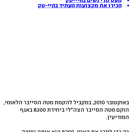
מעט מדי נשים בהיי-טק
הכירו את מקצועות העתיד בהיי-טק
באוקטובר ‭,2010‬ במקביל להקמת מטה הסייבר הלאומי,
הוקם מטה הסייבר הצה"לי ביחידת 8200 באגף
המודיעין.
רק כדי לסבר את האוזן, 8200 היא אותה יחידה