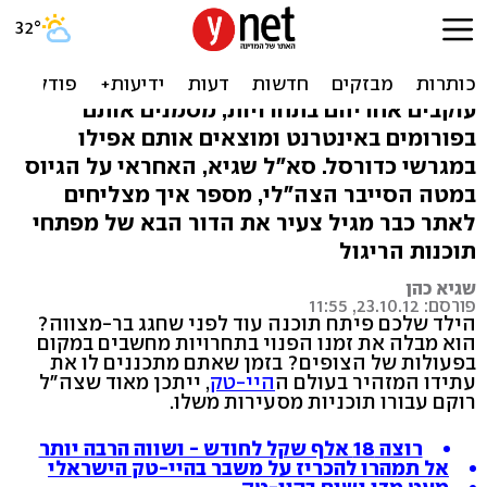
8200: "לא מחפשים רק חננות
עם משקפיים"
עוקבים אחריהם בתחרויות, מסמנים אותם
בפורומים באינטרנט ומוצאים אותם אפילו
במגרשי כדורסל. סא"ל שגיא, האחראי על הגיוס
במטה הסייבר הצה"לי, מספר איך מצליחים
לאתר כבר מגיל צעיר את הדור הבא של מפתחי
תוכנות הריגול
שגיא כהן
פורסם: 23.10.12, 11:55
הילד שלכם פיתח תוכנה עוד לפני שחגג בר-מצווה?
הוא מבלה את זמנו הפנוי בתחרויות מחשבים במקום
בפעולות של הצופים? בזמן שאתם מתכננים לו את
עתידו המזהיר בעולם ה
היי-טק
, ייתכן מאוד שצה"ל
רוקם עבורו תוכניות מסעירות משלו.
רוצה 18 אלף שקל לחודש - ושווה הרבה יותר
אל תמהרו להכריז על משבר בהיי-טק הישראלי