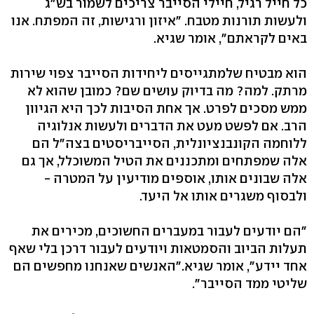
כל חייל רגיל, חיילי הסייבר צריכים לשמור בש"ג
ולעשות תורנות מטבח. "איזון ורגישות, זה המפתח. אנו
באים לקראתם‭,"‬ אומר שגיא.
הוא מבטיח שלמתגייסים ליחידות הסייבר צפוי שירות
מרתק. למה? מה בדיוק עושים שם? כמובן שהוא לא
ממש מסכים לפרט. אך אחת הסיבות לכך היא הגיוון
הרב. אם לפשט מעט את הדברים ולעשות אנלוגיה
ללוחמה הקונבנציונלית, הסייבריסטים בצה"ל הם
אלה שמפתחים ומתכננים את הטיל המשוכלל, אך גם
אלה שבונים אותו, אוספים מודיעין על המטרה -
ולבסוף משגרים אותו אל היעד.
"הם יודעים לעבור במעברים החשוכים, מכירים את
תעלות הביוב והסמטאות ויודעים לעבור דרכן בלי שאף
אחד יידע‭,"‬ אומר שגיא‭".‬האנשים שאנחנו מחפשים הם
שליטי ממד הסייבר‭." ‬