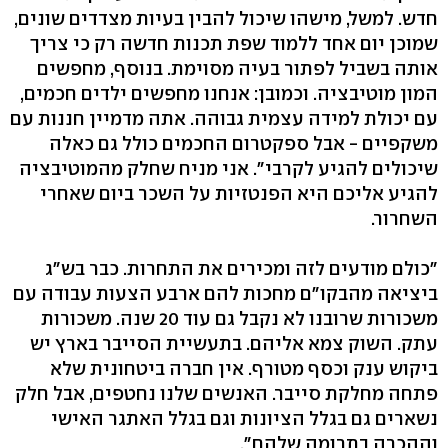
חדש. למשל, מישהו שיכול להבין בעיות מצדדים שונים,
שמוכן יום אחד ללמוד שפת תכנות חדשה רק כי צריך
אותה בשביל לפתור בעיה מסוימת. בנוסף, מחפשים
המון מוטיבציה. וכמובן: אנחנו מחפשים ילדים חכמים,
עם יכולת למידה עצמית גבוהה. אתה מדמיין חננות עם
משקפיים - אבל ספקטרום החכמים כולל גם כאלה
שיכולים להגיע לקרבי‭."‬ אני מניח שחלק מהמוטיבציה
להגיע אליכם היא הפנטזיות על השכר ביום שאחרי
השחרור.
"כולם מודעים לזה ומכירים את התחרות. כבר בש"ג
ביציאה מהבקו"ם מחכות להם ארבע הצעות עבודה עם
משכורות שרובנו לא נקבל גם עוד 20 שנה. משכורות
עתק. השוק צמא אליהם. בתעשיית הסייבר בארץ יש
ביקוש ענק וכסף מטורף. אין חברה ביטחונית שלא
פתחה מחלקת סייבר. האנשים שלנו נחטפים, אבל חלק
נשארים גם בגלל הציונות וגם בגלל האתגר האישי
וההכרה בתרומה שלהם‭."‬