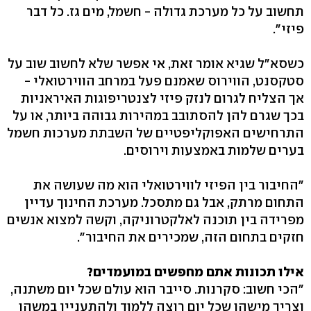
תחשוב על כל מערכת גדולה - חשמל, מים גז. כל דבר
פיזי‭."‬
כשסא"ל שגיא אומר זאת, אי אפשר שלא לחשוב שוב על
סטקסנט, הווירוס שאמנם פעל במרחב הווירטואלי -
אך הצליח לגרום לנזק פיזי לצנטריפוגות האיראניות
בכך שגרם להן להסתובב במהירות גבוהה ביותר, או על
התרחישים האפוקליפטיים של השבתת מערכות חשמל
בערים שלמות באמצעות וירוסים.
"החיבור בין הפיזי לווירטואלי הוא מה שעושה את
התחום מרתק, אבל גם מתסכל. מערכת החינוך עדיין
מפרידה בין תוכנה לאלקטרוניקה, וקשה למצוא אנשים
חזקים בתחום הזה, שמכירים את החיבור‭."‬
אילו תכונות אתם מחפשים במועמדים?
"הכי חשוב: סקרנות. סייבר הוא עולם שכל יום משתנה,
וצריך מישהו שכל יום רוצה ללמוד ולהתעניין במשהו