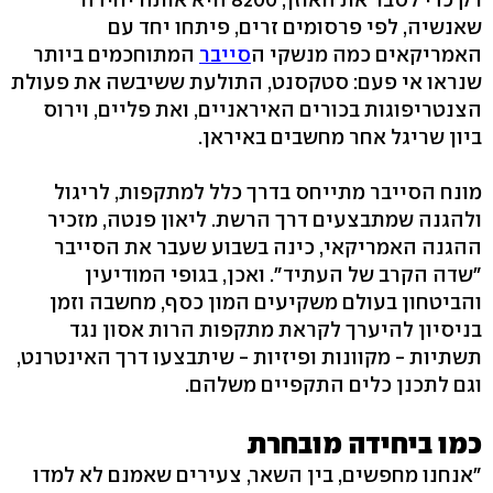
שאנשיה, לפי פרסומים זרים, פיתחו יחד עם
האמריקאים כמה מנשקי ה
סייבר
המתוחכמים ביותר
שנראו אי פעם: סטקסנט, התולעת ששיבשה את פעולת
הצנטריפוגות בכורים האיראניים, ואת פליים, וירוס
ביון שריגל אחר מחשבים באיראן.
מונח הסייבר מתייחס בדרך כלל למתקפות, לריגול
ולהגנה שמתבצעים דרך הרשת. ליאון פנטה, מזכיר
ההגנה האמריקאי, כינה בשבוע שעבר את הסייבר
"שדה הקרב של העתיד‭."‬ ואכן, בגופי המודיעין
והביטחון בעולם משקיעים המון כסף, מחשבה וזמן
בניסיון להיערך לקראת מתקפות הרות אסון נגד
תשתיות - מקוונות ופיזיות - שיתבצעו דרך האינטרנט,
וגם לתכנן כלים התקפיים משלהם.
כמו ביחידה מובחרת
"אנחנו מחפשים, בין השאר, צעירים שאמנם לא למדו