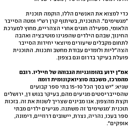
כדי למצוא את האנשים הללו, הוקמה תוכנית
"מגשימים‭."‬ התוכנית, בשיתוף קרן רש"י ומטה הסייבר
הלאומי, מפעילה חוגים אחרי הצהריים, מחוץ למערכת
החינוך, שבהם הילדים שהפגינו מוטיבציה ואהבה
לתחום מקבלים שיעורים מיוצאי יחידות הסייבר
הצה"ליות ולומדים עבודת מחשב ותכנות. התוכנית
פועלת בעיקר בדרום וגם בצפון.
אמ"ן ידוע בהומוגניות הגבוהה של חייליו. רובם
מהמרכז, משכבה סוציואקונומית דומה
שגיא: "יש בסך הכל ‭15-10‬ בתי ספר קבועים
שהסייבריסטים מגיעים מהם, בעיקר בגוש דן, ירושלים
וקצת מהצפון. אנו מבינים שצריך לשנות את זה. בזכות
תוכנית 'מגשימים' זה משתנה. מגיעים ילדים מבתי
ספר בעכו, נהריה, נצרת, יישובים דרוזיים, דימונה,
אופקים‭."‬