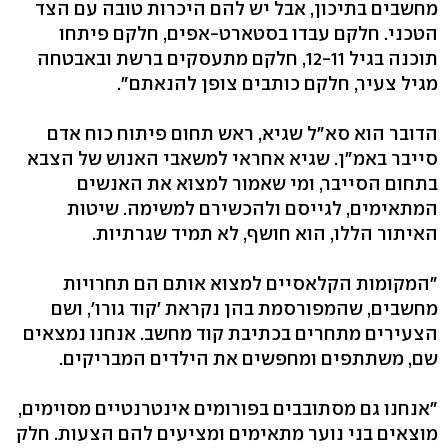
מחשבים בתיכון, אבל יש להם היכרות טובה עם הצד
הטכני. חלקם עבדו בסטארט-אפים, חלקם פיתחו
תוכנה בגיל ‭,12-11‬ חלקם מתעסקים ברשת ובאבטחה
מגיל צעיר, חלקם כותבים צופן להנאתם‭."‬
הדובר הוא סא"ל שגיא, ראש תחום פיתוח כוח אדם
סייבר באמ"ן. שגיא אחראי למשאבי האנוש של הצבא
בתחום הסייבר, ומי שאמור למצוא את האנשים
המתאימים, לגייסם ולהכשירם למשימה. שיטות
האיתור הללו, הוא חושף, לא תמיד שגרתיות.
"המקומות הקלאסיים למצוא אותם הם תחרויות
מחשבים, שהמפורסמת בהן נקראת 'קוד גורו‭,'‬ ושם
הצעירים מתחרים בכתיבת קוד מחשב. אנחנו נמצאים
שם, משתתפים ומחפשים את הילדים המבריקים.
"אנחנו גם מסתובבים בפורומים אינטרנטיים מסוימים,
מוצאים בני נוער מתאימים ומציעים להם הצעות. חלק