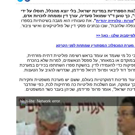
ות הספרדיות במדינת ישראל, בלי יוצא מהכלל, חוסלו על ידי
כך טוען ד"ר שמואל סעדיה, עורך דין ומומחה לזכויות אדם,
".
את טענותיו הוא מגבה בשיטתיות בספרו
אורות - טלוויזיה יהודית
נפלה שלהבת", שבו נבחנים פסקי דין של פוליטיקאים ואישי ציבור.
פייסבוק שלנו - כאן! <<
- מערת המכפלה: המסתורין שמתחת לפני הקרקע
כי כל מי שעמד או עומד בראש רשימה פוליטית דתית-מזרחית,
במוקדם או במאוחר, על ספסל הנאשמים, למרות שלא בהכרח
פיקות כדי להעמידו לדין. בהשקת ספרו השתתפו בכירים במערכת
פ' דוד ליבאי ופרופ' דניאל פרידמן, שנדרשו להגיב על הטענות.
 עוד מדינות דמוקרטיות בעולם, ששם יש מערכת משפטית וחקירות
ך עמוקה, ועם השלכות פוליטיות כה מרחיקות לכת, כפי שהדבר
נת ישראל", אומר פרופ' פרידמן, שכיהן בעבר כשר המשפטים.
hlsjs-lite: Network error