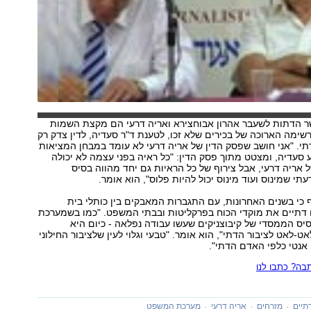
שר הדתות לשעבר אהרון אבוחצירא ואריה דרעי הם מקצת השמות
ימה הארוכה של בכירים שלא זכו, לטענת ד"ר סעדיה, לדין צדק רק
י. "אני חושב שפסק הדין של אריה דרעי לא עומד במבחן המציאות
סעדיה, ומצטט מתוך פסק הדין: "כל ראיה בפני עצמה לא יכולה
 אריה דרעי, אבל צירוף של כל הראיות גם יחד מהווה בסיס
תי שמינוס ועוד מינוס יכול להיות פלוס", הוא אומר.
 כי בשנים האחרונות, עם התגברות המאבקים בין כותלי בית
דתיים את מוקדי הכוח בפרקליטות ובבתי המשפט. "כמו בשמערכת
ס הממסדי של קיבוצניקים שעשו עבודה נפלאה - כיום היא
-לאט לציבור הדתי", הוא אומר. "טבעי וגלוי לעין שלציבור החילוני
 אנטי כלפי האדם הדתי".
ה? כתבו לנו
תיים
מזרחים
אריה דרעי
מערכת המשפט