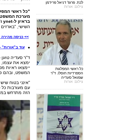
לכת. פרופ' דניאל פרידמן
צילום: אורות
"כל ראשי המפלג
מערכת המשפט", 
בראיון ל-ynet ו"
השישי, "בארזים 
>> כניסה מהירה ל
עוד ב"אורות" 
ד"ר סעדיה טוען 
ימצא את עצמו, 
יימצאו ראיות מס
כל ראשי המפלגות
המשפט, ובהם פרו
הספרדיות חוסלו. ד"ר
שמואל סעדיה
צילום: אורות
"אינני בטוח שיש
עם מעורבות כל כ
הזה מתרחש במדי