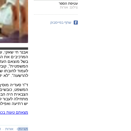
עטיפת הספר
צילום: אורות
שתף בפייסבוק
אבנר חי שאקי, 
המרכיבים את הרש
בשל מוצאם העדת
המשפטית", קובע 
לעמוד לחובתו של
להרשעה". "לא ידע
ד"ר סעדיה מוסיף
המשפט, כובשים 
הצבאית היה הבסי
מתחילה לעבור לאט
יש רתיעה ואפילו
מצאתם טעות בכתב
תגיות:
אורות
ד