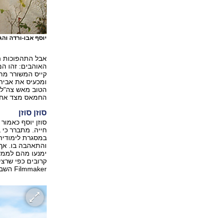
יוסף אבו-ורדה והג
אבל התהפוכות הפ
האוהבים: זהו המ
קייס המשורר מתע
ומכעיס את אביה
הטוב מאש צה"ל. 
החמאס מצד אחד 
סוזן סוזן
סוזן יוסף כאמור
חייה. מתברר כי 
במסגרת לימודיה,
והתאהבה בו. אך 
ימנעו מהם לממש
קרובים כפי שרצינ
Filmmaker השבוע.