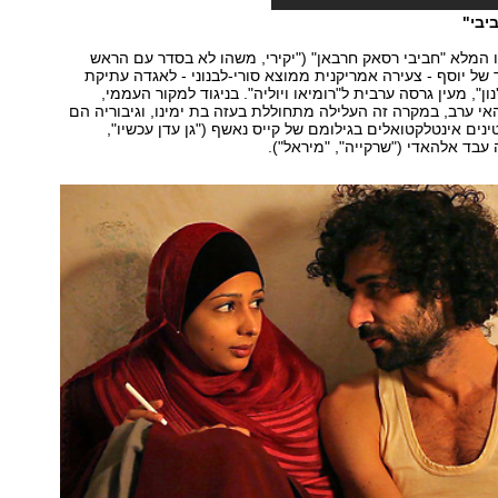
יבי"
ו המלא "חביבי רסאק חרבאן" ("יקירי, משהו לא בסדר עם הראש
ד של יוסף - צעירה אמריקנית ממוצא סורי-לבנוני - לאגדה עתיקת
נון", מעין גרסה ערבית ל"רומיאו ויוליה". בניגוד למקור העממי,
 ערב, במקרה זה העלילה מתחוללת בעזה בת ימינו, וגיבוריה הם
נים אינטלקטואלים בגילומם של קייס נאשף ("גן עדן עכשיו",
 עבד אלהאדי ("שרקייה", "מיראל").