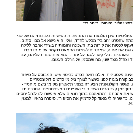
רפיטי הלירי מאחוריו ב"חביבי"
וליטיות אינן הולמות את התהפוכות האישיות בלבבותיהם של שני
תח שהסרט "חביבי" מבקש לחדד, ועליו הוא נישא אל מבוי סתום.
קש לכסות את קירות בתי השכונה וחומותיה בשירי אהבה ללילה
 וגם את אחיה, שמתגייס לשורות החמאס כנקמה על מותו חברו
והאוהבים - בלי קשר לסגר על עזה - המציאות סוגרת עליהם, עם
וצה"ל מצד שני, מה שמסמן על גורלם העגום.
 אינה פלסטינית, אולם רואה בסרט כביטוי אישי המבוסס על סיפור
בביקורה בעזה לפני כעשור לצורך צילומי סרטים דוקומנטריים
 פגשה הקולנוענית הצעירה במאי תיאטרון מקומי בשם מוחמד -
תוך זמן קצר הבינו השניים כי העניינים המשפחתיים והחברתיים
 את אהבתם. "התאהבנו בתוך תנאים שלא איפשרו לנו לנהל יחסים
ו, כך שהיה לי מאוד קל לדמיין את הסיפור", סיפרה בראיון למגזין