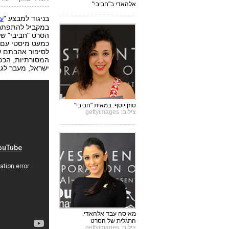
אלהאדי ב"חביבי"
בניגוד למבצע "
עמ
במקביל להתפתחוי
הסרט "חביבי" של
כמעט מיסטי עם 
לסיפור אהבתם של
המסורתיות, הכפ
ישראל, מעבר לגב
סוזן יוסף. במאית "חביבי"
צילום: gettyimages
מאיסה עבד אלהאדי.
התגלית של הסרט
צילום: gettyimages