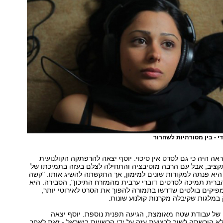
 - בין מסורתיות לשחרור
ראה היה כי גם לסרט אין סיכוי. יוסף יצאה להרפתקה הקולנועית
קציב, אבל עם הרבה מוטיבציה והתחילה לצלם בעזה בתמיכתו של
חמד ב-2002. היא פנתה למקורות שונים למימון, אך התקשתה להשיג אותו. "קשה
רית תמיכה לסרטים דוברי ערבית מהמזרח התיכון", הסבירה. היא
יקים בולטים שדרשו בתמורה להפוך את הסרט לאירוטי יותר,
מלגות שקיבלה מקרנות קולנוע שונות.
 של עבודת שטח מאומצת, הגיעה תפנית נוספת. יוסף יצאה
א הורשתה לשוב לרצועת עזה על ידי הרשויות בישראל - זאת לאחר