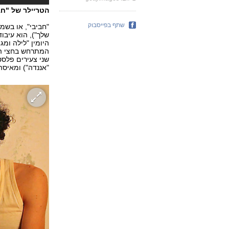
הטריילר של "חב
שתף בפייסבוק
"חביבי", או בשמ
שלך"), הוא עיבו
היומין "לילה ומג'
המתרחש בחצי האי
שני צעירים פלסטי
"אננדה") ומאיסה