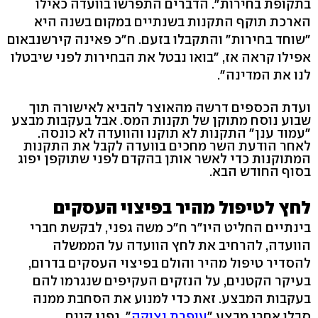
בתקופת בחירות". הדברים התפרשו בוועדה כאילו
הארכת תוקף התקנות בשנתיים במקום בשנה היא
"שוחד בחירות" והתקבלו בזעם. ח"כ פאינה קירשנבאום
אפילו קראה אז, "בואו נבטל את הבחירות לפני שיבטלו
לנו את המדינה".
ועדת הכספים דרשה מהאוצר להביא לאישורה תוך
שבוע נוסח מתוקן של תקנות המס. אבל בעקבות מבצע
"עמוד ענן" התקנות לא תוקנו והוועדה לא כונסה.
לאחר הודעת השר מחכים בוועדה לקבל את התקנות
המתוקנות כדי לאשר אותן בהקדם לפני שתוקפן יפוג
בסוף החודש הבא.
לחץ לטיפול מהיר בפיצוי העסקים
בינתיים החליט היו"ר ח"כ משה גפני, לבקשת חברי
הוועדה, להרחיב את לחץ הוועדה על הממשלה
להסדיר טיפול מהיר והולם בפיצוי העסקים בדרום,
בעיקר הקטנים, על הנזקים העקיפים שנגרמו להם
בעקבות המבצע. זאת כדי למנוע את הסחבת ממנה
סבלו אחרי מבצע "
עופרת יצוקה
". גפני קיים