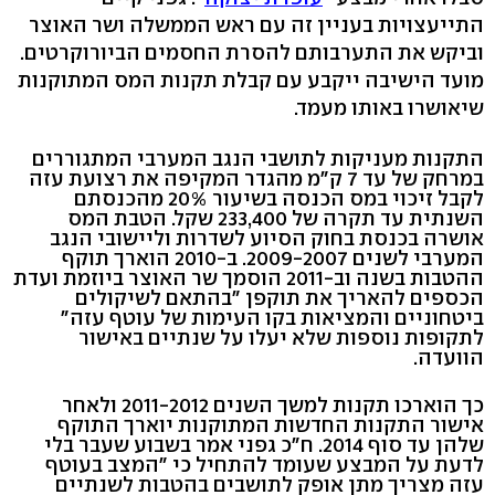
התייעצויות בעניין זה עם ראש הממשלה ושר האוצר
וביקש את התערבותם להסרת החסמים הביורוקרטים.
מועד הישיבה ייקבע עם קבלת תקנות המס המתוקנות
שיאושרו באותו מעמד.
התקנות מעניקות לתושבי הנגב המערבי המתגוררים
במרחק של עד 7 ק"מ מהגדר המקיפה את רצועת עזה
לקבל זיכוי במס הכנסה בשיעור 20% מהכנסתם
השנתית עד תקרה של 233,400 שקל. הטבת המס
אושרה בכנסת בחוק הסיוע לשדרות וליישובי הנגב
המערבי לשנים 2009-2007. ב-2010 הוארך תוקף
ההטבות בשנה וב-2011 הוסמך שר האוצר ביוזמת ועדת
הכספים להאריך את תוקפן "בהתאם לשיקולים
ביטחוניים והמציאות בקו העימות של עוטף עזה"
לתקופות נוספות שלא יעלו על שנתיים באישור
הוועדה.
כך הוארכו תקנות למשך השנים 2011-2012 ולאחר
אישור התקנות החדשות המתוקנות יוארך התוקף
שלהן עד סוף 2014. ח"כ גפני אמר בשבוע שעבר בלי
לדעת על המבצע שעומד להתחיל כי "המצב בעוטף
עזה מצריך מתן אופק לתושבים בהטבות לשנתיים