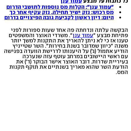
כל כתבות על מבצע
עמוד ענן
"עמוד ענן": הקלות מס נוספות לתושבי הדרום
מס רכוש: נזק ישיר תחילה, נזק עקיף אחר כך
היום: דיון ראשון לקביעת גובה הפיצויים בדרום
הבקשה עלתה ונדחתה פה אחד שעות ספורות לפני
פתיחת מבצע "
עמוד ענן
". משרדי האוצר והמשפטים
טענו אז כי לא ניתן להאריך את התקנות למשך יותר
משנה "כיוון שמדובר בשנת בחירות". השר שטייניץ
הודיע אתמול (ג') על היענותו לדרישת הוועדה בפגישה
עם ראשי היישובים במרחב עוטף עזה שנערכה
בעיריית שדרות. דובר האוצר אישר הבוקר (ד') את
הודעת השר שהוא מאריך בשנתיים את תוקף תקנות
המס.