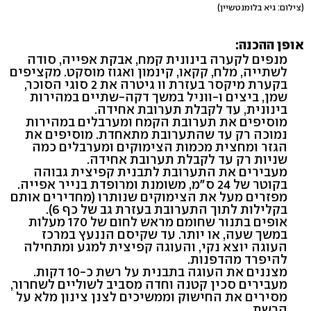
(צילום: גיא בלומנטשיין)
אופן ההכנה:
מנפים לקערה בינונית קמח, אבקת אפייה, סודה
לשתייה, מלח, קקאו, קינמון ואגוז מוסקט.‬ מקציפים
בקערת מיקסר בעזרת וו גיטרה את 2 סוגי הסוכר,
שמן, ביצים ו-ווניל במשך דקה-שתיים במהירות
בינונית, עד לקבלת תערובת אחידה.
מוסיפים את תערובת הקמח ומערבלים במהירות
נמוכה רק עד שהתערובת מתאחדת. מוסיפים את
הגזר ומחצית מכמות הצימוקים ומערבלים כמה
שניות רק עד לקבלת תערובת אחידה.
מעבירים את התערובת לתבנית קפיצית גבוהה
בקוטר של 24 ס"מ, משומנת ומרופדת בנייר אפייה.
מפזרים מעל את הצימוקים שנותרו (מחדירים אותם
בקלילות לתוך התערובת בעזרת גב של כף 6).
אופים בתנור שחומם מראש לחום של 170 מעלות
במשך שעה, או יותר. עד שקיסם הננעץ במרכז
העוגה יוצא נקי, והעוגה קפיצית למגע ומתחילה
להיפרד מהדפנות.
מצננים את העוגה בתבנית על רשת כ‭10-‬ דקות.
מעבירים סכין קטנה וחדה מסביב לשוליים לשחרור,
מסירים את החישוק וממשיכים לצנן צינון מלא על
הרשת.