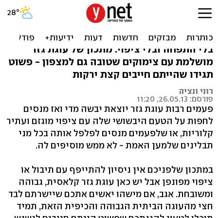
עוגת גזר? יש לנו! (ועוד של
רוני ונציה)
בלי התפחה ובלי ציפוי: מתכון של עוגת גזר
מושלמת עם צימוקים שטובה גם למצפון - פשוט
תגידו שהייתם חייבים קצת ירקות
רוני ונציה
פורסם: 26.05.13, 11:20
פעמים רבות עוגת גזר יוצאת יבשה מדי ואז מנסים
לחפות על הטעם היבשושי שלה עם ציפוי מוגזם ועתיר
קלוריות, או שלפעמים מנסים לפלפל אותה בכל מני
תבלינים שלמען האמת - לא ממש מוסיפים לה.
במתכון שלפניכם אין ניסיון להתייפף עם תיבול או
ציפוי מפונפן אבל יש כאן עוגת גזר קלאסית, גבוהה
ומשובחת. אגב, אם מישהו יאשים אתכם שיישרתם לבד
חצי מהעוגה הביתית הגבוהה והכיפית הזאת, תמיד