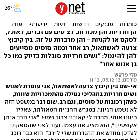
הלוחשות לסוסים: חרדיות
רוכבות אל הגמילה
הן חרדיות והן מכורות: לצ'טים עם גברים, לאוכל,
לסקס או לקניות - והן מדברות על זה. בין קיבוץ
צרעה לאשתאול, רב אחד וכמה סוסים מסייעים
להן להיגמל: "נשים חרדיות סובלות בדיוק כמו כל
בן אנוש אחר"
טלי פרקש
פורסם: 06.12.12, 11:12
אי-שם בין קיבוץ צרעה לאשתאול, אני עומדת לפגוש
נשים חרדיות בתהליכי גמילה מהתמכרויות שונות,
כשהן רכובות על סוסים, וגם רב.
שום דבר במשפט הזה
לא נשמע הגיוני. במגרש החנייה המאולתר, שאליו
כיוונו אותי, מחכה לי קאובוי צרוב שמש. "אני הרב איתן
אקשטיין", הוא מציג את עצמו. ועוד לפני שהספקתי
לעדכן מחדש את ההגדרות שלי ל"רב", הוא כבר רוכב