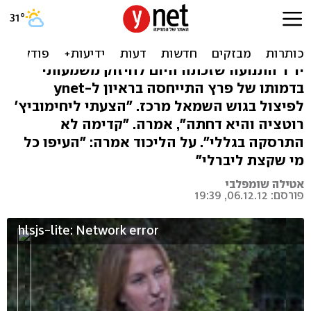
לבני לא פוסלת שותפות עם
נתניהו: תלוי במדיניות
יו"ר התנועה שזכתה היום לחיזוק משמעותי
בדמותו של פרץ התייחסה בראיון ל-ynet
לפיצול בגוש השמאל מרכז. "הצעתי ליחימוביץ'
רוטציה והיא דחתה", אמרה. "קדימה לא
התרסקה בגללי". על הליכוד אמרה: "העיפו כל
מי שקצת ליברלי"
אטילה שומפלבי
פורסם: 06.12.12, 19:39
hlsjs-lite: Network error