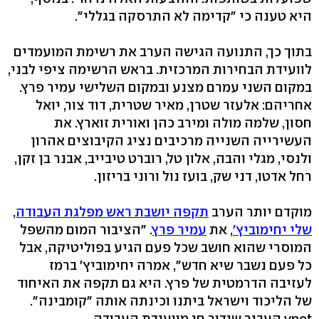
היא טענה כי "קדימה לא התרסקה בגללי".
בתוך כך, התנועה הגישה הערב את רשימת המועמדים
לוועידת הבחירות המרכזית. בראש הרשימה ציפי לבני,
במקום השני עמרם מצנע ובמקום השלישי עמיר פרץ.
אחריהם: אלעזר שטרן, מאיר שטרית, דוד צור, יואל
חסון, שלמה מולה ומירב כהן ואורית זוארץ. את
העשירייה השנייה מרכיבים נציג הקיבוצים אהרון
ולנסי, מגלי והבה, אלון טל, רוברט טיבייב, אבנר בן זקן,
רחל אדטו, דני שק, בועז נול ורוני בריזון.
מוקדם יותר הערב
תקפה יושבת ראש מפלגת העבודה,
שלי יחימוביץ'
, את
עמיר פרץ
. "הציבור המום מהשפל
המוסרי שהוא חושב שכל פעם הגיע בפוליטיקה, אבל
כל פעם נשבר שיא חדש", אמרה יחימוביץ' ברמז
לעזיבה הדרמטית של פרץ. היא גם תקפה את האיחוד
של הליכוד וישראל ביתנו וכינתה אותה "קומבינה".
ynet העביר שידור חי מוועידת העבודה.