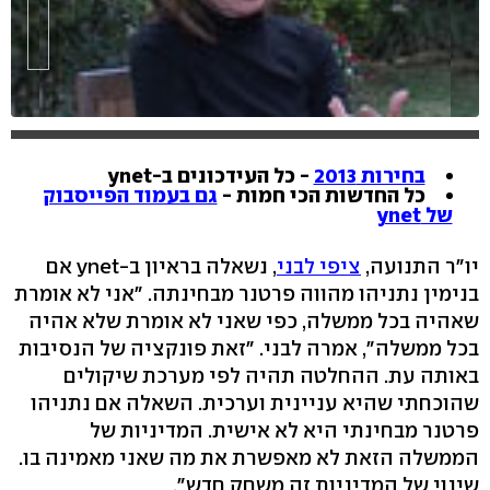
בחירות 2013
- כל העידכונים ב-ynet
כל החדשות הכי חמות -
גם בעמוד הפייסבוק
של ynet
יו"ר התנועה,
ציפי לבני
, נשאלה בראיון ב-ynet אם
בנימין נתניהו מהווה פרטנר מבחינתה. "אני לא אומרת
שאהיה בכל ממשלה, כפי שאני לא אומרת שלא אהיה
בכל ממשלה", אמרה לבני. "זאת פונקציה של הנסיבות
באותה עת. ההחלטה תהיה לפי מערכת שיקולים
שהוכחתי שהיא עניינית וערכית. השאלה אם נתניהו
פרטנר מבחינתי היא לא אישית. המדיניות של
הממשלה הזאת לא מאפשרת את מה שאני מאמינה בו.
שינוי של המדיניות זה משחק חדש".