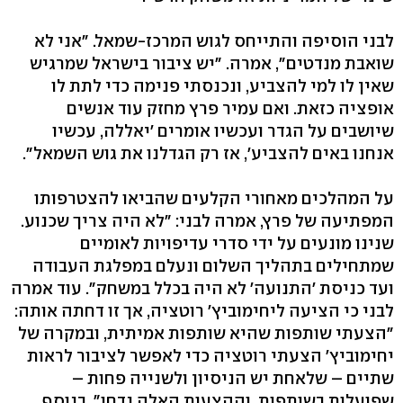
לבני הוסיפה והתייחס לגוש המרכז-שמאל. "אני לא
שואבת מנדטים", אמרה. "יש ציבור בישראל שמרגיש
שאין לו למי להצביע, ונכנסתי פנימה כדי לתת לו
אופציה כזאת. ואם עמיר פרץ מחזק עוד אנשים
שיושבים על הגדר ועכשיו אומרים 'יאללה, עכשיו
אנחנו באים להצביע', אז רק הגדלנו את גוש השמאל".
על המהלכים מאחורי הקלעים שהביאו להצטרפותו
המפתיעה של פרץ, אמרה לבני: "לא היה צריך שכנוע.
שנינו מונעים על ידי סדרי עדיפויות לאומיים
שמתחילים בתהליך השלום ונעלם במפלגת העבודה
ועד כניסת 'התנועה' לא היה בכלל במשחק". עוד אמרה
לבני כי הציעה ליחימוביץ' רוטציה, אך זו דחתה אותה:
"הצעתי שותפות שהיא שותפות אמיתית, ובמקרה של
יחימוביץ' הצעתי רוטציה כדי לאפשר לציבור לראות
שתיים – שלאחת יש הניסיון ולשנייה פחות –
שפועלות בשותפות. וההצעות האלה נדחו". בנוסף,