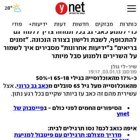
כאבי הגב בלתי נסבלים? 9
עצות למניעה וטיפול
כדי למנוע כאבי גב בכל תנוחה צריך ללמוד גם
להתכופף, לשבת ולישון בצורה הנכונה. "זמנים
בריאים" ב"ידיעות אחרונות" מסבירים איך לשמור
על השרירים ולמנוע סבל מיותר
שיר-לי גולן
פורסם: 03.01.13, 19:17
מהאוכלוסייה מעל גיל 65 סובלים מ
כאב גב כרוני
.
אצל
עשירית מהם זה כאב עז ביותר שקיים בכל רגע נתון.
הסיפורים החמים לפני כולם - ב
פייסבוק של
ynet
איפה כואב לכם? נסו תרגילים לבית:
מדריך מצולם: תרגילים עם פיטבול למניעת