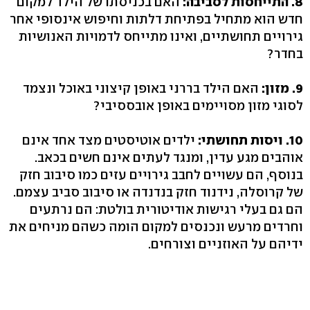
8. התייחסות לסביבה:
האם בכניסתו של הילד למקום
חדש הוא מתחיל בפתיחת דלתות וחיפוש אינסופי אחר
גירויים תחושתיים, ואינו מתייחס לדמויות האנושיות
בחדר?
9. מזון:
האם הילד בררני באופן קיצוני באוכל ונצמד
לסוגי מזון מסויימים באופן אובססיבי?
10. ויסות תחושתי:
ילדים אוטיסטים מצד אחד אינם
אוהבים מגע עדין, ומנגד לעתים אינם חשים בכאב.
בנוסף, הם עשויים לחבב גירויים עזים כמו סיבוב חזק
של קרוסלה, נידנוד חזק בנדנדה או סיבוב סביב עצמם.
הם גם בעלי רגישות אודיטורית בולטת: הם נרתעים
וחרדים מרעש ונכנסים למקום הומה כשהם מניחים את
ידיהם על האוזניים וצורחים.