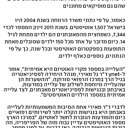
שהם גם מוסיקאים מחוננים
כאמור, על פי נתוני משרד הרווחה בשנת 2004 היו
בישראל 1,507 אוטיסטים. בשנת 2011 זינק המספר לכדי
7,344, כשמחצית מהמאובחנים הם ילדים מתחת לגיל
14. כיום מדובר על אחד מכל 150 ילדים שסובלים מאחת
התופעות בספקטרום האוטיסטי ובכל שנה, כך על פי
הנתונים, נוספים כאלף ילדים.
"העלייה במספר מקרי האוטיזם היא אמיתית", אומר
ל-ynet ד"ר גל מאירי, מנהל היחידה לפסיכיאטריה
בגיל הרך במרכז הרפואי סורוקה. "ההשערות הן
שהעלייה מיוחסת לשילוב של עלייה במודעות,
באיבחון ובנגישות לפסיכיאטרים מאבחנים, לצד עלייה
אמיתית במספר הילדים האוטיסטים".
לדברי ד"ר מאירי אחת הסיבות המשמעותיות לעלייה
באבחון היא בנגישות הקלה יותר לשירותים רפואיים
כיום והמודעות הגוברת לחשד לאוטיזם. "במרכז הארץ
מספר האוטיסטים עדיין גבוה מזה של הפריפריה, וזה
בזכות הנגישות הגבוהה. כאן בדרום, עד לפני מספר