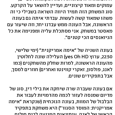
עמוקים ומאוד קיצוניים, ועדיין להשאר על הקרקע.
סוג המשחק הזה תמיד היווה השראה בשבילי כי זה
משהו שמאוד קשה לעשות. עבדתי איתה גם בעונה
הראשונה, אבל העונה ממש עבדנו יחד, וזה שיעור עם
מאסטר במשחק. אני מסתכלת עליה ומפנימה את כל
הניואנסים הכי קטנים".
בעונה השניה של "אימה אמריקנית" (ימי שלישי,
22:50, ערוץ yes Oh HD) העלילה שונה לחלוטין
מהעונה הראשונה, למרות שחלק מהשחקנים (כמו
לאנג, פולסון, זאקרי קווינטו ואחרים) חוזרים למסך,
אבל בתפקידים שונים.
אם בעונה שעברה שרה שיחקה את בילי דין, סוג של
מדיום שמנסה לעזור לכמה מהדמויות לעבור את
הבלבול של המוות, בעונה הנוכחית (שנקראת "אימה
אמריקנית: המוסד הסגור") היא משחקת בתפקיד
הראשי של לאנה, עיתונאית המגיעה לבית חולים