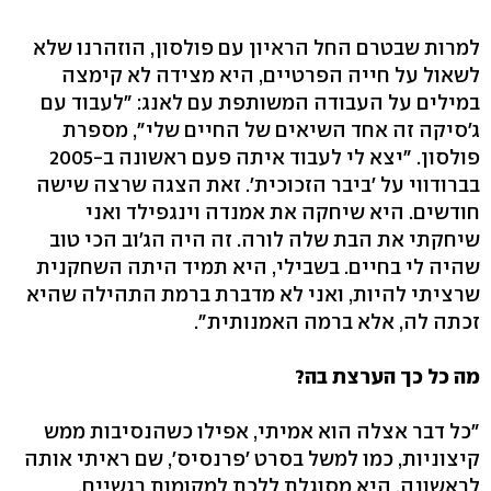
למרות שבטרם החל הראיון עם פולסון, הוזהרנו שלא
לשאול על חייה הפרטיים, היא מצידה לא קימצה
במילים על העבודה המשותפת עם לאנג: "לעבוד עם
ג'סיקה זה אחד השיאים של החיים שלי", מספרת
פולסון. "יצא לי לעבוד איתה פעם ראשונה ב-2005
בברודווי על 'ביבר הזכוכית'. זאת הצגה שרצה שישה
חודשים. היא שיחקה את אמנדה וינגפילד ואני
שיחקתי את הבת שלה לורה. זה היה הג'וב הכי טוב
שהיה לי בחיים. בשבילי, היא תמיד היתה השחקנית
שרציתי להיות, ואני לא מדברת ברמת התהילה שהיא
זכתה לה, אלא ברמה האמנותית".
מה כל כך הערצת בה?
"כל דבר אצלה הוא אמיתי, אפילו כשהנסיבות ממש
קיצוניות, כמו למשל בסרט 'פרנסיס', שם ראיתי אותה
לראשונה. היא מסוגלת ללכת למקומות רגשיים,