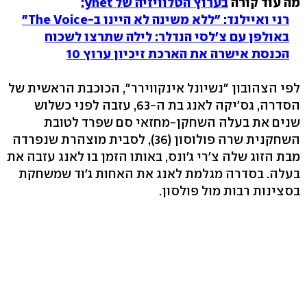
מה עוד קורה
בערוץ הטלוויזיה של ynet:
רני ואיילנד: "ללא משינה לא היינו ב-The Voice"
באולפן עם צ'לסי הנדלר: לילה שתרצו לשכוח
הכנסת אישרה את הארכת זיכיון ערוץ 10
לפי הצהובון "נשיונל אינקווירר", הכוכבת הראשית של
הסדרה, גס'יקה לאנג בת ה-63, עזבה לפני כשלוש
שנים את בעלה השחקן-מחזאי סם שפרד לטובת
השחקנית שרה פולוסון (36), לסבית מוצהרת שנפרדה
מבת הזוג שלה צ'רי ג'ונס, באותו הזמן בו לאנג עזבה את
בעלה. בסדרה מגלמת לאנג את האחות ג'וד שמשחקת
בסצינות רבות מול פולסון.