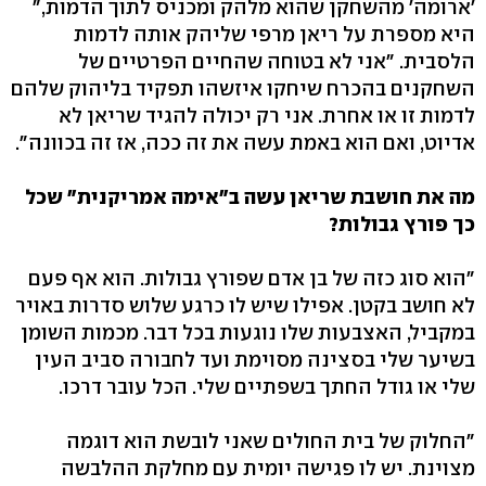
'ארומה' מהשחקן שהוא מלהק ומכניס לתוך הדמות,"
היא מספרת על ריאן מרפי שליהק אותה לדמות
הלסבית. "אני לא בטוחה שהחיים הפרטיים של
השחקנים בהכרח שיחקו איזשהו תפקיד בליהוק שלהם
לדמות זו או אחרת. אני רק יכולה להגיד שריאן לא
אדיוט, ואם הוא באמת עשה את זה ככה, אז זה בכוונה".
מה את חושבת שריאן עשה ב"אימה אמריקנית" שכל
כך פורץ גבולות?
"הוא סוג כזה של בן אדם שפורץ גבולות. הוא אף פעם
לא חושב בקטן. אפילו שיש לו כרגע שלוש סדרות באויר
במקביל, האצבעות שלו נוגעות בכל דבר. מכמות השומן
בשיער שלי בסצינה מסוימת ועד לחבורה סביב העין
שלי או גודל החתך בשפתיים שלי. הכל עובר דרכו.
"החלוק של בית החולים שאני לובשת הוא דוגמה
מצוינת. יש לו פגישה יומית עם מחלקת ההלבשה