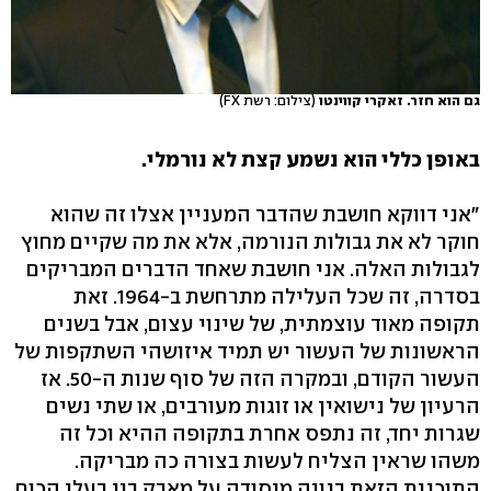
גם הוא חזר. זאקרי קווינטו
(צילום: רשת FX)
באופן כללי הוא נשמע קצת לא נורמלי.
"אני דווקא חושבת שהדבר המעניין אצלו זה שהוא
חוקר לא את גבולות הנורמה, אלא את מה שקיים מחוץ
לגבולות האלה. אני חושבת שאחד הדברים המבריקים
בסדרה, זה שכל העלילה מתרחשת ב-1964. זאת
תקופה מאוד עוצמתית, של שינוי עצום, אבל בשנים
הראשונות של העשור יש תמיד איזושהי השתקפות של
העשור הקודם, ובמקרה הזה של סוף שנות ה-50. אז
הרעיון של נישואין או זוגות מעורבים, או שתי נשים
שגרות יחד, זה נתפס אחרת בתקופה ההיא וכל זה
משהו שראין הצליח לעשות בצורה כה מבריקה.
התוכנית הזאת בנויה מיסודה על מאבק בין בעלי הכוח