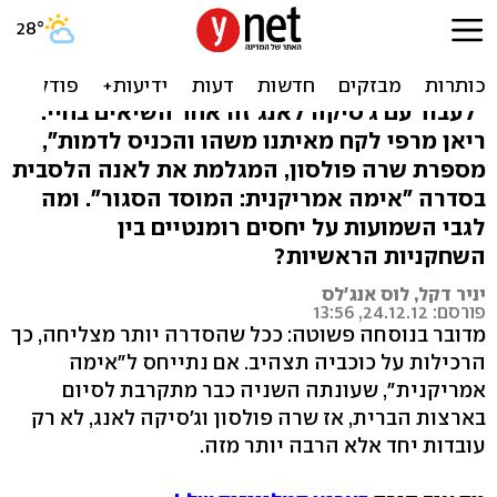
"הליהוק שלי כלסבית ב'אימה
אמריקנית' - מכוון"
"לעבוד עם ג'סיקה לאנג זה אחד השיאים בחיי.
ריאן מרפי לקח מאיתנו משהו והכניס לדמות",
מספרת שרה פולסון, המגלמת את לאנה הלסבית
בסדרה "אימה אמריקנית: המוסד הסגור". ומה
לגבי השמועות על יחסים רומנטיים בין
השחקניות הראשיות?
יניר דקל, לוס אנג'לס
פורסם: 24.12.12, 13:56
מדובר בנוסחה פשוטה: ככל שהסדרה יותר מצליחה, כך
הרכילות על כוכביה תצהיב. אם נתייחס ל"אימה
אמריקנית", שעונתה השניה כבר מתקרבת לסיום
בארצות הברית, אז שרה פולסון וג'סיקה לאנג, לא רק
עובדות יחד אלא הרבה יותר מזה.