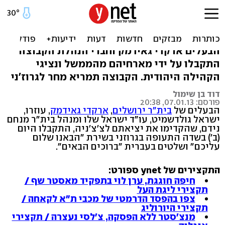
קבלת פנים לראשי בית"ר
ירושלים בצ'צ'ניה
הבעלים ארקדי גאידמק וחברי הנהלת הקבוצה
התקבלו על ידי מארחיהם מהממשל ונציגי
הקהילה היהודית. הקבוצה תמריא מחר לגרוז'ני
דוד בן שימול
פורסם: 07.01.13, 20:38
הבעלים של
בית"ר ירושלים
,
ארקדי גאידמק
, עוזרו,
ישראל גולדשמיט, עו"ד ישראל שלו ומנהל בית"ר מנחם
נידם, שהקדימו את יציאתם לצ'צ'ניה, התקבלו היום
(ב') בשדה התעופה בגרוזני בשירת "הבאנו שלום
עליכם" ושלטים בעברית "ברוכים הבאים".
התקצירים של ynet ספורט:
חיפה חוגגת, ערן לוי בתפקיד מאסטר שף /
תקצירי ליגת העל
צפו בהפסד הדרמטי של מכבי ת"א לקאחה /
תקצירי היורוליג
מנצ'סטר ללא הפסקה, צ'לסי נעצרה / תקצירי