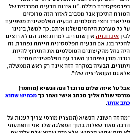
בפרספקטיבה כוללת. "זו איננה הבעיה המרכזית של
המזרח התיכון אבל מסביב לאזור הזה מרוכזים
מיליארד וחצי מוסלמים. הבעיה הפלסטינית משפיעה
על כל מערכת היחסים שלנו איתם. כך, למשל, בינינו
לבין
אינדונזיה
אין שום ריב. למרות זאת, הם לא רוצים
להכיר בנו. אם הבעיה הפלסטינית הייתה נפתרת, זה
היה גוזל מהקיצונים המוסלמים את התירוץ להיות
נגדנו. מובן שפתרון השבר עם הפלסטינים מחייב
ויתורים. הבעיה במקרה הזה אינה רק ראש הממשלה,
אלא גם הקואליציה שלו".
אבל על איזה שלום מדובר? הנה הנשיא (מוחמד)
מורסי שולח אליך מכתב אישי ואחר
כך
מכחיש שהוא
כתב אותו
.
"מה זה חשוב? הנשיא (המצרי) מורסי צריך לענות על
הרבה מאוד שאלות בתוך המפלגה שלו. אני הופתעתי
לא מזה שהוא הכחיש, אלא מזה שהוא שלח אליי את