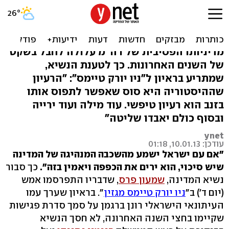
פרס במתקפה על נתניהו:
הפיגועים יחזרו
מדיניותו הפסיבית של רה"מ עלולה לחבל בשקט
של השנים האחרונות. כך לטענת הנשיא,
שמתריע בראיון ל"ניו יורק טיימס": "הרעיון
שההיסטוריה היא סוס שאפשר לתפוס אותו
בזנב הוא רעיון טיפשי. עוד מילה ועוד ירייה
ובסוף כולם יאבדו שליטה"
ynet
עודכן: 10.01.13, 01:18
"אם עם ישראל ישמע מהשכבה המנהיגה של המדינה
שיש סיכוי, הוא ירים את הכפפה ויאמין בזה".
כך סבור
נשיא המדינה,
שמעון פרס
, שדבריו התפרסמו אמש
(יום ד') ב"
ניו יורק טיימס מגזין
". בראיון שערך עמו
העיתונאי הישראלי רונן ברגמן על סמך סדרת פגישות
שקיימו בחצי השנה האחרונה, לא חסך הנשיא