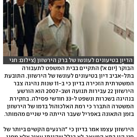
הדיון בטיעונים לעונשו של ברק הירשזון (צילום: חגי
דקל)
הבוקר (יום א') התקיים בבית המשפט לתעבורה
בתל-אביב דיון בטיעונים לעונשו של הירשזון. התובעת
המשטרתית הזכירה בדיון כי ב-11 שנות נהיגה צבר
הירשזון 22 עבירות תנועה ושב-2007 הוא הורשע
בנהיגה בשכרות ונשפט ל-33 חודשי פסילה. בחקירת
המשטרה התברר כי רמת האלכוהול בדמו של הירשזון
בזמן התאונה באפריל שעבר הייתה פי שניים מהמותר.
הירשזון עצמו אמר בדיון כי "הרגעים הקשים ביותר של
חיי היו בתא המעצר, לא בגלל שהייתי עצור אלא מפני