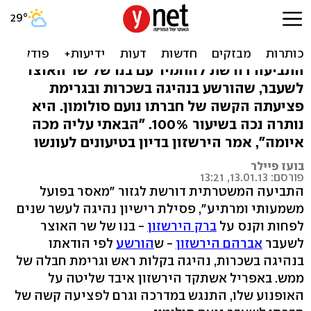
דרישה למאסר משמעותי
לברק הירשזון: 'סיוט חיי'
התביעה דורשת להחמיר עם בנו של שר האוצר
לשעבר, שהורשע בנהיגה בשכרות ובגרימת
פציעתה הקשה של חברתו נועם סולומון. היא
נותרה נכה בשיעור 100%. "הבאתי עליה מכה
איומה", אמר הירשזון בדיון בטיעונים לעונשו
בועז פיילר
פורסם: 13.01.13, 13:21
התביעה המשטרתית דורשת לגזור "מאסר בפועל
משמעותי ומרתיע", פסילת רישיון נהיגה לעשר שנים
לפחות וקנס על
ברק הירשזון
- בנו של שר האוצר
לשעבר
אברהם הירשזון
- ש
הורשע
לפי הודאתו
בנהיגה בשכרות, נהיגה בקלות ראש וגרימת חבלה של
ממש. באפריל אשתקד הירשזון איבד שליטה על
האופנוע שלו, התנגש במדרכה וגרם לפציעה קשה של