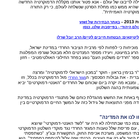
ילה לריבונו של עולם - אנא פטור אותנו מקללת הדמוקרטיה החדשה
שהיא ממש כמו מחלת הסרטן שנשלחה לעולם, כי רק התורה
וקרטיה האמיתית".
2 -
באתר הבחירות של ynet
לם היהודי - בפייסבוק שלנו. כנסו
יטיקאים: הבטחות חייבים לקיים/ הרב יובל שרלו
וכיחות כי לפחות לפי מרבית הציבור החרדי במדינת ישראל,
הרע במיעוטו, ויעידו מספר המנדטים הלא מבוטל שגרפו המפלגות
פר "חרדים משלטון העם" נוגע בפחד החילוני האולטימטיבי - חזון
 בנימין בראון - חוקר "במכון הישראלי לדמוקרטיה" ומרצה
רית - את גבולות הסכסוך: ה
מול הדמוקרטיה בכלל, וזו
מגזר החרדי
ומנבא מה יקרה ביום שכוחם של החרדים "האנטי-דמוקרטים" יביא
מעותית בהגה השלטון.
יף באחת את החשש מהגדלת כוחם של מתנגדי הדמוקרטיה במדינת
ה מפני התוצאות של גידול כזה על המשך החיים הדמוקרטיים בין
 לנו את המדינה"
צמו כמי שבתחילה לא היה ער "לשד האנטי-דמוקרטי" שיוצא
עם פריסת שלל טענות המגזר החרדי נגד מוקדי השלטון הדמוקרטי
בתי המשפט, מערכת אכיפת החוק, התקשורת ובג"ץ. "כשתפסתי
 היער ולא רק את העצים, הבנתי שזה עלול להיתפס כמפחיד", הוא