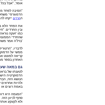
אומר, "אבל בכל 
"הסיבה לפחד מובנ
הדמוגרפי' משחק 
ה
ייקחו להם
חרדים
את הפחד הלא מוצ
ובין החרדים. "ח
כמו 'זעקה נוראה
שהחרדי הממוצע י
'ברל'ה אמר משהו
לדבריו, "הרטורי
ממשי על הדמוקרט
קריאה למוטט את
האחרון בספר מתמ
גם במאה שערי
לטענתו של בראון
הדמוקרטיה הישר
הנושא הזה, הבח
ולהיות אחראים ע
באמת רוצים או 
"המגמה היא דווק
סחף לכיוון הזה.
ולא לקעקע אותה. 