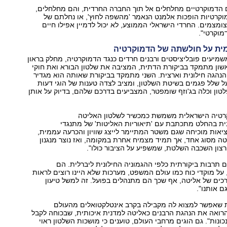
 הדמוקרטיים מחלחלים אל תוך החברה החרדית, והם מחלחלים,
וקרטיות הופכות אלמנט הנאמר 'מהשפה לחוץ', או נחלתם של
צומצמים. החרדי הישראלי הממוצע, לא יכול לדמיין אפילו חיים
וקרטי".
מית על חולשתה של הדמוקרטיה
מיעים פובליציסטים ורבנים חרדים כנגד הדמוקרטיה, מחלק בראון
אשון מתמקד בביקורת הדתית, המציבה את שלטון הבורא ואת חוקי
נהגה חילונית וארצית. השני מתמקד בביקורת שאותה הוא מגדיר
על שלל פגמים בשיטת השלטון, ומציב לצדה טענות של הוגי דעות
טון וכלה בג'וזף שומפטר, המצביעים בדרכם שלהם, בדיוק על אותן
טיה הישראלית משמשת כמכשיר לשלטון האליטה
ית בהחלט מתכתבת עם 'תיאוריות האליטות' של מתנגדי
אות מוכיחה שגם משטר המתיימר לייצג שוויון והכרעה עממית,
 מסוג אחד, אך תמיד מצמיח אחרת במקומה, ואז נוצר מנגנון
רצון השכבה השלטת, שמשפיע על הציבור כולו".
תרבות ביקורתית כלפי ההגמוניה החילונית ליברלית. הם
על מוקדי כוח כמו עולם המשפט, מערכות שלא היינו רוצים לראות
כים של אליטה, אף שכך הם מתנהלים בפועל. זה למשל טיעון
 אותנו".
 שאפשר למצוא לה מקבילה בקרב אינטלקטואלים מהעולם
הרואה את הנהגת הרבנים כאליטה למדנית איכותית, שבכוחה לקבל
ונות". גם הוגים מרחבי העולם, טוענים כי מושכות השלטון ראוי