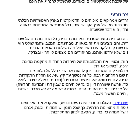
 של שכבת אינטלקטואלים ונאורים, שתשכיל להנהיג את העם
צב טבעי
חרדים אמריקאים מוכיחים כי הדמוקרטיה בארץ האפשרויות הבלתי
ותר כבוד מזו של ארץ הקודש. שם, דגל אמריקאי המתנוסס בגאווה
רדי, הוא דבר שבשגרה.
עיירה חסידית סופר שמרנית בארצות הברית, כל הרחובות הם על שם
ית, והם מציגים את זה בגאווה. מבחינתם, המצב שהגוי שולט הוא
להם שום קונפליקט עם האידיאולוגיה השלטת בארצות הברית.
ם שלא ירדפו אותם, מהיהודים הם מצפים ליותר - ובצדק".
חות, ומציין את התלהבותה של היהדות החרדית מהקמת מדינת
כה. "בעלוני אגודת
לפני קום המדינה, ניתן לראות את שירי הלל על הלוחמים
האמיצים - הייתה שם התלהבות רבה. כל זה נמשך עד קיץ 48', אז החלה התקררות
דינה עם פרסומה של 'פרשת הטבחים' (טבחים בצה"ל סירבו לחלל
סר, פרשה שעוררה דיון סוער על היחסים שבין דת והמדינה החדשה)
על אי כיבוד אורח החיים הדתי במדינה שקמה זה לא מכבר. בשנות
, העולם החרדי היה נפעם ונרגש, הוא קרא את האירועים
ת הימים
פחות מהציונות הדתית. כך שכל הזמן יש תנודות, וכעת, אנחנו
של תנודה כזו בדיוק, הפעם לכיוון ההתקרבות".