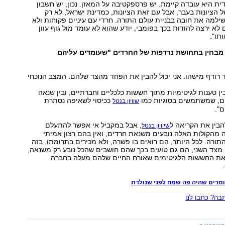
דית היא עובדה קיימת. יש פרספקטיבה על המאזן. נכון, יש חשבון
 הציונות בעבר, אבל עם זאת הציונות, כמדינת ישראל, לא רק
למה את חובה בבניית עולם התורה. חרדי עם עיניים פקוחות ולא
לא ירצה להודות בכך בפומבי, יודע שהוא לא עומד מול גוף עוון
תו".
 מבחין בתחושת נרדפות של החרדים "שעומדים עליהם
ד רודף מישהו. אני יכול להבין את הפחד מהצד שלהם. המצב הנוכחי
ין טענות לגיטימיות מתוך חששות כלכליים וחברתיים, ובין שנאה
ם, שמשתמשים בסוגיות כמו
ככיסוי לשאיפה נסתרת
שוויון בנטל
ם".
בין את הקריאה ל
, אבל במקביל אי אפשר להתעלם
שיוויון בנטל
מהקולות האלה נובעים משנאת חרדים, ואין בהם רצון אמיתי
תורה. לכל היותר, הם רואים בו פשרה, ולא מכירים בתרומתו. בזה
 מצד השני, הם גם טועים בכך שהם חושבים שהכל נובע רק משנאה,
את החששות הלגיטימים שאורח החיים שלהם מעלה בחברה
ומרים שהיה פה שמח לפני שנולדת
ה? כתבו לנו