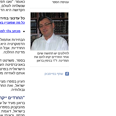
כאומר: "ואנו תפ
עטיפת הספר
שנשלחה לעולם, 
הקדושה היא הדמ
כל עדכוני בחירות 013
כל מה שמעניין בעו
מכתב גלוי לפול
הבחירות אתמול מ
הדמוקרטיה היא 
החרדיות. אבל הס
מדינת ההלכה.
לחילונים יש תחושה שיום
אחד החרדים יקחו להם את
בספר, משרטט ד"ר
המדינה. ד"ר בנימין בראון
באוניברסיטה העב
הישראלית בפרט, 
אותם לאחיזה מש
שתף בפייסבוק
העיון בספרו מצ
ישראל, ואת החרד
גבולותיה.
"החרדים ייקחו
בראון מעיד על ע
מהבקבוק בספרו, 
בישראל, דוגמת 
מרחק, וראיתי את