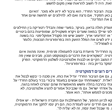
זאת, היה לי חשוב להראות שאין מקום לחשש.
ת. הציבור החרדי, הוא ציבור לא ידוע ולא מוכר. 'האיום
כאן תפקיד, אם נרצה ואם לא. לחילונים יש תחושה שיום אחד
 את המדינה".
דק תולה בראון, בעיקר, בפערי שפה והבדלי רטוריקה בין החילונים
ילוני שיילך במאה שערים ויקרא פשקווילים, שמופיעות בהם ביטויים
' או 'הזדעזעי ארץ', יחשוב שיש פה סקנדל אפוקליפטי. בה בשעה
דע לשים את המלל הזועק הזה בפרופורציות הנכונות, כלומר
 לשמרל'ה".
קה החרדית" מיועדת ברובה לתעמולה פנימית, ואינה מהווה איום
יה. "כשקוראים את הדברים בקונטקסט הנכון, מבינים שאין פה
 המצב הקיים או לבנות אלטרנטיבה לשלטון הדמוקרטי. הפרק
קד בדיוק בזה - בפרופורציות".
ם רוצים דמוקרטיה
, גם אם הציבור החרדי יגדיל את כוחו, אין סכנה כי יבקש לבטל את
אלית. "כששוחחתי עם אנשים במעמד ציבורי בכיר בעולם החרדי על
נתי בהרבה בהלה וחשש מהאפשרות שהם יצטרכו לאחוז בהגה,
ל אזרחי ישראל. גם מי שכביכול אמורים להציג אלטרנטיבה, לא
מכונים לממש אותה", הוא אומר.
א לכיוון ההפוך, של ההשתלבות עם החברה הישראלית - יש אפילו
 גם אם חרדים יגיעו לעמדת כוח, הם רק ינסו 'לתקן' את הדמוקרטיה,
מי שבכל זאת ינסה, זה לא יצליח לו".