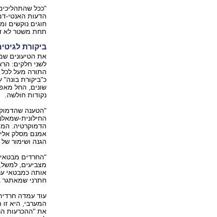
"ככל שהתהליכים
הדעות האנטי-דמ
חוגים נוקשים ומ
תחת משטר לא דמ
ביקורת לגיטי
את הטיעונים שמש
לשני חלקים: הר
התורה מעל לכל ה
כ"ביקורת בונה" 
שונים, החל מאפל
נקודות חולשה.
"הטענה שהדמוקר
החילונית-שמאלנ
הדמוקרטיה. המצי
אמנם מסלק אליטה
הגנה ושימור של 
"החרדים מבטאים 
מצביעים, למשל, 
אותה כמבטאי ער
חתרני שמאתגר גם
עוד עמדה חרדית
המערבי, היא זו 
את "ההכרעות הנכ