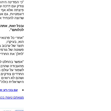
"כי המדינה היהו
צודק עם דרכה של
פיצתה אלא אף שי
דוגמטיות, גם אם 
שרוצה להכחיד או
ובכל זאת, אתה
לכלותם".
"אחרי כל פרנואי
הוא, בעיקרו,
תוצר של ערבוב ב
פשוטה של גורמי
'לחלן' את החרדי
"אפשר בהחלט לה
מהעבודה שהרבה 
לשמור על עולם ה
החרדים צודקים.
ושהם לא רואים 
הישראלית כולה".
עם בכי-רע: א
מצאתם טעות בכתב