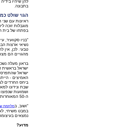
להן שיהיו בידיה
בתבונה.
הגוי שולט כמ
ראיונות עם שני 
מוגבלות זוכה לי
בפתחו של בית ח
"בניו סקוועיר, 
נשיאי ארצות הבר
טבעי. לכן, אין 
מהגויים הם מצפי
בראון מעלה נשכ
ישראל בראשית דר
ישראל שהתפרסמו 
ביחס החרדים למ
שבת ונידונו למא
ושמועות שנפוצו 
ה-50 המאוחרות, היחס הפשיר מעט".
"ושוב, ב
מלחמת שש
במבט משיחי, לא 
נמצאים בעיצומה 
מדוע?