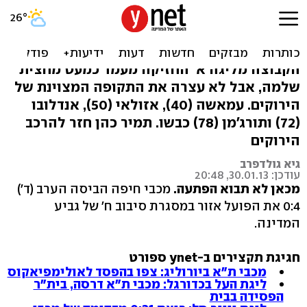
גביע המדינה: 0:4 למכבי חיפה
על הפועל אזור
הקבוצה מליגה א' החזיקה מעמד כמעט מחצית
שלמה, אבל לא עצרה את התקופה המצוינת של
הירוקים. עמאשה (40), אזולאי (50), אנדלובו
(72) ותורג'מן (78) כבשו. תמיר כהן חזר להרכב
הירוקים
גיא גולדפרב
עודכן: 30.01.13, 20:48
מכאן לא תבוא הפתעה.
מכבי חיפה הביסה הערב (ד')
0:4 את הפועל אזור במסגרת סיבוב ח' של גביע
המדינה.
חגיגת תקצירים ב-ynet ספורט
מכבי ת"א ביורוליג: צפו בהפסד לאולימפיאקוס
ליגת העל בכדורגל: מכבי ת"א דרסה, בית"ר
הפסידה בבית