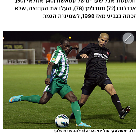
המעטה, אבל שערים של עמאשה (40), אזולאי (50),
אנדלובו (72) ותורג'מן (78), העלו את הקבוצה, שלא
זכתה בגביע מאז 1998, לשמינית הגמר.
דלה ימפולסקי מול יחי זכריה
(צילום: עוז מועלם)