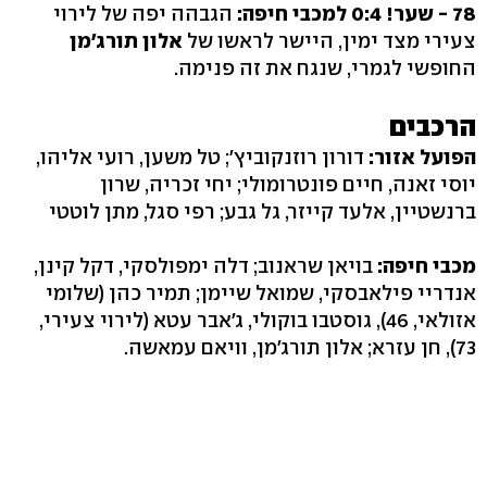
78 - שער! 0:4 למכבי חיפה:
הגבהה יפה של לירוי
צעירי מצד ימין, היישר לראשו של
אלון תורג'מן
החופשי לגמרי, שנגח את זה פנימה.
הרכבים
הפועל אזור:
דורון רוזנקוביץ'; טל משען, רועי אליהו,
יוסי זאנה, חיים פונטרומולי; יחי זכריה, שרון
ברנשטיין, אלעד קייזר, גל גבע; רפי סגל, מתן לוטטי
מכבי חיפה:
בויאן שראנוב; דלה ימפולסקי, דקל קינן,
אנדריי פילאבסקי, שמואל שיימן; תמיר כהן (שלומי
אזולאי, 46), גוסטבו בוקולי, ג'אבר עטא (לירוי צעירי,
73), חן עזרא; אלון תורג'מן, וויאם עמאשה.