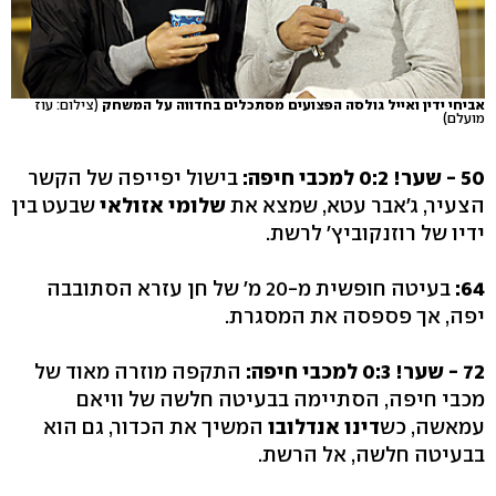
אביחי ידין ואייל גולסה הפצועים מסתכלים בחדווה על המשחק
(צילום: עוז
מועלם)
50 - שער! 0:2 למכבי חיפה:
בישול יפייפה של הקשר
הצעיר, ג'אבר עטא, שמצא את
שלומי אזולאי
שבעט בין
ידיו של רוזנקוביץ' לרשת.
64:
בעיטה חופשית מ-20 מ' של חן עזרא הסתובבה
יפה, אך פספסה את המסגרת.
72 - שער! 0:3 למכבי חיפה:
התקפה מוזרה מאוד של
מכבי חיפה, הסתיימה בבעיטה חלשה של וויאם
עמאשה, כש
דינו אנדלובו
המשיך את הכדור, גם הוא
בבעיטה חלשה, אל הרשת.