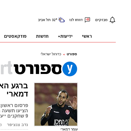
ספורט
כדורגל ישראלי
ברגע האח
דמארי
פרסום ראשון: 
הציעו תשעה מי
9 שחקנים ייעדרו מול נתניה, שחקן נוער יפתח בהרכב
נדב צנציפר
פורס
עומר דמארי