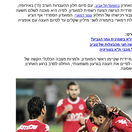
אחרון
, עם סיום חלון ההעברות הערב (ה') באירופה,
בהפועל תל אביב
רדית הגישה הצעה רשמית למועדון, לפיה היא מוכנה לשלם תשעה
עבור רכישתו של החלוץ
. המועדון הספרדי אף הציע
עומר דמארי
 דמארי בתמורה לשני מיליון שקלים עד לסיום העונה עם אופציה
ת"א בשמינית גמר הגביע?
ה חצי מהבעלות של טביב
ל מכבי ת"א בטורקיה
יידית שקיימו ראשי המועדון, ולמרות מצבה הכלכלי הקשה של
לסיים את העונה בגרעון משמעותי, הוחלט לסרב ברגע האחרון
סונה.