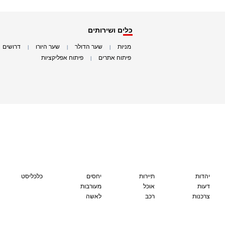
כלים ושירותים
מניות
שער הדולר
שער היורו
דרושים
|
|
|
|
פיתוח אתרים
פיתוח אפליקציות
|
|
יהדות
תיירות
יחסים
כלכליסט
דעות
אוכל
מעורבות
צרכנות
רכב
לאשה