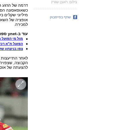
צילום: ראובן שוורץ
דרמה של הרגע ה
כשאוסאסונה הספ
מיליוני שקלים ב
שתף בפייסבוק
אופציה של השאלת
למכירה.
עוד ב-ynet ספורט:
מול מי הפועל 
הפועל ת"א רכש
צפו בניצחון ש
לאחר התייעצות מ
הקבוצה, שצפויה 
להצעתה של אוסא