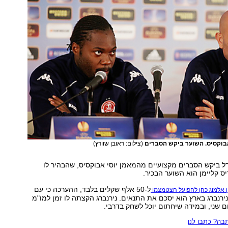
אבוקסיס. השוער ביקש הסברים
(צילום: ראובן שוורץ)
 ביקש הסברים מקצועיים מהמאמן יוסי אבוקסיס, שהבהיר לו
יס קליימן הוא השוער הבכיר.
ל-50 אלף שקלים בלבד, ההערכה כי עם
 אלמוג כהן להפועל הצטמצמו
ירנברג בארץ הוא יסכם את התנאים. נירנברג הקצתה לו זמן למו"מ
ם שני, ובמידה שיחתום יוכל לשחק בדרבי.
ה? כתבו לנו