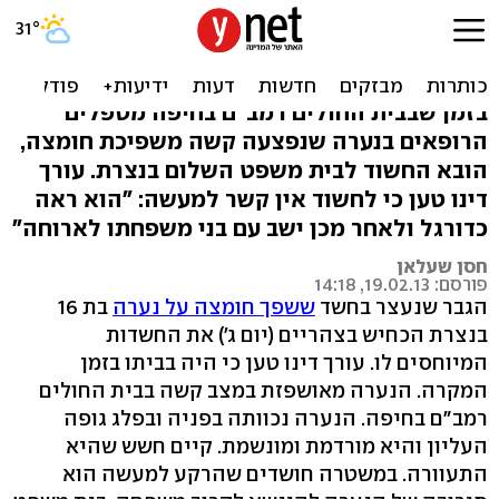
החשוד בתקיפה עם חומצה:
'ראיתי כדורגל בבית'
בזמן שבבית החולים רמב"ם בחיפה מטפלים
הרופאים בנערה שנפצעה קשה משפיכת חומצה,
הובא החשוד לבית משפט השלום בנצרת. עורך
דינו טען כי לחשוד אין קשר למעשה: "הוא ראה
כדורגל ולאחר מכן ישב עם בני משפחתו לארוחה"
חסן שעלאן
פורסם: 19.02.13, 14:18
הגבר שנעצר בחשד
ששפך חומצה על נערה
בת 16
בנצרת הכחיש בצהריים (יום ג') את החשדות
המיוחסים לו. עורך דינו טען כי היה בביתו בזמן
המקרה. הנערה מאושפזת במצב קשה בבית החולים
רמב"ם בחיפה. הנערה נכוותה בפניה ובפלג גופה
העליון והיא מורדמת ומונשמת. קיים חשש שהיא
התעוורה. במשטרה חושדים שהרקע למעשה הוא