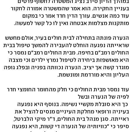
במהלך הדיון סירב נציג המשטרה לחשוף פרטים
בעניין החקירה. הוא אמר שהמשטרה אמורה לחקור
עוד כמה אנשים. עורך הדין חדד אמר כי במקום
מותקנות מצלמות אבטחה ואין לו כל קשר למעשה.
הנערה פונתה בתחילה לבית חולים בעיר, אולם מחשש
שראייתה נפגעה הוחלט להעבירה להמשך טיפול בבית
החולים רמב"ם בחיפה. מבית החולים רמב"ם נמסר כי
היא מאושפזת ביחידה לטיפול נמרץ ילדים וכי מצבה
מוגדר קשה אך יציב. הנערה נכוותה בפניה ובפלג גופה
העליון והיא מורדמת ומונשמת.
עוד נמסר מבית החולים כי חלק מהחומר החומצי חדר
לפיה של הנערה ובשל
כך היא סובלת מקשיי נשימה. בנוסף היא נפגעה
בעיניה ורופאי מחלקת העיניים מנסים להציל את
ראייתה. סגן מנהל בית החולים, ד"ר מיקי הלברטל,
סיפר כי "כוויותיה של הנערה די קשות, היא נפגעה