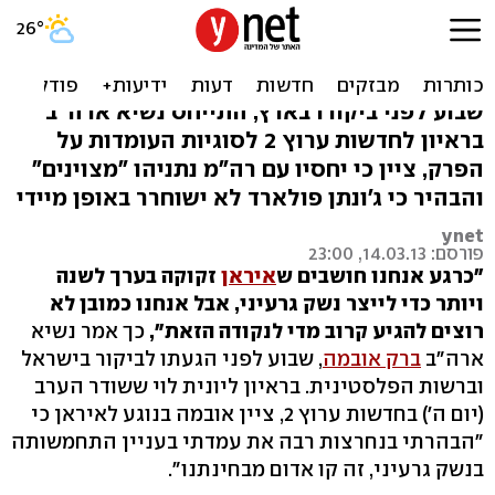
אובמה: איראן תוכל לייצר
נשק גרעיני בתוך שנה
שבוע לפני ביקורו בארץ, התייחס נשיא ארה"ב
בראיון לחדשות ערוץ 2 לסוגיות העומדות על
הפרק, ציין כי יחסיו עם רה"מ נתניהו "מצוינים"
והבהיר כי ג'ונתן פולארד לא ישוחרר באופן מיידי
ynet
פורסם: 14.03.13, 23:00
"כרגע אנחנו חושבים ש
איראן
זקוקה בערך לשנה
ויותר כדי לייצר נשק גרעיני, אבל אנחנו כמובן לא
רוצים להגיע קרוב מדי לנקודה הזאת",
כך אמר נשיא
ארה"ב
ברק אובמה
, שבוע לפני הגעתו לביקור בישראל
וברשות הפלסטינית. בראיון ליונית לוי ששודר הערב
(יום ה') בחדשות ערוץ 2, ציין אובמה בנוגע לאיראן כי
"הבהרתי בנחרצות רבה את עמדתי בעניין התחמשותה
בנשק גרעיני, זה קו אדום מבחינתנו".