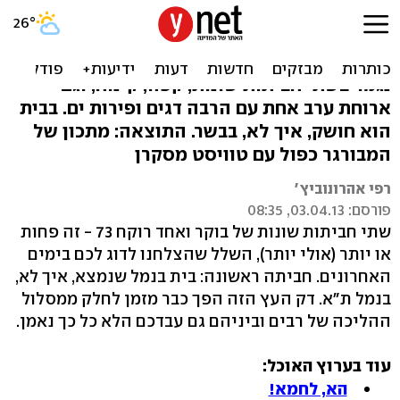
יצא לו דאבל: המבורגר כפול
רפי אהרונוביץ' יצא לטיול בנמל תל אביב. זה
נגמר בשתי חביתות שונות, קפה, קינוח, וגם
ארוחת ערב אחת עם הרבה דגים ופירות ים. בבית
הוא חושק, איך לא, בבשר. התוצאה: מתכון של
המבורגר כפול עם טוויסט מסקרן
רפי אהרונוביץ'
פורסם: 03.04.13, 08:35
שתי חביתות שונות של בוקר ואחד רוקח 73 - זה פחות
או יותר (אולי יותר), השלל שהצלחנו לדוג לכם בימים
האחרונים. חביתה ראשונה: בית בנמל שנמצא, איך לא,
בנמל ת״א. דק העץ הזה הפך כבר מזמן לחלק ממסלול
ההליכה של רבים וביניהם גם עבדכם הלא כל כך נאמן.
עוד בערוץ האוכל:
הא, לחמא!