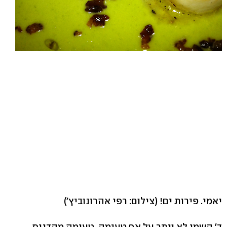
יאמי. פירות ים!
(צילום: רפי אהרונוביץ')
ד' השמן לא ויתר על אף טעימה. טעימה מהדניס,