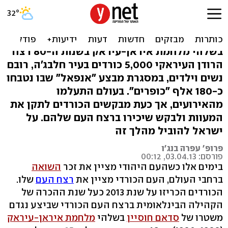
סדאם טבח בנשק כימי. שואת
הכורדים, זוכרים?
בשלהי מלחמת איראן-עיראק בשנות ה-80 רצח
הרודן העיראקי 5,000 כורדים בעיר חלבג'ה, רובם
נשים וילדים, במסגרת מבצע "אנפאל" שבו נטבחו
כ-180 אלף "כופרים". בעולם התעלמו
מהאירועים, אך כעת מבקשים הכורדים לתקן את
המעוות ולבקש שיכירו ברצח העם שלהם. על
ישראל להוביל מהלך זה
פרופ' עפרה בנג'ו
פורסם: 03.04.13, 00:12
בימים אלו כשהעם היהודי מציין את זכר
השואה
ברחבי העולם, העם הכורדי מציין את
רצח העם
שלו.
הכורדים הכריזו על שנת 2013 כעל שנת ההכרה של
הקהילה הבינלאומית ברצח העם הכורדי שביצע נגדם
משטרו של
סדאם חוסיין
בשלהי
מלחמת איראן-עיראק