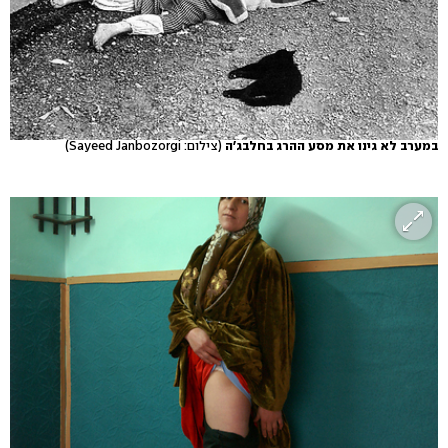
במערב לא גינו את מסע ההרג בחלבג'ה
(צילום: Sayeed Janbozorgi)