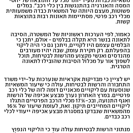
משאיות כבדות מעיד יותר מכל על התוצאה של יחסי
המסה והאנרגיה בהתנגשות בין כלי רכב". במלים
פשוטות, מעצם היותה של המשאית כבדה משמעותית
מכלי רכב פרטי, מסתיימות תאונות רבות בתוצאות
קשות.
כאמור, לפי הערכות ראשוניות של המשטרה, הסיבה
לתאונה בנשר היא תקלה בבלמים - אולם, יתכן כי
הבלמים עצמם היו לקויים, ויתכן גם כי היה ליקוי
בהפעלתם. רק חקירת עומק, שבה יהיו מעורבים
מהנדסים ואנשי מקצוע מהרשות לבטיחות, תוכל
לשפוך אור על מכלול הסיבות שהובילו לתאונה
הטרגית.
יש לציין כי מבדיקות אקראיות שנערכות על-ידי משרד
התחבורה והרשות לבטיחות, עולה כי שיעור המשאיות
שנוסעות עם ליקויים מכאניים דומה לזה של כלי רכב
פרטיים. במרץ האחרון נערך מבצע אכיפה של הרשות
ואגף התנועה, ובכ-17% מכלי הרכב הפרטיים התגלו
ליקויים המחייבים תיקון. זאת, לעומת שיעור של 16%
מהמשאיות שנבדקו במסגרת מבצע אכיפה ייעודי לכלי
רכב כבדים.
מנתוני הרשות לבטיחות עולה עוד כי הליקוי הנפוץ