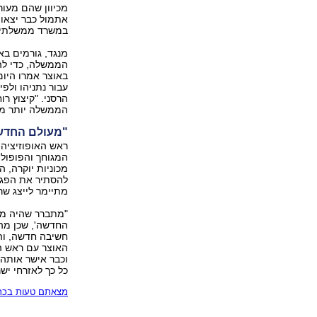
מכיוון שהם מעו
אתמול כבר יצאו 
במשרד ממשלתי י
מנגד, גורמים בא
הממשלה, כדי להי
עבור נתניהו ולפ
הרסני. "קיצוץ ר
הממשלה יותר מדי
"מעולם החדש 
ראש האופוזיציה,
המגוחך והפופולי
מכוניות יוקרה, ה
להסתיר את הפגי
מתיימר לייצג שר
"מתברר שהיה מיו
החדשה', שכן מה 
חשיבה חדשה, והו
האוצר עם ראש המ
וכבר אישר אותה 
כל כך לאזרחי ישר
מצאתם טעות בכתב