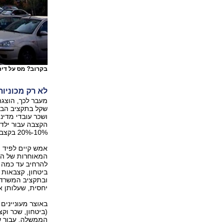
בקרוב? מס על דיר
לא רק מכוניות
שקל בתקציב הבי
ושכר עובדי מדינ
הקצבה עבור ילד 
10%-20% בקצבה לילד ראשון.
אמש קיים לפיד 
המאוחרות של הל
ביטחון, קצבאות 
ובתקציב המשרד ל
יחסית, שעלותן אינה גבוהה מ-300
באוצר מעוניינים
(ביטחון, שכר ו
הממשלה. עבור ש