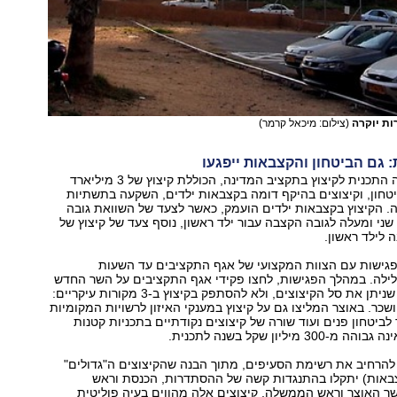
ות יוקרה
(צילום: מיכאל קרמר)
: גם הביטחון והקצבאות ייפגעו
מעבר לכך, הוצגה התכנית לקיצוץ בתקציב המדינה, הכוללת קיצוץ של 3 מיליארד
טחון, וקיצוצים בהיקף דומה בקצבאות ילדים, השקעה בתשתיות
ה. הקיצוץ בקצבאות ילדים הועמק, כאשר לצעד של השוואת גובה
שני ומעלה לגובה הקצבה עבור ילד ראשון, נוסף צעד של קיצוץ של
פגישות עם הצוות המקצועי של אגף התקציבים עד השעות
ילה. במהלך הפגישות, לחצו פקידי אגף התקציבים על השר החדש
להרחיב עד כמה שניתן את סל הקיצוצים, ולא להסתפק בקיצוץ ב-3 מקורות עיקריים:
ושכר. באוצר המליצו גם על קיצוץ במענקי האיזון לרשויות המקומיות
ביטחון פנים ועוד שורה של קיצוצים נקודתיים בתכניות קטנות
 מיליון שקל בשנה לתכנית.
 להרחיב את רשימת הסעיפים, מתוך הבנה שהקיצוצים ה"גדולים"
קצבאות) יתקלו בהתנגדות קשה של ההסתדרות, הכנסת וראש
ר האוצר וראש הממשלה, קיצוצים אלה מהווים בעיה פוליטית