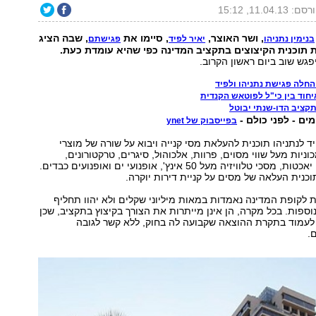
ם: 11.04.13, 15:12
, ושר האוצר,
, סיימו את
, שבה הציג
בנימין נתניהו
יאיר לפיד
פגישתם
ת תוכנית הקיצוצים בתקציב המדינה כפי שהיא עומדת כעת.
פגש שוב ביום ראשון הקרוב.
החלה פגישת נתניהו ולפיד
חוד בין כי"ל לפוטאש הקנדית
קציב הדו-שנתי יבוטל
ים - לפני כולם -
בפייסבוק של ynet
ד לנתניהו תוכנית להעלאת מסי קנייה ויבוא על שורה של מוצרי
כוניות מעל שווי מסוים, פרוות, אלכוהול, סיגרים, טרקטורונים,
מטוסים פרטיים, יאכטות, מסכי טלוויזיה מעל 50 אינץ', אופנועי ים ואופנועים כבדים.
וכנית העלאה של מסים על קניית דירות יוקרה.
 לקופת המדינה נאמדות במאות מיליוני שקלים ולא יהוו תחליף
ספות. בכל מקרה, הן אינן מייתרות את הצורך בקיצוץ בתקציב, שכן
עמוד בתקרת ההוצאה שקבועה לה בחוק, ללא קשר לגובה
.