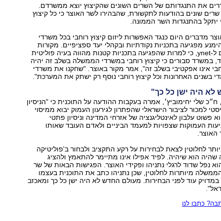
ררים את התנגדותם של השרים השונים שהקיצוץ יוצא ממשרדם.
שרים שונים בהודעות לתקשורת, שהבהירו לשר האוצר כי כל קיצוץ
תקל בהתנגדות השר הממונה.
וצר מדברים היום כנגד האפשרות ליזום קיצוץ רוחבי בכל משרדי
מנע מפגיעה בתכניות נקודתיות ובקהלי יעד ספציפיים. מקורות
באוצר אמרו היום ל-ynet, כי למרות שהפגיעה בתכניות קטנות מהווה בעיה פוליטית
יד, במשרד סבורים כי קיצוץ רוחבי במשרדי הממשלה בשלב זה יהיה
וחבי אינו אפקטיבי בשלב זה", אמר מקור באוצר. "שחקנו את משרדי
 בשנים האחרונות וכל קיצוץ רוחבי נוסף רק ישתק את המערכת".
לא היה ישן כל כך"
 ח״כ שלי יחימוביץ׳, אמרה בעקבות ההודעה על התוכנית כי "הניסיון
סטי למכור לציבור הישראלי שהפתרון לגירעון העמוק יבוא ממיסוי
וא פשוט עלבון לאינטליגנציה של אזרחי המדינה וניסיון פתטי
עות העמוקות שצפויות למעמד הביניים ולאדם העובד שאותו
 האוצר.
תר לחלוטין לצאת לבחירות על רקע התקציב ולבחור ב'פוליטיקה
שהיה הוא שיהיה. לפיד אפילו אינו מתיימר להתאמץ ולהציג
א נפל שדוד לרגלי נתניהו ופקידי האוצר. הפגישות הבאות של שר
משלה מיותרות לחלוטין, שכן נתניהו כתב את התוכנית בעצמו
במדויק עוד לפני הבחירות. מעולם החדש לא היה ישן כל כך ומאכזב
אל".
ה? כתבו לנו