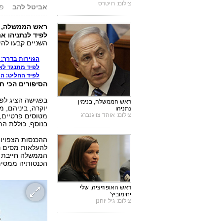
צילום: רויטרס
אביטל להב
פורס
ראש הממשלה,
לפיד לנתניהו א
השניים קבעו להי
הגזירות בדרך: 
לפיד מתנגד לאי
לפיד החליט: הת
הסיפורים הכי חמ
בפגישה הציג לפי
ראש הממשלה, בנימין
יוקרה, ביניהם, מ
נתניהו
צילום: אוהד צויגנברג
בנוסף, כוללת הת
ההכנסות הצפויות
להעלאות מסים נו
הממשלה חייבת ל
הכנסותיה ממסים
ראש האופוזיציה, שלי
יחימוביץ'
צילום: גיל יוחנן