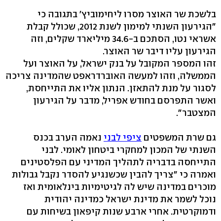
בלשכת שר האוצר מסרו ליחימוביץ' בתגובה כי
"הגירעון השנתי למימון לשנת 2012, שכולל קבלת
אשראי נטו, הסתכם ב-34.6 מיליארד שקלים, וזה
הגירעון עליו דיבר שר האוצר.
זהו המספר המקובל על בנק ישראל, על האוצר ועל
הממשלה, וזהו למעשה האוברדראפט שהמדינה צריכה
לסגור על מנת להתאזן. הנתון אליו את התייחסת,
ואשר התפרסם בחודש אפריל, מדבר על הגירעון
המצטבר".
גם שרת המשפטים
ציפי לבני
נאמה הערב בכנס
השנתי של המכון למחקרי ביטחון לאומי. לבני
התייחסה בדבריה לתהליך המדיני עם הפלסטינים
ואמרה כי "צריך להבין שכשנגיע להסדר נקבל גבולות
מוכרים במדינה שיש לה לגיטימיות בינלאומית ואז
נוכל לשמר את מדינת ישראל כמדינה יהודית
ודמוקרטית. אחרי ארבע שנות קיפאון בשיחות עם