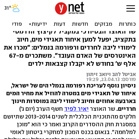
לפיד סימן רפורמות: "תהיה
מלחמה על הכול"
שר האוצר הבטיח כי במקביל לקיצוץ הדרמטי
בתקציב, יפעל למען איחוד תאגידי מים, חיוב
לימודי ליבה לחרדים ורפורמה בנמלים: "מכרו את
האינטרסים של האדם העובד". משתכרים מ-67
אלף ש' בחודש לא יקבלו קצבאות ילדים
אביטל להב ויואב זיתון
פורסם: 23.04.13, 19:29
ניסיון נוסף לעריכת רפורמה בנמלי הים של ישראל,
איחוד של תאגידי מים במטרה להוזיל את מחיר המים
בארבעה אחוזים וחיוב לימודי ליבה במוסדות חינוך
חרדיים.
שר האוצר
יאיר לפיד
חשף הערב (יום ג')
חלקים מהתוכנית הכלכלית לשנים 2013-2014 שתיושם
במסגרת חוק ההסדרים הקרוב ואמר כי הוא "מוכן
למלחמה". בנאום בכנס המכון למחקרי ביטחון לאומי