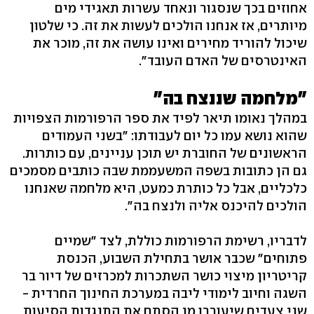
אחוזים בכך שנסגור ונאחד עשרות תאגידי מים
מיותרים, אז אנחנו הולכים לעשות את זה. כי שלטון
שיכול להוריד מחירים ואינו עושה את זה, מוכר את
האינטרסים של האדם העובד".
"מלחמה שננצח בה"
במהלך נאומו תיאר לפיד את ספר הרפורמות הצפויות
שהוא נושא עמו כל יום לעבודתו: "בשני העמודים
הראשונים של החוברת יש תוכן עניינים, עם כותרות.
גם הן כתובות בשפה המשעממת שבה כותבים מסמכים
כלכליים, אבל כל כותרת כמעט, היא מלחמה שאנחנו
הולכים להיכנס אליה ולנצח בה".
לדבריו, רשימת הרפורמות כוללת, לצד "שמיים
פתוחים" שכבר אושר בתחילת השבוע, הכנסת
קריטריון מיצוי כושר השתכרות למכרזים של דיור בר
השגה וחיוב לימודי ליבה במערכת החינוך החרדית -
שני צעדים שיעוררו מן הסתם את התנגדות הסיעות