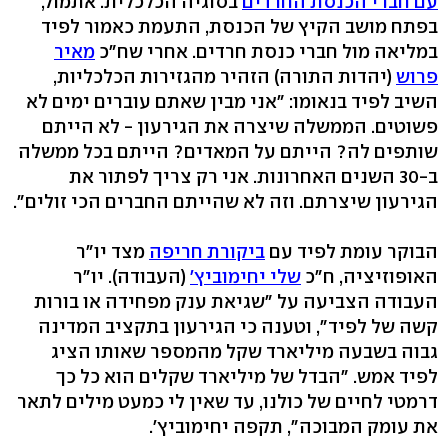
עם חברי הכנסת החרדים
בסוגיה הכלכלית. אתמול,
בפתח מושב הקיץ של הכנסת, התעמת כאמור לפיד
במליאה מול חברי כנסת חרדים. אחרי שח"כ
מאיר
פרוש
(יהדות התורה) הזהיר מהגזירות הכלכליות,
השיב לפיד בנאומו: "אני מבין שאתם עוברים ימים לא
פשוטים. הממשלה שיצרה את הגירעון - לא הייתם
שותפים לה? הייתם על המאדים? הייתם בכל ממשלה
ב-30 השנים האחרונות. אני רק צריך לפתור את
הגירעון שיצרתם. וזה לא שהייתם החברים הכי זולים".
הבוקר עומת לפיד עם
ביקורת חריפה
מצד יו"ר
האופוזיציה, ח"כ
שלי יחימוביץ'
(העבודה). יו"ר
העבודה הצביעה על "שגיאת ענק מפחידה או בורות
קשה של לפיד", וטענה כי הגירעון בתקציב המדינה
גבוה בשבעה מיליארד שקל מהמספר שאותו הציג
לפיד אמש. "הבדל של מיליארד שקלים הוא כל כך
דרמטי לחיים של כולנו, עד שאין לי כמעט מילים לתאר
את עומק המבוכה", תקפה יחימוביץ'.