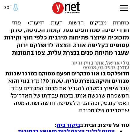
לא תוכלו להתעלם: ביקור
בבית מיוחד בנצרת עלית
חדרי שינה שמרחפים מעל קומת הכניסה, סלון
מזכוכית שיוצר פתיחות מירבית כלפי חוץ וקירות
עטופים בקליפת אורז. הצצה לדופלקס ירוק
שעבר מתיחת פנים בנצרת עלית. צפו בתמונות
גילי אריאל, אתר בניין ודיור
עודכן: 01.05.13, 00:08
הדופלקס בו אנו מבקרים הפעם ממוקם במרכז שכונת
מגורים ותיקה בנצרת עלית.
שטחו 170 מ"ר בנוי והוא
עבר שיפוץ במטרה להגדיל את מרחב המגורים עבור
המשפחה שרכשה אותו. בזכות עבודתו של האדריכל
ראמי קובטי, זכה הבית לעטיפה חדשה ושונה ממה
שהסביבה שלו מכירה.
עוד על עיצוב הבית ב
ביקור בית
:
הסוף לבלגן: הצצה לבית משופץ ברחובות