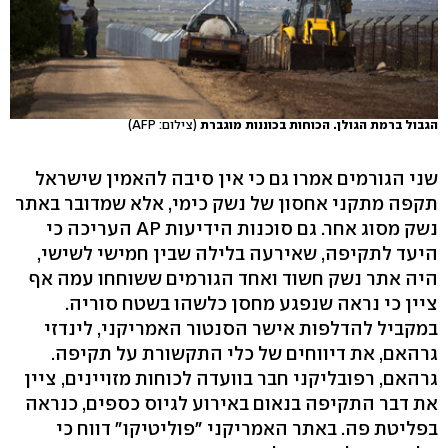
הגבול ברמת הגולן. הכוחות בכוננות מוגברת
(צילום: AFP)
שני הגורמים אמרו גם כי אין סיבה להאמין שישראל
תקפה מתקני אחסון של נשק כימי, אלא שמדובר באתר
נשק מסוג אחר. גם סוכנות הידיעות AP העריכה כי
היעד לתקיפה, שאירעה בלילה שבין חמישי לשישי,
היה אתר נשק חשוד ואחד הגורמים ששוחחו עמה אף
ציין כי נראה שנפגע מחסן כלשהו בשטח סוריה.
במקביל להדלפות אישר הסנטור האמריקני, לינדזי
גרהאם, את דיווחים של כלי התקשורת על תקיפה.
גרהאם, רפובליקני חבר בוועדה לכוחות מזויינים, ציין
את דבר התקיפה בנאום באירוע לגיוס כספים, כנראה
בפליטת פה. באתר האמריקני "פוליטיקו" דווח כי