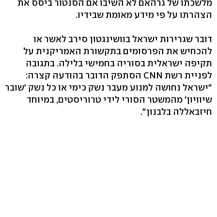
מלשכתו של גרהאם לא השיבו אם הסנטור ביסס את
הצהרתו על פי מידע מאומת שבידיו.
דובר שגרירות ישראל בוושינגטון סירב לאשר או
להכחיש את הפרסומים בתקשורת האמריקנית על
תקיפה ישראלית בסוריה בחמישי בלילה. בתגובה
לפניית רשת CNN הסתפק הדובר בהודעה קצרה:
"ישראל נחושה למנוע מעבר נשק כימי או כל נשק 'שובר
שיוויון' מהמשטר הסורי לידי טרוריסטים, במיוחד
חיזבאללה בלבנון".