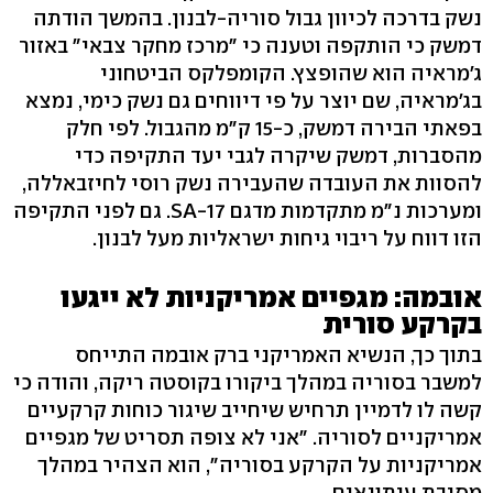
נשק בדרכה לכיוון גבול סוריה-לבנון. בהמשך הודתה
דמשק כי הותקפה וטענה כי "מרכז מחקר צבאי" באזור
ג'מראיה הוא שהופצץ. הקומפלקס הביטחוני
בג'מראיה, שם יוצר על פי דיווחים גם נשק כימי, נמצא
בפאתי הבירה דמשק, כ-15 ק"מ מהגבול. לפי חלק
מהסברות, דמשק שיקרה לגבי יעד התקיפה כדי
להסוות את העובדה שהעבירה נשק רוסי לחיזבאללה,
ומערכות נ"מ מתקדמות מדגם SA-17. גם לפני התקיפה
הזו דווח על ריבוי גיחות ישראליות מעל לבנון.
אובמה: מגפיים אמריקניות לא ייגעו
בקרקע סורית
בתוך כך, הנשיא האמריקני ברק אובמה התייחס
למשבר בסוריה במהלך ביקורו בקוסטה ריקה, והודה כי
קשה לו לדמיין תרחיש שיחייב שיגור כוחות קרקעיים
אמריקניים לסוריה. "אני לא צופה תסריט של מגפיים
אמריקניות על הקרקע בסוריה", הוא הצהיר במהלך
מסיבת עיתונאים.