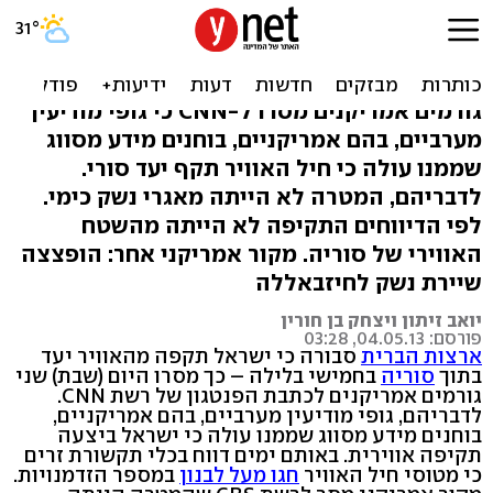
דיווחים בארה"ב: ישראל
תקפה בסוריה בליל חמישי
גורמים אמריקנים מסרו ל-CNN כי גופי מודיעין
מערביים, בהם אמריקניים, בוחנים מידע מסווג
שממנו עולה כי חיל האוויר תקף יעד סורי.
לדבריהם, המטרה לא הייתה מאגרי נשק כימי.
לפי הדיווחים התקיפה לא הייתה מהשטח
האווירי של סוריה. מקור אמריקני אחר: הופצצה
שיירת נשק לחיזבאללה
יואב זיתון ויצחק בן חורין
פורסם: 04.05.13, 03:28
ארצות הברית
סבורה כי ישראל תקפה מהאוויר יעד
בתוך
סוריה
בחמישי בלילה – כך מסרו היום (שבת) שני
גורמים אמריקנים לכתבת הפנטגון של רשת CNN.
לדבריהם, גופי מודיעין מערביים, בהם אמריקניים,
בוחנים מידע מסווג שממנו עולה כי ישראל ביצעה
תקיפה אווירית. באותם ימים דווח בכלי תקשורת זרים
כי מטוסי חיל האוויר
חגו מעל לבנון
במספר הזדמנויות.