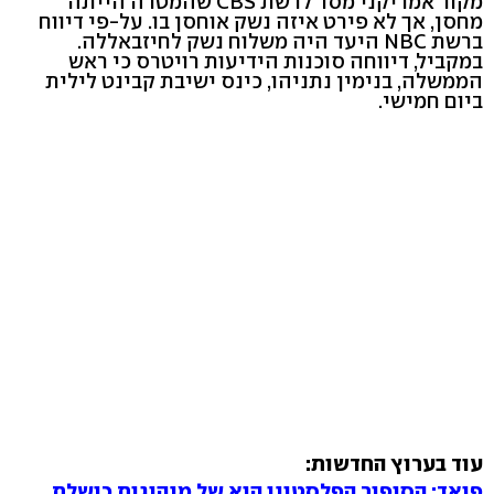
מקור אמריקני מסר לרשת CBS שהמטרה הייתה
מחסן, אך לא פירט איזה נשק אוחסן בו. על-פי דיווח
ברשת NBC היעד היה משלוח נשק לחיזבאללה.
במקביל, דיווחה סוכנות הידיעות רויטרס כי ראש
הממשלה, בנימין נתניהו, כינס ישיבת קבינט לילית
ביום חמישי.
עוד בערוץ החדשות:
פיאד: הסיפור הפלסטיני הוא של מנהיגות כושלת