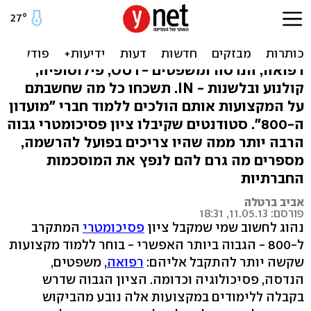
קיבלו 750 בפסיכומטרי ובחרו
ללמוד פילוסופיה
רפואה, הנדסה ומשפטים -OUT; פילוסופיה,
קולנוע ובלשנות - IN. תשכחו כל מה שחשבתם
על המקצועות אותם הולכים ללמוד חברי "מועדון
ה-800". סטודנטים שקיבלו ציון פסיכומטרי גבוה
הרבה יותר ממה שהיו צריכים בפועל להרשמה,
מספרים מה גרם להם לנפץ את המוסכמות
החברתיות
אביב ברטלה
פורסם: 11.05.13, 18:31
נהוג לחשוב שמי שמקבל ציון
פסיכומטרי
המתקרב
ל-800 - הגבוה ביותר האפשרי - בוחר ללמוד מקצועות
שקשה יותר להתקבל אליהם:
רפואה
, משפטים,
הנדסה, פסיכולוגיה וכדומה. הציון הגבוה שדרש
בקבלה ללימודים במקצועות אלה נובע מהביקוש