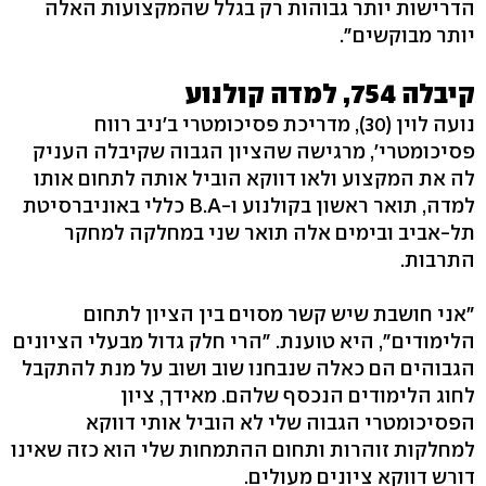
הדרישות יותר גבוהות רק בגלל שהמקצועות האלה
יותר מבוקשים".
קיבלה 754, למדה קולנוע
נועה לוין (30), מדריכת פסיכומטרי ב'ניב רווח
פסיכומטרי', מרגישה שהציון הגבוה שקיבלה העניק
לה את המקצוע ולאו דווקא הוביל אותה לתחום אותו
למדה, תואר ראשון בקולנוע ו-B.A כללי באוניברסיטת
תל-אביב ובימים אלה תואר שני במחלקה למחקר
התרבות.
"אני חושבת שיש קשר מסוים בין הציון לתחום
הלימודים", היא טוענת. "הרי חלק גדול מבעלי הציונים
הגבוהים הם כאלה שנבחנו שוב ושוב על מנת להתקבל
לחוג הלימודים הנכסף שלהם. מאידך, ציון
הפסיכומטרי הגבוה שלי לא הוביל אותי דווקא
למחלקות זוהרות ותחום ההתמחות שלי הוא כזה שאינו
דורש דווקא ציונים מעולים.