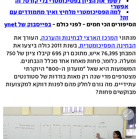
לשפר את הציון בפסיכומטרי בלי קורס? זה
אפשרי
למה הפסיכומטרי מלחיץ ואיך מתמודדים עם
זה?
הסיפורים הכי חמים - לפני כולם -
בפייסבוק של ynet
מנתוני
המרכז הארצי לבחינות והערכה
, העורך את
הבחינה הפסיכומטרית
, בשנת 2011 כולה ביצעו את
המבחן 76,395 איש, מתוכם רק 695 קיבלו ציון של 750
ומעלה. כלומר, פחות מאחוז אחד מכלל הנבחנים.
המשמעות היא שאל "מועדון ה-800" היוקרתי
מצטרפים מדי שנה רק מאות בודדות של סטודנטים
עתידיים. מה גורם לחלק מהם לפנות דווקא למקצועות
מבוקשים פחות?