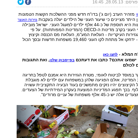
פורסם: 28.05.13, 16:45
מזהיר הערב (יום ג') בדו"ח חדש מפני ההשלכות הקשות הטמונות
י
ן היתר מציינים כי שיעור העוני של הילדים יעלה בעקבות
גזירות האוצר
ב-5.2% והמשמעות היא תוספת של כ-44 אלף ילדים למעגל העוני. ישראל מובילה
כבר כיום בשיעורי העוני בקרב מדינות ה-OECD (המדינות המפותחות). על פי
גזירות העיקריות - העלאת המע"מ, העלאת מס הכנסה וקיצוץ
קצבאות הילדים - ידחקו אל מתחת לקו העוני 19,460 משפחות חדשות ובסך הכול
ח המלא -
לחצו כאן
 ישמעו אתכם? כתבו את דעתכם
, ואת התגובות
בפייסבוק שלנו
 לכולם
 במוסד לביטוח לאומי, מטרת הגזירות היא אמנם לטפל בחריגה
 המדינה, אולם הפגיעה שלהן במשפחות עם ילדים לא מוגבלת
ל הקיצוצים יהיו נזקים מתמשכים בעוד הבעיה התקציבית עשויה
וף. בכך תפגע המדיניות המוצעת בעקרון המידתיות של הצעדים.
45 אלף משפחות של עניים מרודים".