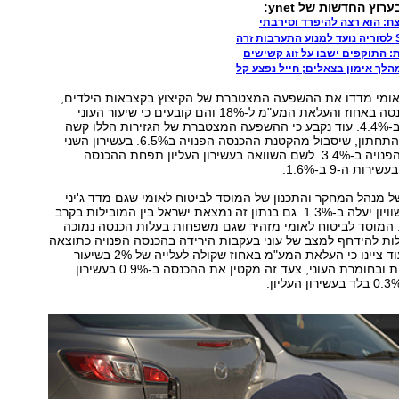
וץ החדשות של ynet:
ח: הוא רצה להיפרד וסירבתי
: התוקפים ישבו על זוג קשישים
לך אימון בצאלים; חייל נפצע קל
אומי מדדו את ההשפעה המצטברת של הקיצוץ בקצבאות הילדים,
העלאת מס ההכנסה באחוז והעלאת המע"מ ל-18% והם קובעים כי שיעור העוני
למשפחות יעלה ב-4.4%. עוד נקבע כי ההשפעה המצטברת של הגזירות הללו קשה
במיוחד בעשירון התחתון, שיסבול מהקטנת ההכנסה הפנויה ב6.5%. בעשירון השני
תפחת ההכנסה הפנויה ב-3.4%. לשם השוואה בעשירון העליון תפחת ההכנסה
ל מנהל המחקר והתכנון של המוסד לביטוח לאומי שגם מדד ג'יני
שבודק את האי-שוויון יעלה ב-1.3%. גם בנתון זה נמצאת ישראל בין המובילות בקרב
דינות הOECD. המוסד לביטוח לאומי מזהיר שגם משפחות בעלות הכנסה נמוכה
לות להידחף למצב של עוני בעקבות הירידה בהכנסה הפנויה כתוצאה
מהגדלת המס. עוד ציינו כי העלאת המע"מ באחוז שקולה לעלייה של 2% בשיעור
העוני של משפחות ובחומרת העוני, צעד זה מקטין את ההכנסה ב-0.9% בעשירון