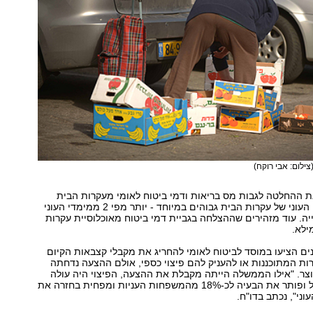
צילום: אבי רוקח)
ת ההחלטה לגבות מס בריאות ודמי ביטוח לאומי מעקרות הבית
וקובעים כי ממדי העוני של עקרות הבית גבוהים במיוחד - יותר מפי 2 ממימדי העוני
יה. עוד מזהירים שההצלחה בגביית דמי ביטוח מאוכלוסיית עקרות
ילא.
ם הציעו במוסד לביטוח לאומי להחריג את מקבלי קצבאות הקיום
ת המתוכננות או להעניק להם פיצוי כספי, אולם ההצעה נדחתה
צר. "אילו הממשלה הייתה מקבלת את ההצעה, הפיצוי היה עולה
כ-286 מיליון שקל ופותר את הבעיה לכ-18% מהמשפחות העניות ומפחית בחזרה את
וני", נכתב בדו"ח.