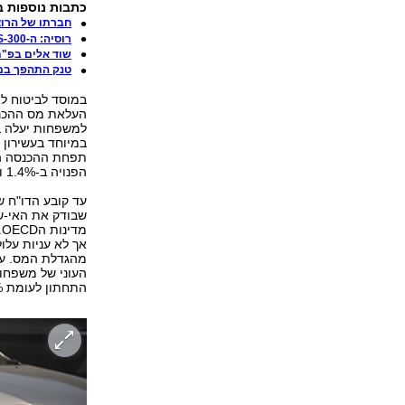
כתבות נוספות בער
חברתו של הרוצ
רוסיה: ה-S-300 לסוריה נועד למנוע התערבות זרה
שוד אלים בפ"ת
טנק התהפך במה
במוסד לביטוח ל
הפנויה ב-1.4% ובעשירות ה-9 ב-1.6%.
עד קובע הדו"ח ש
מ
אך לא עניות עלו
התחתון לעומת 0.3% בלד בעשירון העליון.