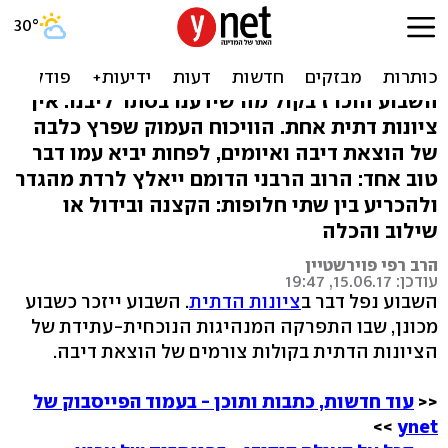
מלחמות היהודים: הציונות
הדתית נקרעה לשניים
השבוע הוכרז בקול מה שידענו בסתר ליבנו: אין
ציונות דתית אחת. הוויכוח העמוק שפרץ כלבה
של הוצאת דיבה ואיומים, לפחות יביא עמו דבר
טוב אחד: הרוב הרבני הדומם ייאלץ לרדת מהגדר
ולהכריע בין שתי חלופות: הקצנה ובידול או
שילוב והכלה
הרב רפי פוירשטיין
עודכן: 15.06.17, 19:47
השבוע נפל דבר ב
ציונות הדתית
. השבוע ייזכר כשבוע
מכונן, שבו התפרקה המנהיגות הנוכחית-עתידת של
הציונות הדתית בקולות צורמים של הוצאת דיבה.
<<
עוד חדשות, כתבות ותוכן - בעמוד הפייסבוק של
>>
ynet