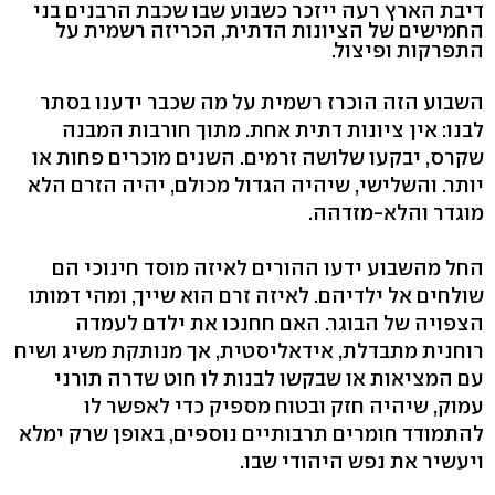
דיבת הארץ רעה ייזכר כשבוע שבו שכבת הרבנים בני
החמישים של הציונות הדתית, הכריזה רשמית על
התפרקות ופיצול.
השבוע הזה הוכרז רשמית על מה שכבר ידענו בסתר
לבנו: אין ציונות דתית אחת. מתוך חורבות המבנה
שקרס, יבקעו שלושה זרמים. השנים מוכרים פחות או
יותר. והשלישי, שיהיה הגדול מכולם, יהיה הזרם הלא
מוגדר והלא-מזדהה.
החל מהשבוע ידעו ההורים לאיזה מוסד חינוכי הם
שולחים אל ילדיהם. לאיזה זרם הוא שייך, ומהי דמותו
הצפויה של הבוגר. האם חחנכו את ילדם לעמדה
רוחנית מתבדלת, אידאליסטית, אך מנותקת משיג ושיח
עם המציאות או שבקשו לבנות לו חוט שדרה תורני
עמוק, שיהיה חזק ובטוח מספיק כדי לאפשר לו
להתמודד חומרים תרבותיים נוספים, באופן שרק ימלא
ויעשיר את נפש היהודי שבו.