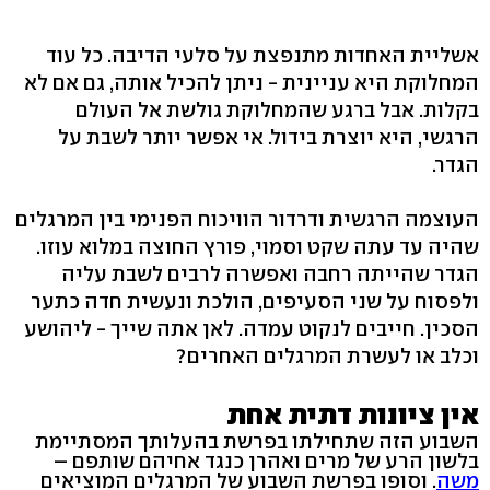
אשליית האחדות מתנפצת על סלעי הדיבה. כל עוד
המחלוקת היא עניינית - ניתן להכיל אותה, גם אם לא
בקלות. אבל ברגע שהמחלוקת גולשת אל העולם
הרגשי, היא יוצרת בידול. אי אפשר יותר לשבת על
הגדר.
העוצמה הרגשית ודרדור הוויכוח הפנימי בין המרגלים
שהיה עד עתה שקט וסמוי, פורץ החוצה במלוא עוזו.
הגדר שהייתה רחבה ואפשרה לרבים לשבת עליה
ולפסוח על שני הסעיפים, הולכת ונעשית חדה כתער
הסכין. חייבים לנקוט עמדה. לאן אתה שייך - ליהושע
וכלב או לעשרת המרגלים האחרים?
אין ציונות דתית אחת
השבוע הזה שתחילתו בפרשת בהעלותך המסתיימת
בלשון הרע של מרים ואהרן כנגד אחיהם שותפם –
משה
. וסופו בפרשת השבוע של המרגלים המוציאים