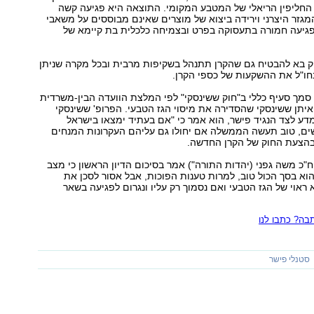
החליפין הריאלי של המטבע המקומי. התוצאה היא פגיעה קשה
גזר היצרני וירידה ביצוא של מוצרים שאינם מבוססים על משאבי
פגיעה חמורה בתעסוקה בפרט ובצמיחה כלכלית בת קיימא של
חוק בא להבטיח גם שהקרן תתנהל בשקיפות מרבית ובכל מקרה שניתן
חו"ל את ההשקעות של כספי הקרן.
מך סעיף כללי ב"חוק ששינסקי" לפי המלצת הוועדה הבין-משרדית
יתן ששינסקי שהסדירה את מיסוי הגז הטבעי. הפרופ' ששינסקי
דע לצד הנגיד פישר, הוא אמר כי "אם בעתיד ימצאו בישראל
ם, טוב תעשה הממשלה אם יחולו גם עליהם העקרונות המנחים
בהצעת החוק של הקרן החדשה.
ח"כ משה גפני (יהדות התורה") אמר בסיכום הדיון הראשון כי מצב
א בסך הכול טוב, למרות טענות הפוכות, אבל אסור לסכן את
א ראוי של הגז הטבעי ואם נסמוך רק עליו ונגרום לפגיעה בשאר
ה? כתבו לנו
סטנלי פישר