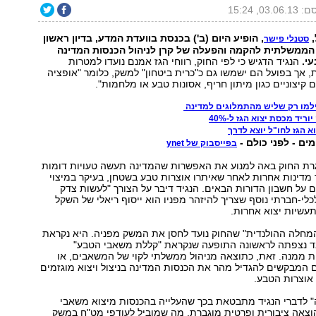
03.0, 15:24
,
, הופיע היום (ב') בכנסת בוועדת המדע, בדיון ראשון
סטנלי פישר
הממשלתית להקמה והפעלה של קרן לניהול הכנסות המדינה
י.
הנגיד הדגיש כי לפי החוק, רווחי הגז אמנם נועדו למטרות
, אך בפועל הם ישמשו גם כ"כרית ביטחון" למשק, כלומר "אופציה
קיצוניים כגון מיתון חריף, אסונות טבע או מלחמות".
למו רק שליש מהתמלוגים למדינה
ריד מכסת יצוא הגז ל-40%
א הגז לחו"ל יוצא לדרך
ים - לפני כולם -
בפייסבוק של ynet
סגרת החוק באה למנוע את האפשרות שהמדינה תעשה טעויות דומות
מדינות אחרות לאחר שאיתרו אוצרות טבע בשטחן, בעיקר במיצוי
על חשבון הדורות הבאים. הנגיד דיבר על הצורך "לעשות צדק
לכלי-חברתי נוסף שצריך להיזהר מפניו הוא ייסוף ריאלי של השקל
עשיות יצוא אחרות.
המחלה ההולנדית" שהחוק נועד לחסן את המשק מפניה. היא נקראת
ד נצפתה לראשונה התופעה שנקראת "קללת משאבי הטבע"
ת ממנה. זאת, כתוצאה מניהול ממשלתי לקוי של המשאבים, או
המבקשים להגדיל מהר את הכנסות המדינה בניצול ויצוא מוגזמים
אוצרות הטבע.
לדברי הנגיד מתבטאת בכך שהעלייה בהכנסות מיצוא משאבי
וצאה ציבורית ופרטית מוגברת, מה שמוביל לעודפי מט"ח במשק