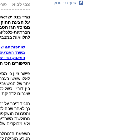
שתף בפייסבוק
צבי לביא
פורסם: 6.13
נגיד בנק ישראל
על הצעת החוק 
ממיסוי הגז הטבע
חברתיות-כלכליות
להלוואות במצבים 
שותפות הגז שי
משרד האנרגיה יו
המאבק נגד ייצו
הסיפורים הכי חמ
פישר ציין כי מ
לאלו שעשו בעבר 
יתר של המשאבים 
בין-דורי". כשל כ
שיגרום לדחיקת ת
הנגיד דיבר על "
כך לאחר שבהולנ
והסכנות הנשקפו
מחולשת משרדים 
ולא מבוקרים של 
השפעת ה"מחלה" 
הטבע מובילה לה