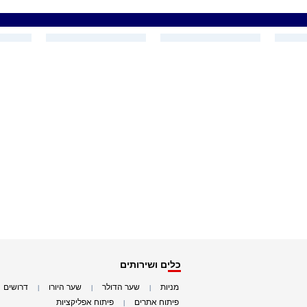
כלים ושירותים
מניות
שער הדולר
שער היורו
דרושים
|
|
|
|
פיתוח אתרים
פיתוח אפליקציות
|
|