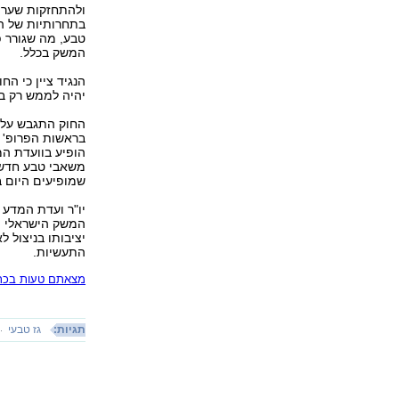
ולהתחזקות שער 
בתחרותיות של המ
טבע, מה שגורר 
המשק בכלל.
הנגיד ציין כי ה
יהיה לממש רק ב
החוק התגבש על ס
בראשות הפרופ' א
הופיע בוועדת המ
משאבי טבע חדשי
שמופיעים היום 
יו"ר ועדת המדע 
המשק הישראלי הו
יציבותו בניצול ל
התעשיות.
מצאתם טעות בכתב
תגיות:
גז טבעי