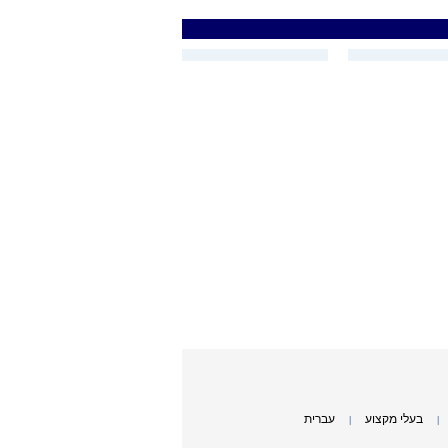
בעלי מקצוע
עברית
|
|