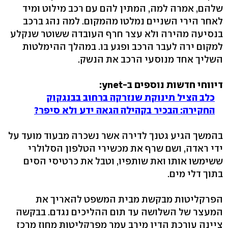
שלהם, אמרה למה, המתין להם עם רכב מילוט ומיד
לאחר הירי השניים נמלטו מהמקום. למה נהג ברכב
בנסיעה מהירה ולא עצר חרף העובדה ששוטר שנקלע
למקום ירה לעבר הרכב ופגע בו. במהלך ההימלטות
השליך אחד מנוסעי הרכב את הנשק.
דיווחי חדשות נוספים ב-ynet:
כלב הציל תינוקת שנזרקה ברחוב בבנגקוק
החקירה: הבכיר בקהילה הגאה ידע ולא סיפר?
בהמשך הגיע גטנך לדירה אשר נשכרה מבעוד מועד על
ידי ראדה, ושם שרף את מכשירי הטלפון הסלולרי
ששימשו אותו ואת שותפיו, וטבל את כרטיסי הסים
בתוך דלי מים.
הפרקליטות מבקשת מבית המשפט להאריך את
המעצר של השלושה עד תום ההליכים נגדם. בבקשה
ציינה עורכת הדין מירב עמר מפרקליטות מחוז מרכז