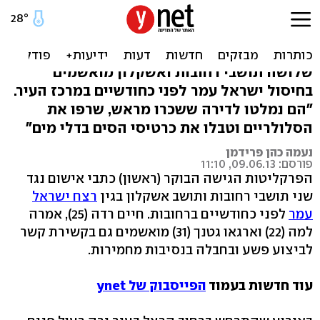
אישום ברצח בלב רחובות:
"פעלו כיחידת חיסול"
שלושה תושבי רחובות ואשקלון מואשמים
בחיסול ישראל עמר לפני כחודשיים במרכז העיר.
"הם נמלטו לדירה ששכרו מראש, שרפו את
הסלולריים וטבלו את כרטיסי הסים בדלי מים"
נעמה כהן פרידמן
פורסם: 09.06.13, 11:10
הפרקליטות הגישה הבוקר (ראשון) כתבי אישום נגד
שני תושבי רחובות ותושב אשקלון בגין
רצח ישראל
עמר
לפני כחודשיים ברחובות. חיים רדה (25), אמרה
למה (22) וארגאו גטנך (31) מואשמים גם בקשירת קשר
לביצוע פשע ובחבלה בנסיבות מחמירות.
עוד חדשות בעמוד
הפייסבוק של ynet