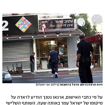
זירת הרצח ברחוב הרצל ברחובות
(צילום: אבי מועלם)
על פי כתבי האישום, ארגאו גטנך הודיע לראדה על
מיקומו של ישראל עמר באותה שעה. השותף השלישי