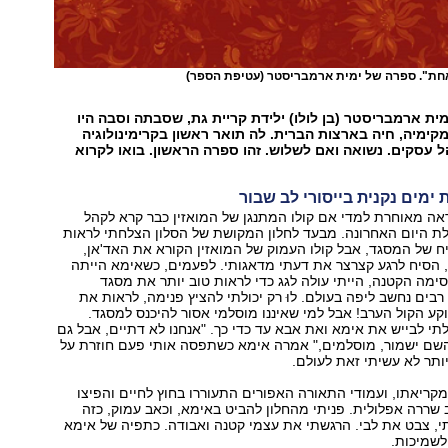
חת". ספרה של ימית ארמבריסטר
(עטיפת הספר)
ת ארמבריסטר (בן לולו) ילידת קריית גת, שסבתה וסבה היו
מקימיה, חיה בארצות הברית. לה תואר ראשון בקרימינולוגיה
ל עסקים. נשואה ואם לשלוש. זהו ספרה הראשון. בואו לקרוא
 ימים נקנית בייסורי לב שבור
אה מאוחרת למדי אם קולו המתנגן של המואזין כבר קרא לקהל
ת היום האחרונה. מבעד לחלון המקושת של הסלון הצלחתי לראות
 של המסגד, אבל קולו העמוק של המואזין הקורא את האד'אן,
 הסיח לרגע קצרצר את דעתי מדאגותי. לפעמים, כשאימא הייתה
ימה הקטנה, הייתי עולה לגג כדי לראות טוב יותר את מסגד
 רבים נחשב ליפה בעולם. לוּ רק יכולתי להציץ פנימה, לראות את
ע הקול הערב! אבל למי שאיננו מוסלמי אסור להיכנס למסגד.
ולתי לבייש את אימא ואת אבא עד כדי כך. "אנחנו לא דתיים, אבל גם
 השם ישמור, מוסלמים," אמרה אימא כשתפסה אותי פעם חוזרת על
יותר לא עשיתי זאת לעולם.
מקריאתו, ועמודי התאורה האפורים התעוררו בחוץ לחיים והפיצו
 שררה אפלולית. פניתי מהחלון להביט באימא, וכאב עמוק, כזה
, צבט את לבי. הרגשתי את עצמי קטנה ואבודה. כתפיה של אימא
לשמיכות.