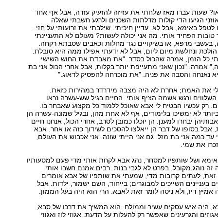
ו? שעות עברו מאז שלחתי את עזיזה להזעיק עזרה, אבל אף אחד
לאוזני הגיעו הדי קולות מדלתות השכנים ולרגע חשבתי שאלה
טפל באימא, אבל לא. עדיין חיכיתי. שילבתי את זרועותי על חזי.
ובות הפחיד אותי. מה אני יכולה לעשות? מעולם לא התעניינתי
 בעשבי מרפא, או בשיקויים נגד מחלות וכאבים שסבתא רקחה.
הולכת ונחלשת מיום ליום, אבל לא ידעתי אפילו ממה היא סובלת.
תי כל הזמן, אמרה שהכול בסדר. "את מאבדת את החוש השישי
," אמרה. "נכון שאני מתעייפת יותר בקלות, אבל אחרי הכול אני בת
א נאנחה והסבה את פניה. "את מוכרחה להפסיק לדאוג."
י את האמת; אחרת לא היה מצבה מידרדר במהירות כזאת.
שלווים ורגש אשמה הציף אותי. החיים בגיל שש-עשרה נראו
 רק עכשיו הבטיח לי אבא שאוכל ללמוד כל מקצוע שאבחר בו.
יותר לא ימשיכו בלימודים, אף לא אחת מהן, ובגיל שמונה-עשרה הן
בותיהן יבחרו למענן. הן יוכלו כמובן לסרב, אחרי הכול, אנחנו חיים
 אבל בסופו של דבר הן ייאלצו להסכים לשידוך כזה או אחר. אבא
 עד כמה אני בת מזל. גם אני הייתי שונה. אני אכבוש את העולם,
כרו את שמי.
אימא ושל שותפיו למסחר, נהג אבא לקחת אותי מדי פעם למסעותיו
 זה נוהג מקובל, בפרט לא לגבי בנות. רבים אמנם חשבו אותי
 זאת, לעתים קרובות מדי, שמעתי את שותפיו של אבא אומרים
ם בעניינים השייכים למבוגרים; בייחוד, השם ישמור, ילדות. אבל
אמיץ דיו, ולא ניסה לומר זאת לאבא. הרי הוא היה בעל הממון.
בא, היה איש עסקים עשיר וממולח. הוא המשיך את דרכו של סבא,
גוזים והגרעינים שאפשר רק להעלות על הדעת: אגוזי לוז ואגוזי