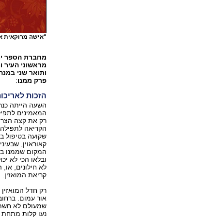
"אישה מרוקאית א
מחברת הספר ימי
מראשוני העיר ו
ותואר שני במנה
פרק ממנו
:
הזכות לאריכות
השעה הייתה כנר
המאמינים לתפיל
רק את קצה הצריח
הקריאה לתפילה,
שקועה בטיפול בס
קאוראוין, שבעיני
המקום שממנו בוק
ובלאו הכי לא יכ
לא חילונים, או,
קריאת המואזין. 
רק חדל המואזין 
אור עמום. ברחוב
שמעולם לא חשתי
נעו קלות מתחת 