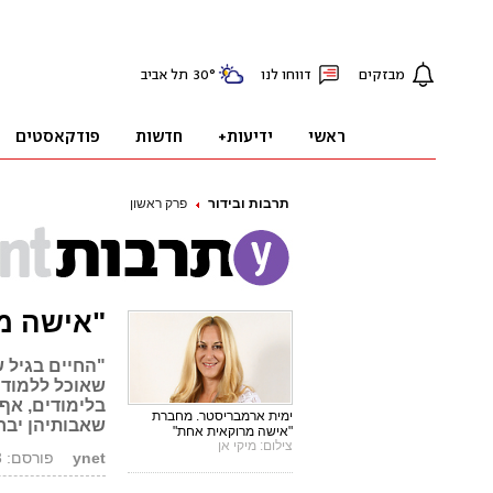
תרבות ובידור
פרק ראשון
"אישה מ
"החיים בגיל 
שאוכל ללמוד 
בלימודים, אף
ימית ארמבריסטר. מחברת
שאבותיהן יבח
"אישה מרוקאית אחת"
צילום: מיקי אן
ynet
פורסם: 23.06.13, 17:42