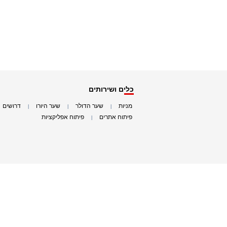
כלים ושירותים
מניות
שער הדולר
שער היורו
דרושים
|
|
|
|
פיתוח אתרים
פיתוח אפליקציות
|
|