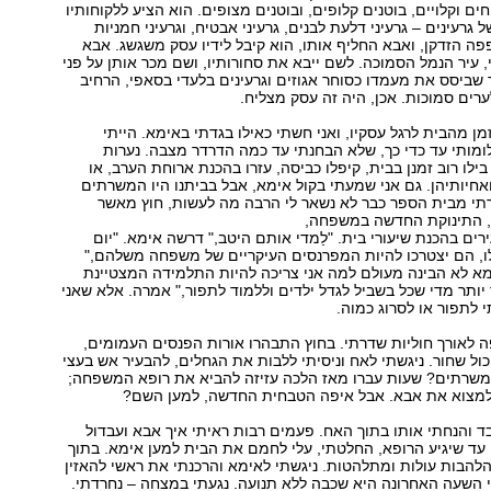
ים וקלויים, בוטנים קלופים, ובוטנים מצופים. הוא הציע ללקוחותיו
גרעינים – גרעיני דלעת לבנים, גרעיני אבטיח, וגרעיני חמניות
פה הזדקן, ואבא החליף אותו, הוא קיבל לידיו עסק משגשג. אבא
, עיר הנמל הסמוכה. לשם ייבא את סחורותיו, ושם מכר אותן על פני
 שביסס את מעמדו כסוחר אגוזים וגרעינים בלעדי בסאפי, הרחיב
רים סמוכות. אכן, היה זה עסק מצליח.
מן מהבית לרגל עסקיו, ואני חשתי כאילו בגדתי באימא. הייתי
ומותי עד כדי כך, שלא הבחנתי עד כמה הדרדר מצבה. נערות
בילו רוב זמנן בבית, קיפלו כביסה, עזרו בהכנת ארוחת הערב, או
אחיותיהן. גם אני שמעתי בקול אימא, אבל בביתנו היו המשרתים
רתי מבית הספר כבר לא נשאר לי הרבה מה לעשות, חוץ מאשר
 התינוקת החדשה במשפחה,
רים בהכנת שיעורי בית. "לַמדי אותם היטב," דרשה אימא. "יום
ו, הם יצטרכו להיות המפרנסים העיקריים של משפחה משלהם,"
מא לא הבינה מעולם למה אני צריכה להיות התלמידה המצטיינת
 יותר מדי שכל בשביל לגדל ילדים וללמוד לתפור," אמרה. אלא שאני
 לתפור או לסרוג כמוה.
 לאורך חוליות שדרתי. בחוץ התבהרו אורות הפנסים העמומים,
ול שחור. ניגשתי לאח וניסיתי ללבות את הגחלים, להבעיר אש בעצי
שרתים? שעות עברו מאז הלכה עזיזה להביא את רופא המשפחה;
למצוא את אבא. אבל איפה הטבחית החדשה, למען השם?
ד והנחתי אותו בתוך האח. פעמים רבות ראיתי איך אבא ועבדול
עד שיגיע הרופא, החלטתי, עלי לחמם את הבית למען אימא. בתוך
להבות עולות ומתלהטות. ניגשתי לאימא והרכנתי את ראשי להאזין
 השעה האחרונה היא שכבה ללא תנועה. נגעתי במצחה – נחרדתי.