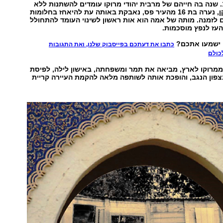
השנה היא 1951. שנה בה חייהם של מרבית יהודי מרוקו עומדים להשתנות ללא
היכר. תמר בן זקן, נערה בת 16 מהעיר פס, נאבקת באותה עת להיאחז בחלומות
לזמנה. מותה של אמה הוא אות ראשון לשינוי העומד להתחולל
העז לנפץ מוסכמות.
 ישמעו אתכם?
כתבו את דעתכם בפייסבוק שלנו, ואת התגובות
כולם
ממרוקו לארץ, מביאה את תמר ומשפחתה, באישון לילה, לפיסת
ון הנגב, והופכת אותה לשותפה מלאה להקמת העיירה קריית