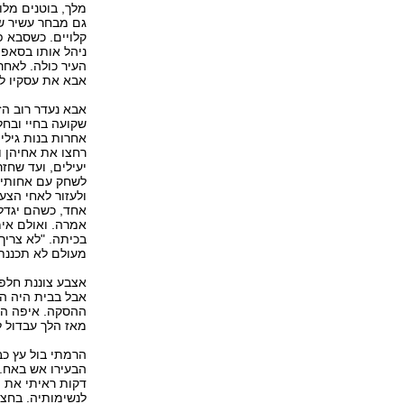
מלך, בוטנים מלוח
גם מבחר עשיר של 
קלויים. כשסבא פ
ניהל אותו בסאפי
העיר כולה. לאחר
אבא את עסקיו לע
אבא נעדר רוב הז
שקועה בחיי ובחל
אחרות בנות גילי 
רחצו את אחיהן ו
יעילים, ועד שחז
לשחק עם אחותי,
ולעזור לאחי הצעי
אחד, כשהם יגדל
אמרה. ואולם אי
בכיתה. "לא צריך
מעולם לא תכננתי
אצבע צוננת חלפה
אבל בבית היה הכ
ההסקה. איפה המ
מאז הלך עבדול 
הרמתי בול עץ כב
הבעירו אש באח. 
דקות ראיתי את ה
לנשימותיה. בחצי