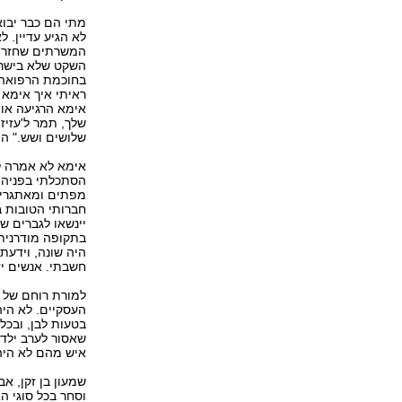
מתי הם כבר יבוא
לא הגיע עדיין. 
המשרתים שחזרו ל
השקט שלא בישר ט
בחוכמת הרפואה,
ראיתי איך אימא 
אימא הרגיעה או
שלך, תמר ל'עזיזה
שלושים ושש." הי
אימא לא אמרה ל
הסתכלתי בפניה ה
מפתים ומאתגרים.
חברותי הטובות ב
יינשאו לגברים שא
בתקופה מודרנית,
היה שונה, וידעתי
חשבתי. אנשים יז
למורת רוחם של 
העסקיים. לא היה
בטעות לבן, ובכל
שאסור לערב ילדי
איש מהם לא היה 
שמעון בן זקן, א
וסחר בכל סוגי הא