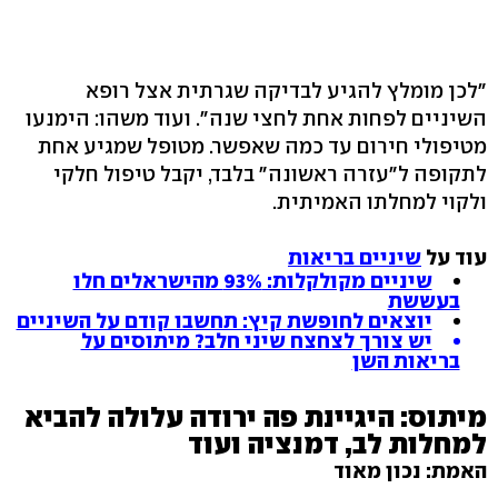
"לכן מומלץ להגיע לבדיקה שגרתית אצל רופא
השיניים לפחות אחת לחצי שנה". ועוד משהו: הימנעו
מטיפולי חירום עד כמה שאפשר. מטופל שמגיע אחת
לתקופה ל"עזרה ראשונה" בלבד, יקבל טיפול חלקי
ולקוי למחלתו האמיתית.
עוד על
שיניים בריאות
שיניים מקולקלות: 93% מהישראלים חלו
בעששת
יוצאים לחופשת קיץ: תחשבו קודם על השיניים
יש צורך לצחצח שיני חלב? מיתוסים על
בריאות השן
מיתוס: היגיינת פה ירודה עלולה להביא
למחלות לב, דמנציה ועוד
האמת: נכון מאוד