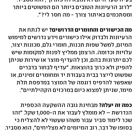
"לרוב הרעיונות הטובים ביותר הם הפשוטים ביותר
ומסתכמים באיתור צורך - מה חסר לי?".
מה הכישורים והחומרים הדרושים?
יש לנתח את
הרעיונות ולבדוק אילו כישורים וידע נדרשים למימוש
המיזם, למשל שפות תכנות, חומרי גלם, מכונות יצור,
עלויות וכדומה. הרצמן ממליץ לפנות למקומות שיש
לכם יתרונות בהם, וכן להעדיף מוצר או שירות שניתן
להפיק ולא כרוך בהוצאות. "עדיף לבחור בדברים
שפשוט לייצר בבית בעבודת יד ומחומרים זמינים, או
שאפשר להדפיס דוגמה של המוצר במדפסת תלת
מימד, שניתן למצוא כיום במרכזים הקהילתיים".
כמה זה יעלה?
מבחינת גובה ההשקעה הכספית
הנדרשת – לא מומלץ לעבור את ה-1,000 שקל. "זהו
שכר לימוד סביר עבור משהו שעשוי לא להצליח כי
בסופו של דבר, רוב המיזמים לא מצליחים", הוא מסביר.