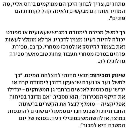
מתחרים, צריך לבחון היכן הם ממוקמים ביחס אליי, מה
המחיר אותו הם מבקשים ולאיזה קהל לקוחות הם
פונים".
כך למשל, מכירת לימונדה במגרש שעשועים או ספורט
יכולה להיות רעיון מצוין לדבריו, אך לא מומלץ לעשות
זאת בצמוד לקיוסק או למרכז מסחרי. כך גם, מכירת
פרחים במרכז מסחרי תעבוד פחות טוב מאשר מכירה
מדלת לדלת.
שיווק ומכירות
: תנאי מהותי להצלחת המיזם. "כך
למשל, נער או נערה שיצעקו בדוכן לימונדה קרה או
יגישו עם כוסות לאנשים ברחבי גן המשחקים - יגדילו
את היקף המכירות", הוא מסביר. "אם מדובר בפיתוח
אפליקציה – מומלץ לנצל את הקשרים ברשתות
החברתיות ולשכנע חברים ממעגלים שונים להתנסות
במוצר, או להשתמש במובילי דעה. בסופו של יום
המטרה היא למכור".