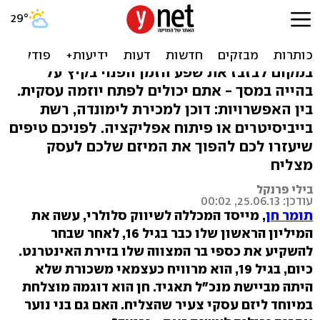
כך תהפכו ליזמים צעירים
בחופש הגדול
במקום לבזבז את שפע הזמן הפנוי בקיץ על
בהייה במסך - אתם יכולים לפתח יוזמה עסקית.
בין האפשרויות: דוכן למכירת לימונדה, רשת
בייביסיטרים או פיתוח אפליקציה. לפניכם טיפים
שיעזרו לכם להפוך את המיזם שלכם לעסק
מצליח
בילי פרנקל
עודכן: 25.06.13, 00:02
תומר חן
, מייסד המכללה לשיווק סלולרי, עשה את
המיליון הראשון שלו כבר בגיל 16, לאחר שבחר
להשקיע את כספי בר המצווה שלו בזירת האינטרנט.
כיום, בגיל 19, הוא מרוויח כעצמאי משכורת שלא
היתה מביישת מנכ"ל תאגיד. חן הוא דוגמה מוצלחת
במיוחד ליזם עסקי צעיר שהצליח. האם גם בני נוער