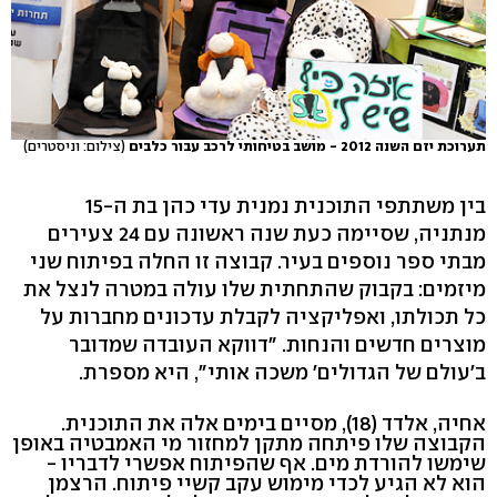
תערוכת יזם השנה 2012 - מושב בטיחותי לרכב עבור כלבים
(צילום: וניסטרים)
בין משתתפי התוכנית נמנית עדי כהן בת ה-15
מנתניה, שסיימה כעת שנה ראשונה עם 24 צעירים
מבתי ספר נוספים בעיר. קבוצה זו החלה בפיתוח שני
מיזמים: בקבוק שהתחתית שלו עולה במטרה לנצל את
כל תכולתו, ואפליקציה לקבלת עדכונים מחברות על
מוצרים חדשים והנחות. "דווקא העובדה שמדובר
ב'עולם של הגדולים' משכה אותי", היא מספרת.
אחיה, אלדד (18), מסיים בימים אלה את התוכנית.
הקבוצה שלו פיתחה מתקן למחזור מי האמבטיה באופן
שימשו להורדת מים. אף שהפיתוח אפשרי לדבריו -
הוא לא הגיע לכדי מימוש עקב קשיי פיתוח. הרצמן