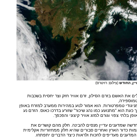
יין, החודש
(צילום: רויטרס)
ים את האשם בזרם הסילון, זרם אוויר חזק וצר יחסית בשכבות
מוספירה,
יגודי טמפרטורות. הוא אמור לנוע במהירות ממערב למזרח באופן
ך כעת הוא "מתנועע כמו נהג שיכור" שזורע בדרכו כאוס. הזרם נע
פן בלתי צפוי וגורם למזג אוויר קיצוני והפכפך.
דשה שמדענים עדיין מנסים להבינה. חלק מהם קושרים את
ת כדור הארץ ואחרים סבורים שהיא חלק ממחזוריות אקלימית
 המדענים מעדיפים לחכות ולראות כיצד הדברים יתפתחו.