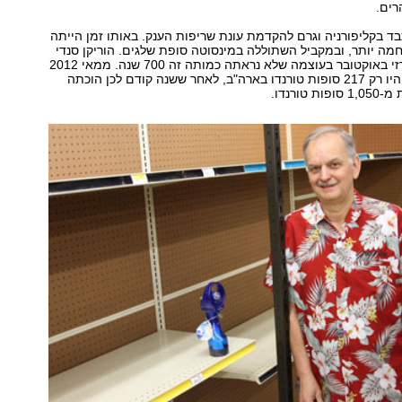
רים.
ד בקליפורניה וגרם להקדמת עונת שריפות הענק. באותו זמן הייתה
מה יותר, ובמקביל השתוללה במינסוטה סופת שלגים. הוריקן סנדי
נחת בחופי ניו ג'רזי באוקטובר בעוצמה שלא נראתה כמותה זה 700 שנה. ממאי 2012
עד אפריל השנה היו רק 217 סופות טורנדו בארה"ב, לאחר ששנה קודם לכן הוכתה
טורנדו.