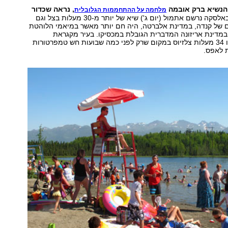
 הנשיא ברק אובמה
, נראה שכדור
מלחמה על ההתחממות הגלובלית
באלסקה נרשם אתמול (יום ג') שיא של יותר מ-30 מעלות בצל וגם
ם של קנדה, במדינת אלברטה, היה חם יותר מאשר במיאמי הלוהטת
במדינת אריזונה המדברית הגובלת במכסיקו. בעיר מקגראת
שבאלסקה נרשמו 34 מעלות צלזיוס במקום שרק לפני כמה שבועות חש טמפרטורות