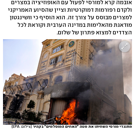
אובמה קרא למורסי לפעול עם האופוזיציה במצרים
ולקדם רפורמות דמוקרטיות וציין שהסיוע האמריקני
למצרים מבוסס על צורך זה. הוא הוסיף כי וושינגטון
מודאגת מהאלימות במדינה הערבית וקוראת לכל
הצדדים למצוא פתרון של שלום.
מתנגדי מורסי השחיתו את מטה "האחים המוסלמים" בקהיר
(צילום: EPA)