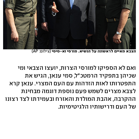
הצבא מאיים לראשונה על הנשיא. מורסי וא-סיסי
(צילום: AP)
ואם לא הספיקו למורסי הצרות, יועצו הצבאי ומי
שכיהן בתפקיד הרמטכ"ל, סמי ענאן, הגיש את
התפטרותו לאות הזדהות עם העם המצרי. ענאן קרא
לצבא מצרים לשמש פעם נוספת דוגמה מבחינת
ההקרבה, אהבת המולדת והאזרח ובעמידתו לצד רצונו
של העם ודרישותיו הלגיטימיות.