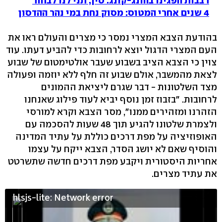
רבבות הפגינו בהונג-קונג: סין, תני לנו לבחור
4 שנים אחרי המטוס: מסוק נחת במי נהר ההדסון
בהודעת הצבא המצרי נמסר כי מצרים והעולם ראו את
העם המצרי הדגול יוצא לרחובות כדי להביע דעתו. עוד
צוין כי הצבא הציב בשבוע שעבר אולטימטום של שבוע
לצאת מהמשבר, אולם שבוע זה חלף ללא יוזמה ופעולה
מצד השלטונות - דבר שגרם ליציאת ההמונים
לרחובות. "בזבוז זמן נוסף יביא לעוד פילוג שאנחנו
הזהרנו ומזהירים ממנו", מסר הצבא וקרא למורסי
ולצמרת שלטונו להגיע תוך 48 שעות להסכמה עם
האופוזיציה על מפת דרכים כוללת על עתיד המדינה
והוסיף שאם לא יושג הסדר, הצבא ייקח על עצמו
אחריות היסטורית ויקבע מפת דרכים חדשה שתשרטט
את עתיד מצרים.
hlsjs-lite: Network error