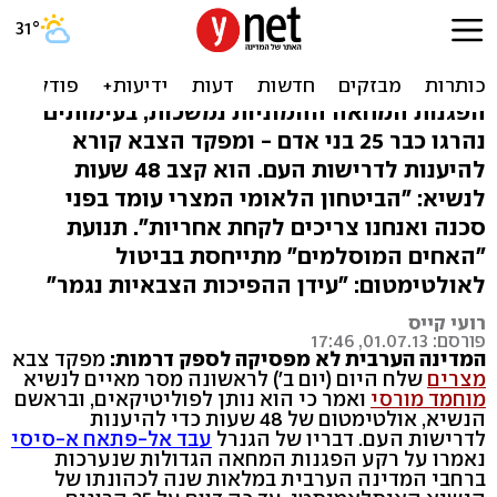
צבא מצרים: למורסי יש 48
שעות לפתור המשבר
הפגנות המחאה ההמוניות נמשכות, בעימותים
נהרגו כבר 25 בני אדם - ומפקד הצבא קורא
להיענות לדרישות העם. הוא קצב 48 שעות
לנשיא: "הביטחון הלאומי המצרי עומד בפני
סכנה ואנחנו צריכים לקחת אחריות". תנועת
"האחים המוסלמים" מתייחסת בביטול
לאולטימטום: "עידן ההפיכות הצבאיות נגמר"
רועי קייס
פורסם: 01.07.13, 17:46
המדינה הערבית לא מפסיקה לספק דרמות:
מפקד צבא
מצרים
שלח היום (יום ב') לראשונה מסר מאיים לנשיא
מוחמד מורסי
ואמר כי הוא נותן לפוליטיקאים, ובראשם
הנשיא, אולטימטום של 48 שעות כדי להיענות
לדרישות העם. דבריו של הגנרל
עבד אל-פתאח א-סיסי
נאמרו על רקע הפגנות המחאה הגדולות שנערכות
ברחבי המדינה הערבית במלאות שנה לכהונתו של