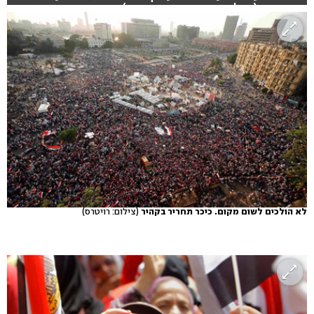
במצרים (צילום: אסי כהן ואבי חי)
לא הולכים לשום מקום. כיכר תחריר בקהיר
(צילום: רויטרס)