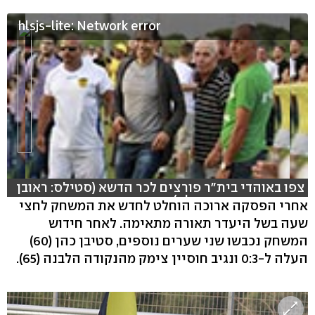
hlsjs-lite: Network error
צפו באוהדי בית"ר פורצים לכר הדשא (סטילס: ראובן
שוורץ, וידאו: עוז מועלם)
אחרי הפסקה ארוכה הוחלט לחדש את המשחק לחצי
שעה בשל היעדר תאורה מתאימה. לאחר חידוש
המשחק נכבשו שני שערים נוספים, סטיבן כהן (60)
העלה ל-0:3 ונגיב חוסיין צימק מהנקודה הלבנה (65).