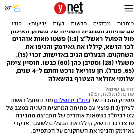
צפו: אוהדי בית"ר פרצו, טביב:
"זה מקובל עליי"
עם פתיחת המחצית השנייה של משחק האימון
מול הפועל ראשל"צ (1:3) פשטו מאות אוהדים
לכר הדשא, קיללו את גאידמק והניפו את
השחקנים. הבעלים הגיב באדישות. זכרי (15),
משעלי (28) וסטיבן כהן (60) כבשו. חוסיין צימק
(65, פנדל). חן עזריאל נרכש וחתם ל-4 שנים,
שלומי אזולאי הצטרף בהשאלה
דוד בן שימול
עודכן: 17.07.13, 19:51
משחק ההכנה של
בית"ר ירושלים
מול הפועל ראשון
לציון (1:3) פוצץ עם פתיחת המחצית השניה במצב של
0:2 לבית"ר כשמאות אוהדים של הקבוצה מהבירה
פרצו לכר הדשא, קיללו את הבעלים לשעבר, ארקדי
גאידמק והניפו את השחקנים על הכתפיים.