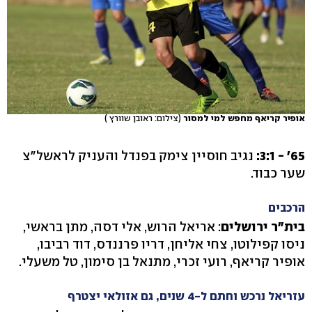
אופיר קריאף מחפש למי למסור
(צילום: ראובן שוורץ )
65' - 3:1:
נגיב חוסיין צימק בפנדל והעניק לראשל"צ
שער כבוד.
הרכבים
בית"ר ירושלים
: אריאל הרוש, אלי דסה, מתן בראשי,
ניסו קפילוטו, צחי אליחן, דריו פרננדס, דוד רביבו,
אופיר קריאף, רועי זכרי, מתנאל בן סימון, טל משעלי.
עזריאל נרכש וחתם ל-4 שנים, גם אזולאי יצטרף