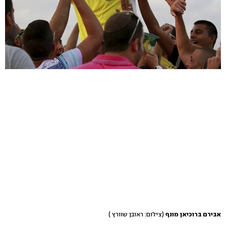
אבירם ברוכיאן מונף
(צילום: ראובן שוורץ )