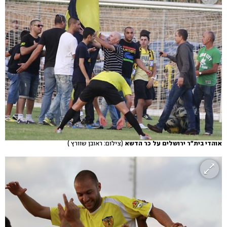
אוהדי בית"ר ירושלים על כר הדשא
(צילום: ראובן שוורץ )