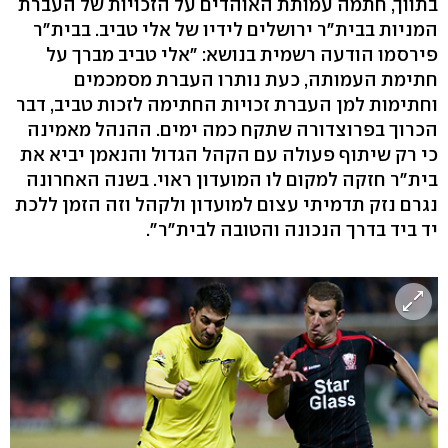
בתווך, חתמה עמותת האוהדים על הזכויות של העברת
המניות בבית"ר ירושלים לידיו של אלי טביב. בבית"ר
פירסמו הודעה רשמית בנושא: "אלי טביב מברך על
חתימת העמותה, כעת נותרו העברת מסמכמים
וחתימות למן העברת זכויות החתימה לזכות טביב, דבר
הכרוך בפרוצדורה שתקח כמה ימים. ההנהל מאמינה
כי רק שיתוף פעולה עם הקהל הגדול והנאמן יביא את
בית"ר חזקה למקום לו המועדון ראוי. בשנה האחרונה
נגרם נזק תדמיתי עצום למועדון ולקהל וזה הזמן ללכת
יד ביד בדרך הנכונה והטובה לבית"ר".