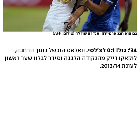
גם הוא חגג פרמיירה. אנדרה שורלה
(צילום: AFP)
34': גול! 0:1 לצ'לסי.
וואלאס הוכשל בתוך הרחבה,
לוקאקו דייק מהנקודה הלבנה וסידר לבלוז שער ראשון
לעונת 2013/14.