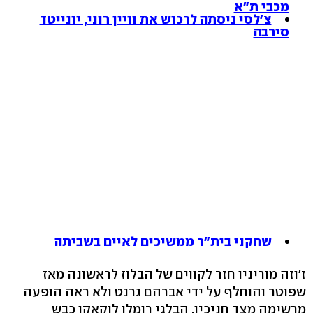
מכבי ת"א
צ'לסי ניסתה לרכוש את וויין רוני, יונייטד
סירבה
שחקני בית"ר ממשיכים לאיים בשביתה
ז'וזה מוריניו חזר לקווים של הבלוז לראשונה מאז
שפוטר והוחלף על ידי אברהם גרנט ולא ראה הופעה
מרשימה מצד חניכיו. הבלגי רומלו לוקאקו כבש