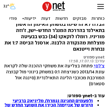
לא משהו מיוחד: 0:1 לצ'לסי
על סינגה אולסטארס
הבלוז לא הרשימו במשחק האימון הראשון
בתאילנד בהדרכת המנג'ר החדש-ישן, ז'וזה
מוריניו. רומלו לוקאקו (34) כבש בבעיטה
מוצלחת מהנקודה הלבנה. ארסנל הביסה 1:7 את
נבחרת וייטנאם
ynet ספורט
עודכן: 17.07.13, 17:58
צ'לסי
פתחה בצליעה את משחקי ההכנה שלה לקראת
עונת 2013/14 כשניצחה 0:1 במשחק בינוני מול קבוצה
המורכבת מכוכבי הליגה התאילנדית (סינגה אול
סטארס)
עוד ב-ynet ספורט:
ולפעמים החגיגה נגמרת/ מליניאק ברביעי
היורש של אניימה? הכירו את השוער החדש של