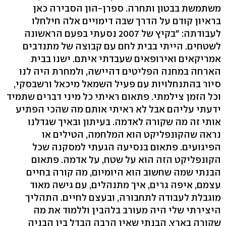
משתמשת בבטון ותחרה. ספרן-הון הסבירה כאן
בראיון קודם על הדרך שבה דימויים אלה חילחלו
לעבודתה: "בקיץ של 2007 נסעתי בפעם הראשונה
לשטחים. הייתי בבית לחם עם קבוצה של מתנדבים
אמריקאים ואירופאים שעבדתי איתם. ישנו בבית
הארחה במחנה הפליטים דהיישה, ולמחרת היה לנו
סיור בהתנחלויות עם פעיל השמאל מיכאל ורשבסקי,
וכל הזמן צילמתי. פתאום ראיתי כל מיני דברים שתמיד
ידעתי עליהם אבל לא ראיתי אותם מה שהכי הפתיע
אותי זה מה שקורה לאדמה. בעיתון ובאיך שגדלנו
נראה שהקונפליקט הוא המלחמה, הטילים או
הפיגועים. פתאום בנסיעה הגעתי למסקנה שכל
הקונפליקט הזה הוא על שטח, על אדמה. פתאום
הבנתי שמה שחשוב הוא היומיום, מה קורה בחיים
עצמם, איפה גרים, איך מתנהלים, עם גישה מאוד
מוגבלת לעבודה לתחבורה, ובעצם לחיים. התהליך
היצירתי שלי היה מעורב בלהבין וללמוד את מה
שקורה בארץ. הבנתי שאין הרבה הבדל בין הבניה