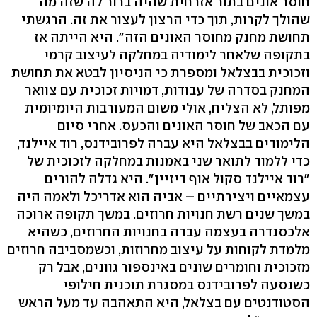
חוסר אונים בתור אזרחית שהיה ברור לה שזה מה
שהולך לקרות, תוך כדי הרצון לעצור את זה. הרגשתי
תחושת מחנק מחוסר האונים הזה". היא הייתה אז
בתקופה שלאחר לימודיה במחלקה לעיצוב קרמי
וזכוכית בבצלאל ומספרת כי הניסיון לבטא את תחושת
המחנק בסדרה של עבודות, דמויות זכוכית עם צוואר
מפותל, לא הצליח, אולי משום המעורבות היומיומית
עם הכאב של חוסר האונים והכעס. אחרי סיום
הלימודים בבצלאל היא עברה לפרובידנס, רוד איילנד,
כדי ללמוד לתואר שני באמנות במחלקה לזכוכית של
"רוד איילנד סקול אוף דיזיין". היא גדלה להורים
עצמאיים ויצירתיים – אביה הוא אדריכל ולאמה היה
במשך שנים רשת חנויות חרוזים. במשך תקופה ארוכה
אלכסנדרה בעצמה עבדה בחנויות החרוזים, כשהיא
מלמדת לקוחות על עיצוב מחרוזות, וכשמסביבה חרוזים
מזכוכית וחומרים שונים באינספור גוונים, אבל רק
כשנסעה לפרובידנס במסגרת תוכנית חילופי
הסטודנטים עם בצלאל, היא התאהבה עד מעל הראש