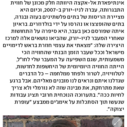
אינתיפאדת אל-אקצה היוותה חלק מכונן של חווית
התבגרותה, עברה לניו-יורק ב-2007, וכיום היא
מציירת הריסות של בתים פלשתינים בעזה ובגדה,
בתים שהופצצו או נהרסו על ידי בולדוזרים. בראיון
איתה שפורסם כאן בעבר, היא סיפרה על התחושות
שאחרי המעבר לניו-יורק, שהביאו נושאים אלה למרכז
היצירה שלה: "מצאתי את עצמי חוזרת בראש לדימויים
מישראל וככל שעבר הזמן הבנתי שהחוויה הכי
משמעותית, שגם השפיעה על המעבר שלי לחו"ל,
הייתה החוויה היומיומית של היחשפות לחדשות,
לטלוויזיה, לטרור ולפחד ממלחמה – כל הדברים
שגדלנו איתם ונראים לנו מובנים מאליהם. אבל ברגע
שאת מתרחקת, את מבינה שזה לא נורמלי ולא צריך
לחיות ככה". בתערוכה הנוכחית חרובי תציג עבודות
שנעשו תוך הסתכלות על אימג׳ים ממבצע "עופרת
יצוקה".