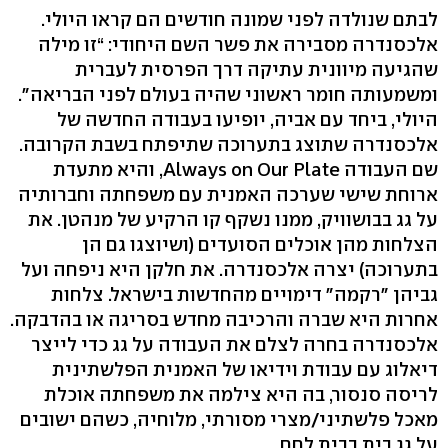
לבתם שנולדה לפני שמונה חודשים הם קראו היולי.
אלכסנדרה מסבירה את פשר השם היחודי: “זו מילה
שהגיעה מיוונית עתיקה דרך הפרסית לעברית
ומשמעותה חומר ראשוני שהיה בעולם לפני הבריאה".
היולי, ביחד עם אביה, יופיעו בעבודה החדשה של
אלכסנדרה שתוצג בתערוכה שתיפתח בשבת הקרובה.
שם העבודה Always on Our Plate, והיא מתעדת
ארוחת שישי שערכה האמנית עם משפחתה וחברותיה
על גג בבושוויק, ממנו נשקף קו הרקיע של מנהטן. את
הצלחות מהן אוכלים הסועדים (ושיוצגו גם הן
בתערוכה) יצרה אלכסנדרה. את חלקן היא ניפחה ועל
גביהן "רקמה" דימויים מהחדשות בישראל. צלחות
אחרות היא שברה והרכיבה מחדש בסריגה או בהדבקה.
אלכסנדרה בחרה לצלם את העבודה על גג כדי לייצר
דיאלוג עם עבודת וידיאו של האמנית הפלשתינית
לריסה סנסור, בה היא צילמה את משפחתה אוכלת
מאכל פלשתיני/מצרי מסורתי, מלוחיה, כשהם ישובים
על גג בית בבית לחם.