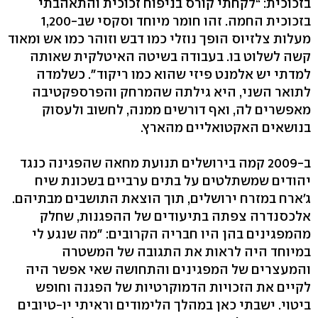
בזכוכית: “לקחתי קורס בניפוח זכוכית והתאהבתי
בזכוכית החמה. זהו חומר מיוחד וסקסי שב-1,200
מעלות צלזיוס הופך נוזלי כמו דבש וזוהר כמו אש ומאוד
קשה לשלוט בו. בעבודה בשיטה האיטלקית שאותה
למדתי יש אלמנט פיזי שהוא כמו ריקוד". כשלמדה
לתואר השני, היא גילתה שהמרחק והפרספקטיבה
מאפשרים לה, ואף דורשים ממנה, לחשוב ולעסוק
בנושאים האקטואליים מהארץ.
ב-2009 קמה בירושלים תנועת מחאה שהפגינה כנגד
יהודים שמשתלטים על בתים ערביים בשכונת שיח
ג'ארח במזרח ירושלים, תוך הוצאת התושבים מבתיהם.
אלכסנדרה צפתה בתיעודים של ההפגנות, שחלק
מהמפגינים בהן היו חבריה הקרובים: "מה שנגע לי
במיוחד היה לראות את התגובה של המשטרה
והמעצרים של המפגינים והתחושה שאי אפשר היה
לקיים את הזכויות הדמוקרטיות של הפגנה וחופש
ביטוי. ישבתי כאן במהלך הלימודים וראיתי יו-טיובים