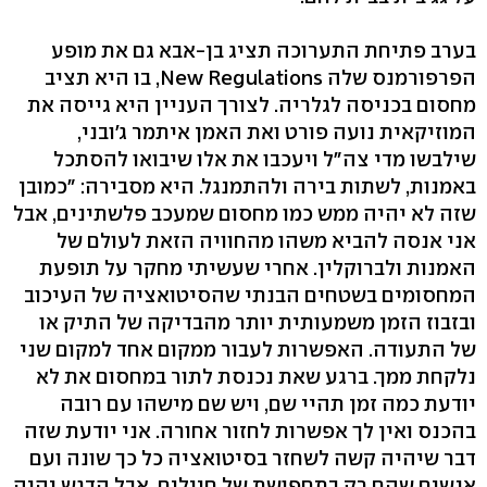
בערב פתיחת התערוכה תציג בן-אבא גם את מופע
הפרפורמנס שלה New Regulations, בו היא תציב
מחסום בכניסה לגלריה. לצורך העניין היא גייסה את
המוזיקאית נועה פורט ואת האמן איתמר ג'ובני,
שילבשו מדי צה"ל ויעכבו את אלו שיבואו להסתכל
באמנות, לשתות בירה ולהתמנגל. היא מסבירה: "כמובן
שזה לא יהיה ממש כמו מחסום שמעכב פלשתינים, אבל
אני אנסה להביא משהו מהחוויה הזאת לעולם של
האמנות ולברוקלין. אחרי שעשיתי מחקר על תופעת
המחסומים בשטחים הבנתי שהסיטואציה של העיכוב
ובזבוז הזמן משמעותית יותר מהבדיקה של התיק או
של התעודה. האפשרות לעבור ממקום אחד למקום שני
נלקחת ממך. ברגע שאת נכנסת לתור במחסום את לא
יודעת כמה זמן תהיי שם, ויש שם מישהו עם רובה
בהכנס ואין לך אפשרות לחזור אחורה. אני יודעת שזה
דבר שיהיה קשה לשחזר בסיטואציה כל כך שונה ועם
אנשים שהם רק בתחפושת של חיילים, אבל הדגש יהיה