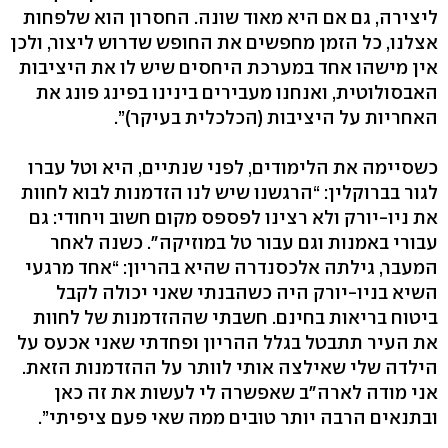
ליצירה, גם אם היא מאוד שונה. החסרון הוא שלפחות
אצלנו, כל הזמן מחפשים את החופש שדרוש ליצור, ולכן
אין מישהו אחד במערכת היחסים שיש לו את היציבות
האבסולוטית, ואנחנו מעבירים בינינו בפינג פונג את
האחריות על היציבות (הכלכלית בעיקר)”.
כשסיימה את הלימודים, לפני שנתיים, היא וטל עברו
לגור בברוקלין: “הרגשנו שיש לנו הזדמנות לבוא לחוות
את ניו-יורק ולא רצינו לפספס מקום חשוב ויחודי: גם
עבורי באמנות וגם עבור טל במוזיקה". כשנה לאחר
המעבר, גילתה אלכסנדרה שהיא בהריון: “אחד מרגעי
השיא בניו-יורק היה כשהבנתי שאני יכולה לקבל
ביטוח בריאות בחינם. חשבתי שההזדמנות של לחוות
את העיר תתבטל בגלל ההריון ופחדתי שאני אכעס על
הילדה שלי שאילצה אותי לוותר על ההזדמנות הזאת.
אני מודה לארה"ב שאפשרה לי לעשות את זה כאן
ובתנאים הרבה יותר טובים ממה שאי פעם ציפיתי”.