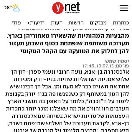
אמניות בקונפליקט
שלוש יוצרות ישראליות מוצאת את עצמן
בניו-יורק ומגלות שהן לא יכולות להשתחרר
מהבעיות המהותיות שהשאירו מאחוריהן בארץ.
תערוכה משותפת שנפתחת בסוף השבוע תעזור
להן לחלוק את המועקה עם הקהל המקומי
יסמין שמש
פורסם: 19.07.13, 17:46
אלכסנדרה בן-אבא, נועה חרובי ונעמי ספרן-הון הן
שלוש אמניות ישראליות שחיות בניו-יורק ומכירות
אחת את השניה כבר לא מעט זמן. אבל הן הבינו שיש
להן המון במשותף רק כשנפגשו פה בניו-יורק בקבוצת
לימוד על ה"נכבה", כלומר על האופן בה תושבי הארץ
הערבים חוו וחווים את מה שאצלנו מוכר יותר כהכרזת
העצמאות של מדינת ישראל. בשיחה עם אלכסנדרה
בן-אבא, לקראת תערוכה של השלוש שתיפתח בשבת,
היא מספרת: “קבוצת הלימוד על הנכבה של אירגון