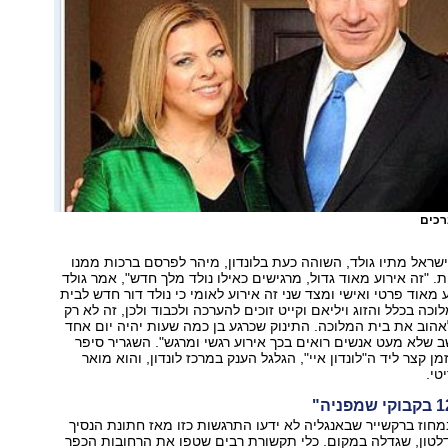
רכים
ישראל מתיו גולד, השוהה כעת בלונדון, מיהר לפרסם ברכות ממנו
. "זה אירוע מאוד גדול, מרגישים כאילו נולד מלך חדש", אמר גולד
 אירוע מאוד פרטי ואישי ומצד שני זה אירוע לאומי כי נולד דור חדש לבית
כה בכלל והזוג ויליאם וקייט זוכים להערכה ולכבוד ולכן, זה לא רק
לאהוב את בית המלוכה. התינוק שכרגע בן כמה שעות יהיה יום אחד
שב שלא מעט אנשים רואים בכך אירוע רגשי ומרגש". השגריר סיפר
מן קצר ליד ה"לונדון איי", הגלגל הענק במרכז לונדון, והוא מואר
טי.
חוז ברקשייר שבאנגליה לא ידעו התרגשות כזו מאז חתונת הנסיך
ידלטון, שגדלה במקום. כלי תקשורת רבים שטפו את הרחובות הכפר