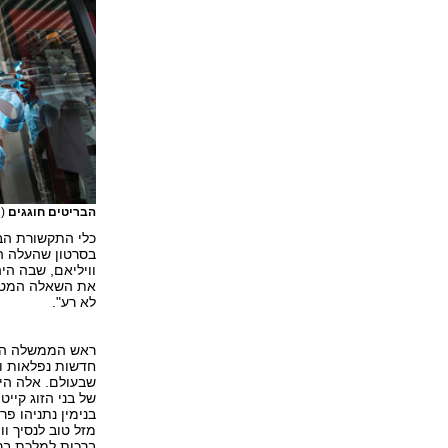
הבריטים חוגגים
(צ
כלי התקשורת הבר
בסרטון שהעלה ה"
וויליאם, שבה הי
את השאלה המטופש
לא רע".
חדשות נפלאות וא
שבעולם. אלה הי
של בני הזוג קיי
בנימין נתניהו פ
מזל טוב לנסיך ו
ברכות למלכת ברי