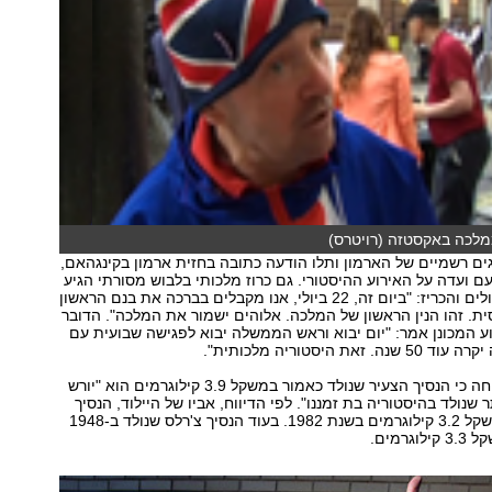
מלכה באקסטזה (רויטרס)
ים רשמיים של הארמון ותלו הודעה כתובה בחזית ארמון בקינגהאם,
ם ועדה על האירוע ההיסטורי. גם כרוז מלכותי בלבוש מסורתי הגיע
לכניסה לבית החולים והכריז: "ביום זה, 22 ביולי, אנו מקבלים בברכה את בנם הראשון
ית. זהו הנין הראשון של המלכה. אלוהים ישמור את המלכה". הדובר
ע המכונן אמר: "יום יבוא וראש הממשלה יבוא לפגישה שבועית עם
זאת היסטוריה מלכותית".
רשת ה-BBC דיווחה כי הנסיך הצעיר שנולד כאמור במשקל 3.9 קילוגרמים הוא "יורש
שנולד בהיסטוריה בת זמננו". לפי הדיווח, אביו של היילוד, הנסיך
וויליאם, נולד במשקל 3.2 קילוגרמים בשנת 1982. בעוד הנסיך צ'רלס שנולד ב-1948
רמים.