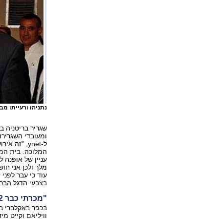
נתניהו ורעייתו מב
שגריר בריטניה ב
ומעובדי השגרירות
ל-ynet, "זה
המלוכה. בית המלו
עניין של אופנה 
מלך ולכן אני חו
עוד כי עבר לפני ז
בצבעי הדגל הברי
"מכרתי כבר 12 בקבוקי שמפניה"
בכפר באקלברי במ
וויליאם וקייט מ