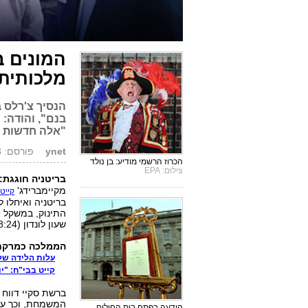
המונים ב
מלכותית
הנסיך צ'רלס ב
בנם", והודה: 
"אלה חדשות נ
ynet
פורסם: 22.07.13, 23:39
הכרוז הרשמי מודיע: בן נולד
צילום: EPA
בריטניה חוגגת:
מקיימברידג'
קייט 
בריטניה ואיחלו 
שעון לונדון (18:24 שעון ישראל). המונים יצאו לרחובות לונדון, הריעו ושרו.
הממלכה כמרקחה -
עלות הלידה של קייט: 
קייט בבי"ח: "י
ברשת סקיי דווח 
המשמחת, וכך עשה
הודעה בפתח בית החולים