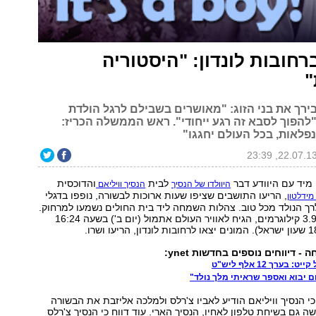
רחובות לונדון: "היסטוריה
"
ירך את בני הזוג: "מאושרים בשבילם לרגל הולדת
"להפוך לסבא זה רגע ייחודי". ראש הממשלה הכריז:
פלאות, בכל העולם יחגגו"
מיד עם היוודע דבר
לבית
והדוכסית
היוולדו של הנסיך
הנסיך וויליאם
, הריעו התושבים שציפו שעות ארוכות לבשורה, נופפו בדגלי
מידלטון
לרך הנולד מכל טוב. צהלות השמחה ליד בית החולים נשמעו למרחוק.
התינוק, במשקל 3.9 קילוגרמים, הגיח לאוויר העולם אתמול (יום ב') בשעה 16:24
 דיווחים נוספים בחדשות ynet:
בערך 12 אלף ליש"ט
ום יבוא ואספר שראיתי מלך נולד"
כי הנסיך וויליאם הודיע לאביו צ'רלס ולמלכה אליזבת את הבשורה
 גם בשיחת טלפון לאחיו, הנסיך הארי. עוד דווח כי הנסיך צ'רלס