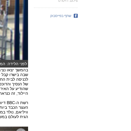
צילום: רויטרס
שתף בפייסבוק
לפני הלידה: המ
בהמשך יצאו נציג
שבה בישרו קבל ע
של הנסיך והדוכס
שהודיע על האירו
היילוד, זה כנראה יקרה עוד 50 שנה. 
העצר הכבד ביותר 
הגיח לעולם במשקל 3.3 קילוג