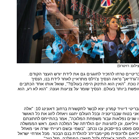
ילום: רויטרס)
יטיים טרחו להזכיר לחוגגים גם את לידת יורש העצר הקודם.
גרדיאן" נראה הנסיך צ'רלס מתראיין לאחר לידת בנו, הנסיך
ה נוכח. "האין הוא התינוק היפה בעולם?", שואל אותו אחד הכתבים
ת ביותר בעולם. הנסיך שומר על צניעות ועונה: "הוא לא רע, הוא
ראש הממשלה הבריטי דיוויד קמרון יצא לבשר לתקשורת ברחוב דאונינג 10: "אלה
ני בטוח שבבריטניה ובכל העולם יחגגו ויאחלו לזוג את כל האושר
ו שנים נפלאות עבור משפחת המלוכה", אמר בהתייחס לחתונתם
ט וויליאם, וכן לחגיגות יום הולדתה של המלכה האם. ראש הממשלה
רסם פוסט בפייסבוק ובו נכתב: "בשמי ובשם רעייתי שרה אני מאחל
ויליאם ולדוכסית מקיימברידג' להולדת בנם הבכור. מכל אזרחי ישראל
טניה, לנסיך צ'ארלס ולכל תושבי הממלכה, מזל טוב".